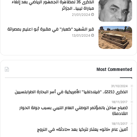
الذكرى 35 لمظاهرة الجمهور الرياضي بعد إلغاء
مباراة ليبيا.. الجزائر
21/01/2024
قبر الشهيد “كعبار” في مقبرة أبو اعليم بمصراتة
13/01/2024
Most Commented
31/10/2024
الذكرى (221).. “فيلادلفيا” الأمريكية في أسر البحارة الطرابلسيين
18/11/2017
(صباح ساخن بالمؤتمر الوطني العام الليبي بسبب جولة الحوار
القادمة)
18/11/2017
أمين عام «ناتو» يعتذر لتركيا بعد «حادثة» في النروج