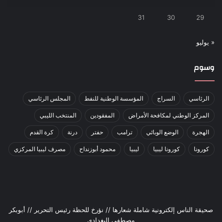
31
30
29
« يوليو
وسوم
الرئاسي
السراج
المؤسسة الوطنية للنفط
المجلس الرئاسي
المركز الوطني لمكافحة الأمراض
المفقودين
المنتخب الليبي
الهجرة
الوضع الوبائي
ترامب
حفتر
درنة
كرة القدم
كورونا
كورونا ليبيا
ليبيا
محمود أبوزنداح
مصرف ليبيا المركزي
صحيقة الناس إلكترونية شاملة شعارها // نؤرخ للحظة رئيس التحرير // أبوبكر
مصطفى البغدادي