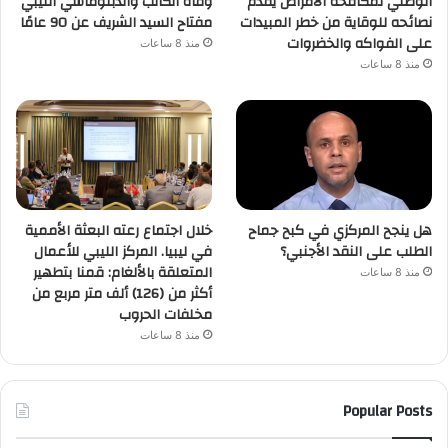
الوطني لمكافحة الأمراض يقدم
وفاة الكاتب والدبلوماسي الليبي
نصائحه للوقاية من خطر المبيدات
مفتاح السيد الشريف عن 90 عامًا
على الفواكه والخضروات
منذ 8 ساعات
منذ 8 ساعات
هل ينجح المركزي في كبح جماح
خلال اجتماع رعته البعثة الأممية
الطلب على النقد الأجنبي؟
في ليبيا. المركز الليبي للأعمال
المتعلقة بالألغام: قمنا بتطهير
منذ 8 ساعات
أكثر من (126) ألف متر مربع من
مخلفات الحروب
منذ 8 ساعات
Popular Posts