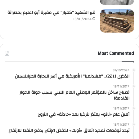
قبر الشهيد “كعبار” في مقبرة أبو اعليم بمصراتة
13/01/2024
Most Commented
31/10/2024
الذكرى (221).. “فيلادلفيا” الأمريكية في أسر البحارة الطرابلسيين
18/11/2017
(صباح ساخن بالمؤتمر الوطني العام الليبي بسبب جولة الحوار
القادمة)
18/11/2017
أمين عام «ناتو» يعتذر لتركيا بعد «حادثة» في النروج
18/11/2017
تبدد توقعات تمديد اتفاق «أوبك» لخفض الإنتاج يدفع النفط للارتفاع