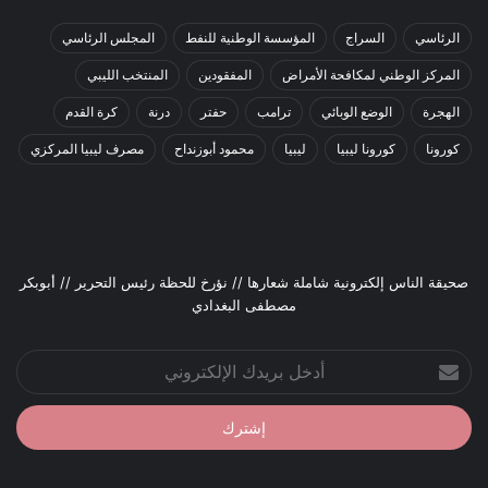
الرئاسي
السراج
المؤسسة الوطنية للنفط
المجلس الرئاسي
المركز الوطني لمكافحة الأمراض
المفقودين
المنتخب الليبي
الهجرة
الوضع الوبائي
ترامب
حفتر
درنة
كرة القدم
كورونا
كورونا ليبيا
ليبيا
محمود أبوزنداح
مصرف ليبيا المركزي
صحيقة الناس إلكترونية شاملة شعارها // نؤرخ للحظة رئيس التحرير // أبوبكر
مصطفى البغدادي
أدخل
بريدك
الإلكتروني