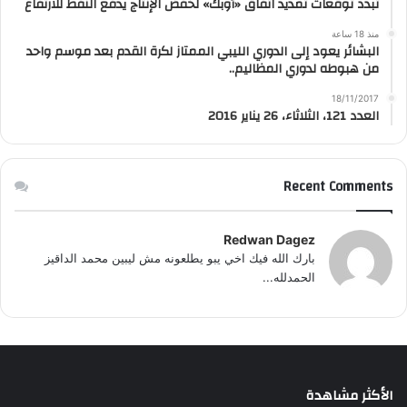
تبدد توقعات تمديد اتفاق «أوبك» لخفض الإنتاج يدفع النفط للارتفاع
منذ 18 ساعة
البشائر يعود إلى الدوري الليبي الممتاز لكرة القدم بعد موسم واحد
من هبوطه لدوري المظاليم..
18/11/2017
العدد 121، الثلاثاء، 26 يناير 2016
Recent Comments
Redwan Dagez
بارك الله فيك اخي يبو يطلعونه مش ليبين محمد الداقيز
الحمدلله...
الأكثر مشاهدة