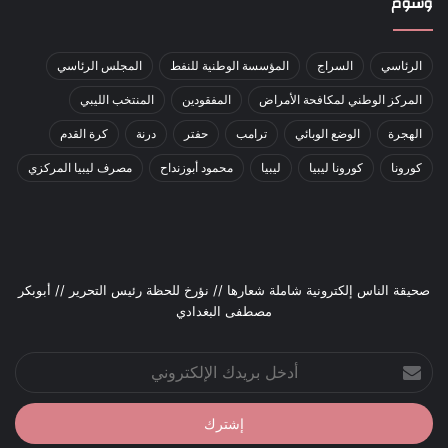
وسوم
الرئاسي
السراج
المؤسسة الوطنية للنفط
المجلس الرئاسي
المركز الوطني لمكافحة الأمراض
المفقودين
المنتخب الليبي
الهجرة
الوضع الوبائي
ترامب
حفتر
درنة
كرة القدم
كورونا
كورونا ليبيا
ليبيا
محمود أبوزنداح
مصرف ليبيا المركزي
صحيقة الناس إلكترونية شاملة شعارها // نؤرخ للحظة رئيس التحرير // أبوبكر
مصطفى البغدادي
أدخل
بريدك
الإلكتروني