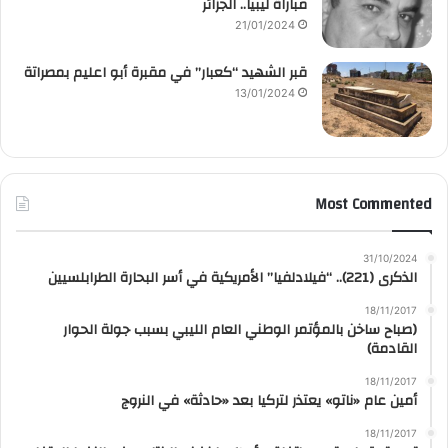
مباراة ليبيا.. الجزائر
21/01/2024
قبر الشهيد “كعبار” في مقبرة أبو اعليم بمصراتة
13/01/2024
Most Commented
31/10/2024
الذكرى (221).. “فيلادلفيا” الأمريكية في أسر البحارة الطرابلسيين
18/11/2017
(صباح ساخن بالمؤتمر الوطني العام الليبي بسبب جولة الحوار
القادمة)
18/11/2017
أمين عام «ناتو» يعتذر لتركيا بعد «حادثة» في النروج
18/11/2017