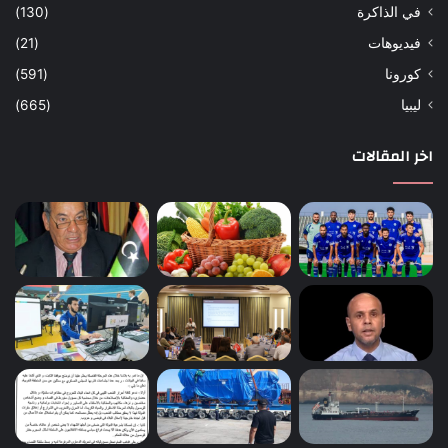
في الذاكرة
(130)
فيديوهات
(21)
كورونا
(591)
ليبيا
(665)
اخر المقالات