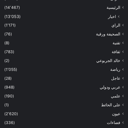
الرئيسية
(14٬467)
اخبار
(13٬053)
الراي
(1٬171)
الصحيفة ورقية
(76)
تقنية
(8)
ثقافة
(783)
خالد الجربوعي
(2)
رياضة
(1٬055)
عاجل
(28)
عربي ودولي
(948)
علمي
(190)
على الحائط
(1)
عيون
(2٬620)
فضاءات
(336)