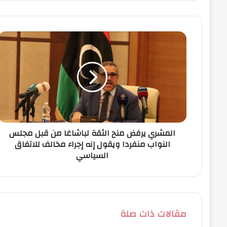
ي
د
ك
ا
ل
إ
ل
ك
ت
ر
و
ن
المشري يرفض منح الثقة لباشاغا من قبل مجلس
ي
النواب منفردا ويقول إنه إجراء مخالف للاتفاق
السياسي
مقالات ذات صلة