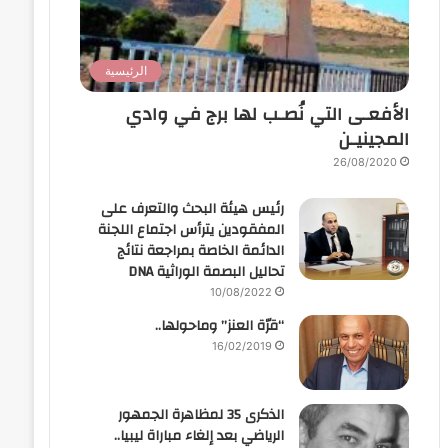
الرئيسية
الأفعـى التي نُصـب لها برج في وادي
المجينيـن
26/08/2020
رئيس هيئة البحث والتعرف على
المفقودين يترأس اجتماع اللجنة
الدائمة الخاصة بمراجعة نتائج
تحاليل البصمة الوراثية DNA
10/08/2022
“قرّة العنز” وماحولها..
16/02/2019
الذكرى 35 لمظاهرة الجمهور
الرياضي بعد إلغاء مباراة ليبيا..