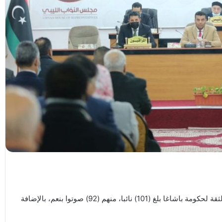
قال مجلس النواب إن عدد النواب الحاضرين في جلسة منح الثقة لحكومة باشاغا بلغ (101) نائبا، منهم (92) صوتوا بنعم، بالإضافة