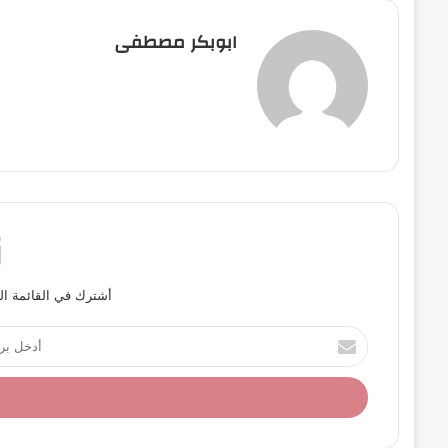
ابوبكر مصطفى
أشترك في القائمة ال
أ
د
خ
ل
ب
ر