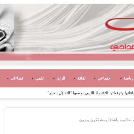
رياضة
اجتماعي
ثقافة
الراي
علمي
فضاءات
ً في ليبيا بين الاستقلال والانقلاب (1951 – 1969)
ة لحكومة باشاغا ومشككون يردون