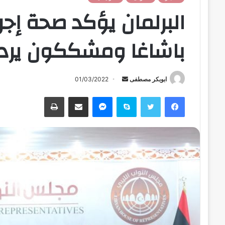
البرلمان يؤكد صحة إجر
باشاغا ومشككون يرد
ابوبكر مصطفى
أ
01/03/2022
ر
فيسبوك
تويتر
سكايب
ماسنجر
مشاركة عبر البريد
طباعة
س
ل
ب
ر
ي
د
ا
إ
ل
ك
ت