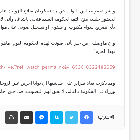
ونشر عضو مجلس النواب عن مدينة غريان صلاح الزوبيك على ص
لحضور جلسة منح الثقة لحكومة السيد فتحي باشاغا، وأني لاز
بأي تصريح سواء مكتوب أو شفوي أو تسجيل صوتي على موافق
وأن ماوصلني من خبر بأني صوتت لهذه الحكومة اليوم، ماهو إل
بهذا الجرم”.
tch/live/?ref=watch_permalink&v=653810322483659
وقد ذكرت قناة فبراير على شاشتها أن نوابا آخرين غير الزوب
وزراء في الحكومة بالتالي لا يحق لهم التصويت، في حين أجاز
فيسبوك
تويتر
سكايب
ماسنجر
مشاركة عبر البريد
طباعة
شاركها