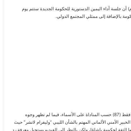
ال رئيس المركز الإعلامي للنواب الثلاثاء (01 مارس 2022م) أن جلسة أداء اليمين الدستورية للحكومة الجديدة ستتم يوم
ومة بالإضافة إلى ممثلي المجتمع الدولي.
وأظهر النقل المباشر للجلسة أن عدد المصوتين داخل القاعة فقط (87) حسب المناداة على الأسماء، فيما لم تظهر وجوه
الخبير الأمني الألماني المهتم بالشأن الليبي “وليفرام لاتشر” حيث
مجلس النواب منحوا الثقة لحكومة باشاغا، ولكن بالنظر إلى الفيديو يستحيل معرفة رد