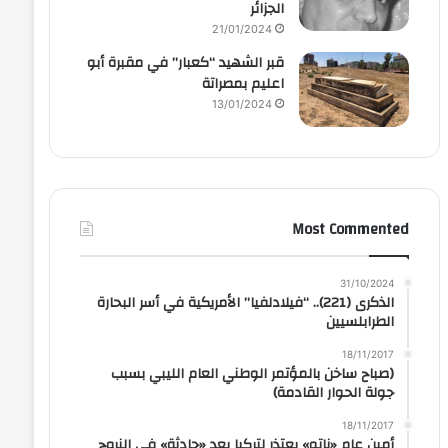
الجزائر
21/01/2024
قبر الشهيد “كعبار” في مقبرة أبو
اعليم بمصراتة
13/01/2024
Most Commented
31/10/2024
الذكرى (221).. “فيلادلفيا” الأمريكية في أسر البحارة
الطرابلسيين
18/11/2017
(صباح ساخن بالمؤتمر الوطني العام الليبي بسبب
جولة الحوار القادمة)
18/11/2017
أمين عام «ناتو» يعتذر لتركيا بعد «حادثة» في النروج