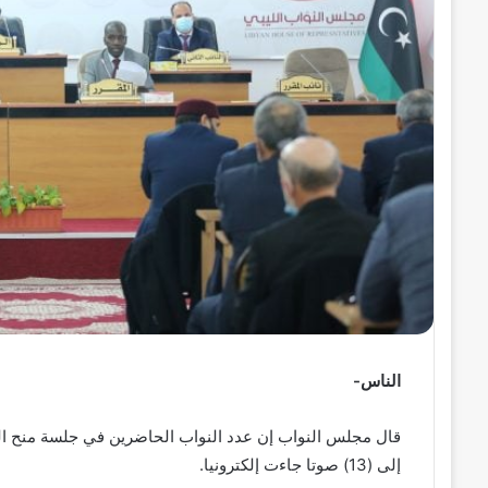
ر
و
ن
ي
ا
الناس-
إلى (13) صوتا جاءت إلكترونيا.