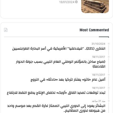
13/01/2024
Most Commented
31/10/2024
الذكرى (221).. “فيلادلفيا” الأمريكية في أسر البحارة الطرابلسيين
18/11/2017
(صباح ساخن بالمؤتمر الوطني العام الليبي بسبب جولة الحوار
القادمة)
18/11/2017
أمين عام «ناتو» يعتذر لتركيا بعد «حادثة» في النروج
18/11/2017
تبدد توقعات تمديد اتفاق «أوبك» لخفض الإنتاج يدفع النفط للارتفاع
منذ 21 ساعة
البشائر يعود إلى الدوري الليبي الممتاز لكرة القدم بعد موسم واحد
من هبوطه لدوري المظاليم..