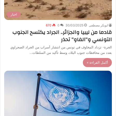
اخبار
ابوبكر مصطفى
30/03/2025
0
670
قادما من ليبيا والجزائر.. الجراد يكتسح الجنوب
التونسي و”الفاو” تحذر
الحرة- تزداد المخاوف في تونس من انتشار أسراب من الجراد الصحراوي
بعدد من محافظات جنوب البلاد، وسط تأكيد من السلطات…
أكمل القراءة »