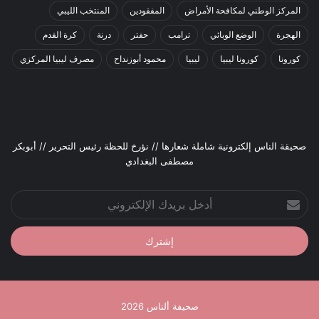
المركز الوطني لمكافحة الأمراض
المفقودين
المنتخب الليبي
الهجرة
الوضع الوبائي
ترامب
حفتر
درنة
كرة القدم
كورونا
كورونا ليبيا
ليبيا
محمود أبوزنداح
مصرف ليبيا المركزي
صحيقة الناس إلكترونية شاملة شعارها // نؤرخ للحظة رئيس التحرير // أبوبكر
مصطفى البغدادي
أدخل
بريدك
الإلكتروني
صحيفة ألناس 2026