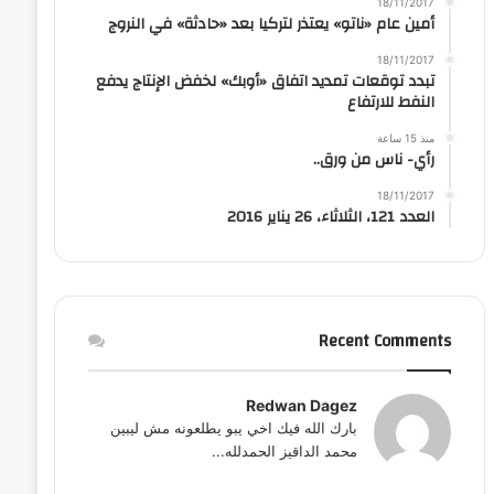
18/11/2017
أمين عام «ناتو» يعتذر لتركيا بعد «حادثة» في النروج
18/11/2017
تبدد توقعات تمديد اتفاق «أوبك» لخفض الإنتاج يدفع
النفط للارتفاع
منذ 15 ساعة
رأي- ناس من ورق..
18/11/2017
العدد 121، الثلاثاء، 26 يناير 2016
Recent Comments
Redwan Dagez
بارك الله فيك اخي يبو يطلعونه مش ليبين
محمد الداقيز الحمدلله...