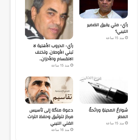
رأي- متي يفيق الضمير
الليبي؟
منذ 15 ساعة
رأي- الحروب الأهلية لا
تبني الأوطان. وتخلف
الانقسام والأحزان..
منذ 15 ساعة
شوارعُ المدينةِ ورائحةُ
دعوة ملحّة إلى تأسيس
المطر
مركز لتوثيق وحفظ التراث
الفني الليبي
منذ 15 ساعة
منذ 16 ساعة