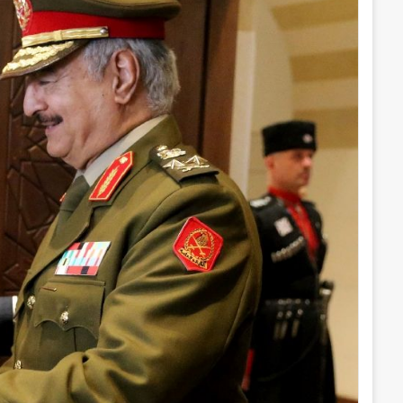
د
ا
إ
ل
ك
ت
ر
و
ن
ي
ا