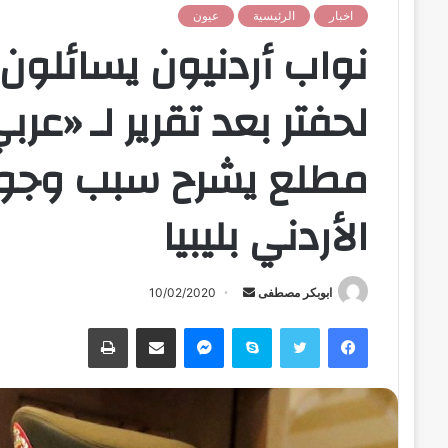
اخبار
الرئيسية
عيون
نواب أردنيون يسائلون
لحفتر بعد تقرير لـ «ع
مطلع يشرح سبب وجود
الأردني بليبيا
ابوبكر مصطفى
أ
10/02/2020
ر
فيسبوك
تويتر
سكايب
ماسنجر
مشاركة عبر البريد
طباعة
س
ل
ب
ر
ي