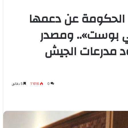
 الحكومة عن دعمها
ربي بوست».. ومصدر
 مدرعات الجيش
0
1٬616
5 دقائق