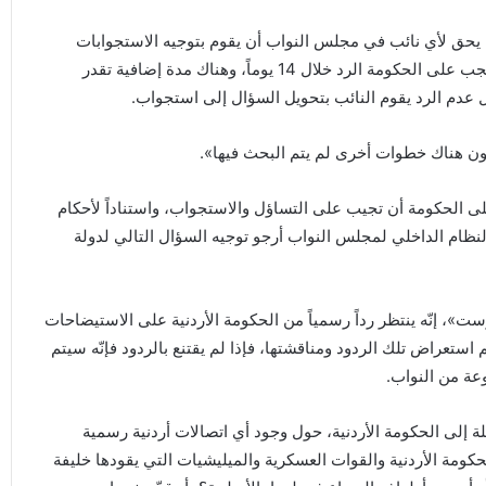
ّه يحق لأي نائب في مجلس النواب أن يقوم بتوجيه الاستجوابات
والتساؤلات المتعلقة بالحكومة لأي مسؤول أياً كان منصبه، ويجب على الحكومة الرد خلال 14 يوماً، وهناك مدة إضافية تقدر
كون هناك خطوات أخرى لم يتم البحث فيها».
 الحكومة أن تجيب على التساؤل والاستجواب، واستناداً لأحكام
 من الدستور وعملاً بأحكام المادة رقم (118) من النظام الداخلي لمجلس النواب أرجو توجيه السؤال التالي لدولة
ست»، إنّه ينتظر رداً رسمياً من الحكومة الأردنية على الاستيضاحات
تعراض تلك الردود ومناقشتها، فإذا لم يقتنع بالردود فإنّه سيتم
عة من النواب.
لة إلى الحكومة الأردنية، حول وجود أي اتصالات أردنية رسمية
الحكومة الأردنية والقوات العسكرية والميليشيات التي يقودها خليفة