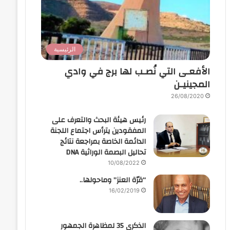
الرئيسية
الأفعـى التي نُصـب لها برج في وادي
المجينيـن
26/08/2020
رئيس هيئة البحث والتعرف على
المفقودين يترأس اجتماع اللجنة
الدائمة الخاصة بمراجعة نتائج
تحاليل البصمة الوراثية DNA
10/08/2022
“قرّة العنز” وماحولها..
16/02/2019
الذكرى 35 لمظاهرة الجمهور