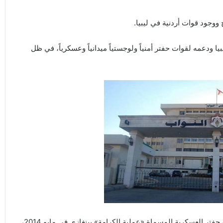
ووجود قوات أردنية في ليبيا.
 ودعمه لقوات حفتر أمنياً ولوجستياً ميدانياً وعسكرياً، في ظل
التقرير موثق بتقارير من الأمم المتحدة، فمنذ بدء حملة خليفة حفتر العسكرية المسماة «عملية الكرامة» ببنغازي في مايو 2014،