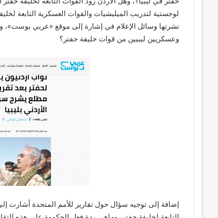
حفتر في ليبيا؟، وهل الأردن زود القوات التابعة لخليفة حفتر 
لوجستية لتدريب الميليشيات والقوات العسكرية التابعة لخليف
نشرتها وسائل الإعلام في إشارة إلى موقع «عربي بوست»، وي
وعسكريين ليبيين من قوات خليفة حفتر؟
إضافة إلى توجيه سؤال حول تقارير للأمم المتحدة أشارت إل
التابعة لخليفة حفتر، وماهي ردة فعل الحكومة على هذه التقار