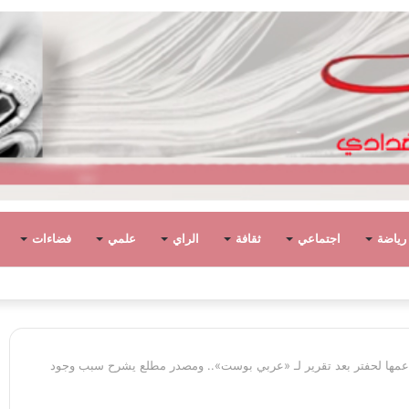
رياضة
اجتماعي
ثقافة
الراي
علمي
فضاءات
وطان. وتخلف الانقسام والأحزان..
عمها لحفتر بعد تقرير لـ «عربي بوست».. ومصدر مطلع يشرح سبب وجود