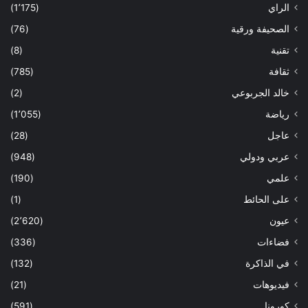
الراي
(1٬175)
الصحيفة ورقية
(76)
تقنية
(8)
ثقافة
(785)
خالد الجربوعي
(2)
رياضة
(1٬055)
عاجل
(28)
عربي ودولي
(948)
علمي
(190)
على الحائط
(1)
عيون
(2٬620)
فضاءات
(336)
في الذاكرة
(132)
فيديوهات
(21)
كورونا
(591)