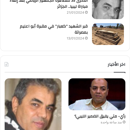
الذكرى 35 لمظاهرة الجمهور الرياضي بعد إلغاء
مباراة ليبيا.. الجزائر
21/01/2024
قبر الشهيد “كعبار” في مقبرة أبو اعليم
بمصراتة
13/01/2024
اخر الأخبار
رأي- متي يفيق الضمير الليبي؟
منذ ساعة واحدة