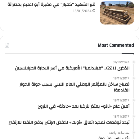
قبر الشهيد “كعبار” في مقبرة أبو اعليم بمصراتة
13/01/2024
Most Commented
31/10/2024
الذكرى (221).. “فيلادلفيا” الأمريكية في أسر البحارة الطرابلسيين
18/11/2017
(صباح ساخن بالمؤتمر الوطني العام الليبي بسبب جولة الحوار
القادمة)
18/11/2017
أمين عام «ناتو» يعتذر لتركيا بعد «حادثة» في النروج
18/11/2017
تبدد توقعات تمديد اتفاق «أوبك» لخفض الإنتاج يدفع النفط للارتفاع
منذ ساعة واحدة
رأي- ناس من ورق..