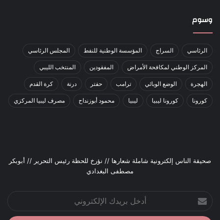
وسوم
الرئاسي
السراج
المؤسسة الوطنية للنفط
المجلس الرئاسي
المركز الوطني لمكافحة الأمراض
المفقودين
المنتخب الليبي
الهجرة
الوضع الوبائي
ترامب
حفتر
درنة
كرة القدم
كورونا
كورونا ليبيا
ليبيا
محمود أبوزنداح
مصرف ليبيا المركزي
صحيقة الناس إلكترونية شاملة شعارها // نؤرخ للحظة رئيس التحرير // أبوبكر
مصطفى البغدادي
أدخل
بريدك
الإلكتروني