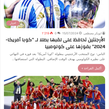
اخبار
ابوبكر مصطفى
15/07/2024
0
1٬219
الأرجنتين تحافظ على لقبها بطلا لـ “كوبا أمريكا-
2024” بفوزها على كولومبيا
الناس- توج المنتخب الأرجنتيني ببطولة “كوبا أمريكا” بعد فوزه في النهائي
على نظيره الكولومبي بهدف الوقت الإضافي. البطولة التي استضافتها…
أكمل القراءة »