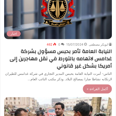
اخبار
ابوبكر مصطفى
15/07/2024
0
462
النيابة العامة تأمر بحبس مسؤول بشركة
غدامس لاتهامه بالتورط في نقل مهاجرين إلى
أمريكا بشكل غير قانوني
الناس- أمرت النيابة العامة بحبس المدير التجاري في شركة غدامس للطيران
لارتكابه نشاطا ضارا بمصالح البلاد. وذكر مكتب النائب العام…
أكمل القراءة »