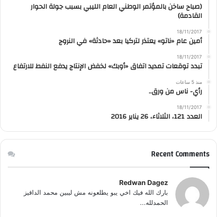
(صباح ساخن بالمؤتمر الوطني العام الليبي بسبب جولة الحوار
القادمة)
18/11/2017
أمين عام «ناتو» يعتذر لتركيا بعد «حادثة» في النروج
18/11/2017
تبدد توقعات تمديد اتفاق «أوبك» لخفض الإنتاج يدفع النفط للارتفاع
منذ 5 ساعات
رأي- ناس من ورق..
18/11/2017
العدد 121، الثلاثاء، 26 يناير 2016
Recent Comments
Redwan Dagez
بارك الله فيك اخي يبو يطلعونه مش ليبين محمد الداقيز
الحمدلله...