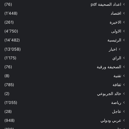
اعداد الصحيفة pdf
(76)
اقتصاد
(1٬448)
الاخيرة
(261)
الاولى
(4٬750)
الرئيسية
(14٬482)
اخبار
(13٬058)
الراي
(1٬175)
الصحيفة ورقية
(76)
تقنية
(8)
ثقافة
(785)
خالد الجربوعي
(2)
رياضة
(1٬055)
عاجل
(28)
عربي ودولي
(948)