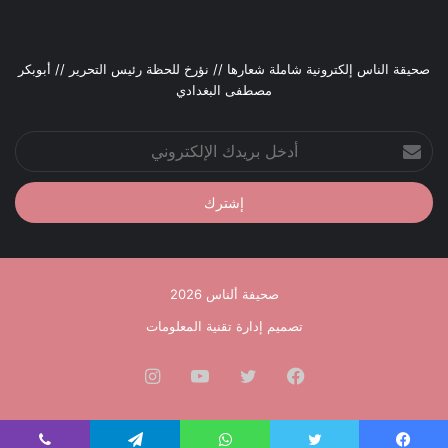
صحيقة الناس إلكترونية شاملة شعارها // نؤرخ للحظة رئيس التحرير // أبوبكر
مصطفى البغدادي
أدخل
بريدك
الإلكتروني
صحيفة ألناس 2026
تصميم إدارة تقنية المعلومات
فيسبوك
تويتر
يوتيوب
انستقرام