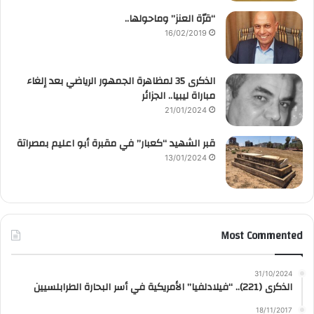
“قرّة العنز” وماحولها..
16/02/2019
الذكرى 35 لمظاهرة الجمهور الرياضي بعد إلغاء
مباراة ليبيا.. الجزائر
21/01/2024
قبر الشهيد “كعبار” في مقبرة أبو اعليم بمصراتة
13/01/2024
Most Commented
31/10/2024
الذكرى (221).. “فيلادلفيا” الأمريكية في أسر البحارة الطرابلسيين
18/11/2017