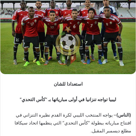
ب
ر
ي
د
ا
إ
ل
ك
ت
ر
و
استعدادا للشان
ن
ي
ليبيا تواجه تنزانيا في أولى مبارياتها بـ “كأس التحدي”
ا
(الناس)
– يواجه المنتخب الليبي لكرة القدم نظيره التنزاني في
افتتاح مبارياته ببطولة “كأس التحدي” التي ينظمها اتحاد سيكافا
مطلع ديسمبر المقبل.