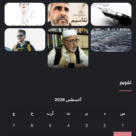
تقويم
أغسطس 2026
س
د
ن
ث
أرب
خ
ج
7
6
5
4
3
2
1