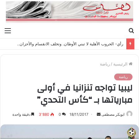
بحث
الق
عن
رأي- الحروب الأهلية لا تبني الأوطان. وتخلف الانقسام والأحزان..
الرئيسية
/
رياضة
رياضة
ليبيا تواجه تنزانيا في أولى
مبارياتها بـ “كأس التحدي”
ابوبكر مصطفى
أ
18/11/2017
0
3٬880
دقيقة واحدة
ر
س
ل