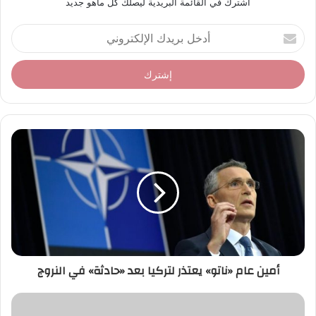
أشترك في القائمة البريدية ليصلك كل ماهو جديد
أ
د
خ
ل
ب
ر
ي
د
ك
ا
ل
إ
ل
ك
ت
ر
أمين عام «ناتو» يعتذر لتركيا بعد «حادثة» في النروج
و
ن
ي