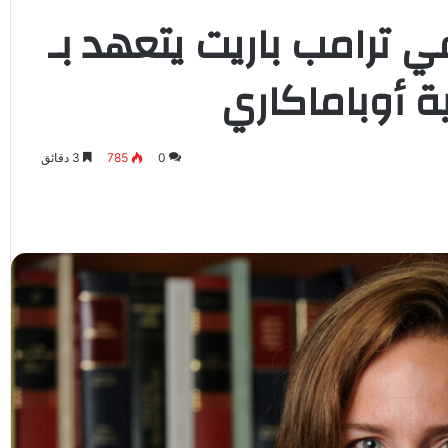
في ترامب باريت يتعهد بـ
 أوباماكاري
0
785
3 دقائق