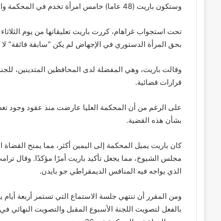
وستكون باريت (48 عاما) خامس امرأة تخدم في المحكمة والثانية يعينها الجمهوريون.
بحق المرأة الدستوري في الإجهاض لم يكن “سابقة فائقة” لا ي
وقالت باريت، وهي المفضلة لدى المحافظين المتدينين، للجنة يوم
قرارات قضائية.
على الرغم من أن المحكمة العليا عارضت منذ عقود وجود تغطية تل
بشأن هذه القضية.
مجلس الشيوخ، مما يجعل تأكيد باريت أمرًا مؤكدًا. وقال ترامب
الذي يواجه فيه المنافس الديمقراطي جو بايدن.
ومن المقرر أن تنتهي جلسة الاستماع التي تستمر أربعة أيام
بالفعل لتصويت اللجنة الأسبوع المقبل والتصويت النهائي 