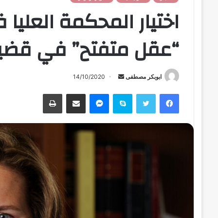
اختيار المحكمة العليا 
“عقل متفتح” في قضية
ابوبكر مصطفى
أ
14/10/2020
ر
فيسبوك
تويتر
سكايب
ماسنجر
مشاركة عبر البريد
طباعة
س
ل
ب
ر
ي
د
ا
إ
ل
ك
ت