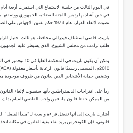
في اليوم الثالث من جلسة الاستماع التي استمرت أربعة أيام،
في حين أشاد بها رئيس اللجنة القضائية الجمهوري ووصفتها بأن
تصوت لإلغاء القرار. عام 1973 حكم تقنين الإجهاض على الصعيد الوطني.
باريت، قاضي استئناف فيدرالي محافظ، هو ثالث اختيار للرئ
طلب ترامب من مجلس الشيوخ، الذي يسيطر عليه الجمهوريون، تأكيده
يمكن أن يكون باريت ف
0
ويتضمن حماية الأشخاص الذين يعانون من ظروف موجودة مسب
رداً على اقتراحات الديمقراطيين بأنها ستصوت لإلغاء القانون بأ
من الممكن حفظ قانون ما، فمن واجب القاضي القيام بذلك.
أشارت باريت إلى أنها تفضل قراءة واسعة لـ “مبدأ الفصل” الذ
قانوني، فإن الكونجرس يريد بقاء بقية القانون في مكانه اتخذت