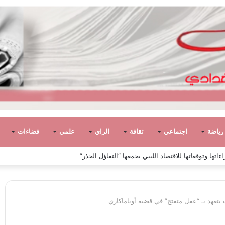
رياضة
اجتماعي
ثقافة
الراي
علمي
فضاءات
ً في ليبيا بين الاستقلال والانقلاب (1951 – 1969)
 يتعهد بـ “عقل متفتح” في قضية أوباماكاري