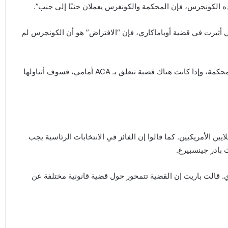
ريده الكونجرس، فإن المحكمة والكونغرس يعملان جنبًا إلى جنب”.
ي أثيرت في قضية أوباماكاري، فإن “الافتراض” هو أن الكونجرس لم
قال باريت للسيناتور الجمهوري جون كورنين: “إذا كنت في المحكمة، وإذا كانت هناك قضية تتعلق بـ ACA أمامي، فسوف أتناولها
ين الأمريكيين. كما قالوا إن الفائز في الانتخابات الرئاسية يجب
 بادر جينسبيرغ.
. قالت باريت إن القضية تتمحور حول قضية قانونية مختلفة عن