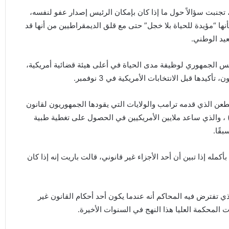
 تجنبت سؤالاً حول ما إذا كان بإمكان الرئيس إصدار عفو لنفسه،
ها “مؤيدة للحياة بلا خجل” حتى مع قلق الديمقراطيين من أنها قد
يس الجمهوري لوظيفة مدى الحياة في أعلى هيئة قضائية أمريكية،
ا قبل الانتخابات الأمريكية في 3 نوفمبر.
ي المحكمة العليا في 10 نوفمبر في الطعن الذي قدمه ترامب والولايات التي يقودها الجمهوريون لقانون
201م، المسمى رسميًا قانون الرعاية بأسعار معقولة (ACA) ، والذي ساعد ملايين الأمريكيين في الحصول على تغطية طبية
قًا.
كمله إذا تبين أن أحد الأجزاء غير قانوني، قالت باريت إنه إذا كان
ي تفترض فيه المحاكم أنه عندما يكون أحد أحكام القانون غير
 المحكمة العليا هذا النهج في السنوات الأخيرة.