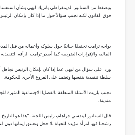
وبضغط من السناتور الديمقراطي باتريك ليهي بشأن استفسارات
فوق القانون لكنه تجنب سؤالاً حول ما إذا كان بإمكان الرئي
يواجه ترامب تحقيقًا جنائيًا حول سلوكه وأعماله من قبل ال
المالية والإقرارات الضريبية كما أصدر ترامب الرأفة التنفيذية
وردا على سؤال من ليهي عما إذا كان بإمكان الرئيس تجاهل أمر
سلطة تنفيذية بنفسها وتعتمد على الفروع الأخرى للحكومة.
تجنب باريت الأسئلة المتعلقة بالقضايا الاجتماعية المثيرة ل
متدينة.
قال السناتور ليندسي جراهام، رئيس اللجنة، “هذا هو التاريخ ا
رشحنا فيها امرأة مؤيدة للحياة بلا خجل وتعتنق إيمانها دون 