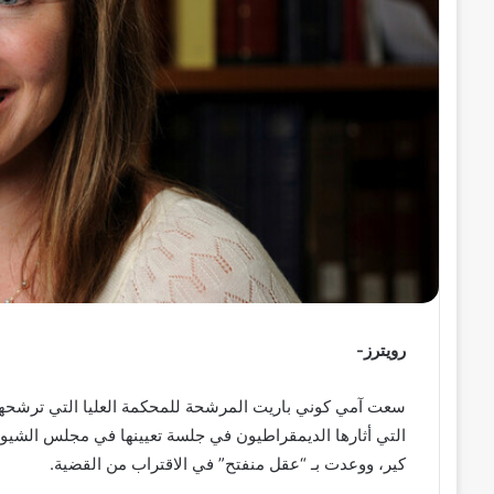
ر
و
ن
ي
ا
رويترز-
سعت آمي كوني باريت المرشحة للمحكمة العليا التي ترشحها ا
التي أثارها الديمقراطيون في جلسة تعيينها في مجلس الشيوخ بأن
كير، ووعدت بـ “عقل منفتح” في الاقتراب من القضية.