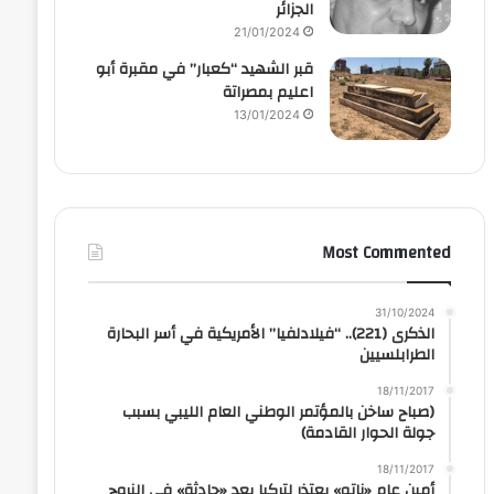
الجزائر
21/01/2024
قبر الشهيد “كعبار” في مقبرة أبو
اعليم بمصراتة
13/01/2024
Most Commented
31/10/2024
الذكرى (221).. “فيلادلفيا” الأمريكية في أسر البحارة
الطرابلسيين
18/11/2017
(صباح ساخن بالمؤتمر الوطني العام الليبي بسبب
جولة الحوار القادمة)
18/11/2017
أمين عام «ناتو» يعتذر لتركيا بعد «حادثة» في النروج