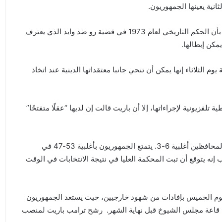
تحت استجواب غراهام، كررت باريت تعليقاتها من يوم الثلاثاء بأن الحكم التاريخي لعام 1973 في قضية رو ضد وايد الذي يعترف
مكن إبطالها.
 الثلاثاء إنها يمكن أن تنحي جانبا معتقداتها الدينية عند اتخاذ
فزيونية لإجراءاتها، إلا أن باريت قالت إن لديها “عقلًا متفتحًا”
كان باريت يميل المحكمة إلى اليمين أكثر، مما يمنح القضاة المحافظين أغلبية 6-3. يتمتع الجمهوريون بأغلبية 53-47 في
 إنه يتوقع أن تبت المحكمة العليا في نتيجة الانتخابات في الوقت
 يوم الخميس بإفادات من شهود خارجيين، حيث يستعد الجمهوريون
في قاعة مجلس الشيوخ قبل نهاية الشهر. رشح ترامب باريت لمنصب