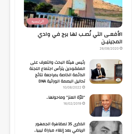
الرئيسية
الأفعـى التي نُصـب لها برج في وادي
المجينيـن
26/08/2020
رئيس هيئة البحث والتعرف على
المفقودين يترأس اجتماع اللجنة
الدائمة الخاصة بمراجعة نتائج
تحاليل البصمة الوراثية DNA
10/08/2022
“قرّة العنز” وماحولها..
16/02/2019
الذكرى 35 لمظاهرة الجمهور
الرياضي بعد إلغاء مباراة ليبيا..