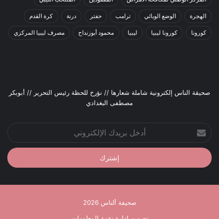
الهجرة
الوضع الوبائي
ترامب
حفتر
درنة
كرة القدم
كورونا
كورونا ليبيا
ليبيا
محمود أبوزنداح
مصرف ليبيا المركزي
صحيقة الناس إلكترونية شاملة شعارها // نؤرخ للحظة رئيس التحرير // أبوبكر
مصطفى البغدادي
أدخل
بريدك
الإلكتروني
صحيفة ألناس 2026
تصميم إدارة تقنية المعلومات