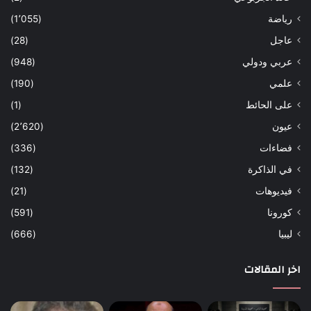
رياضة
(1٬055)
عاجل
(28)
عربي ودولي
(948)
علمي
(190)
على الحائط
(1)
عيون
(2٬620)
فضاءات
(336)
في الذاكرة
(132)
فيديوهات
(21)
كورونا
(591)
ليبيا
(666)
اخر المقالات