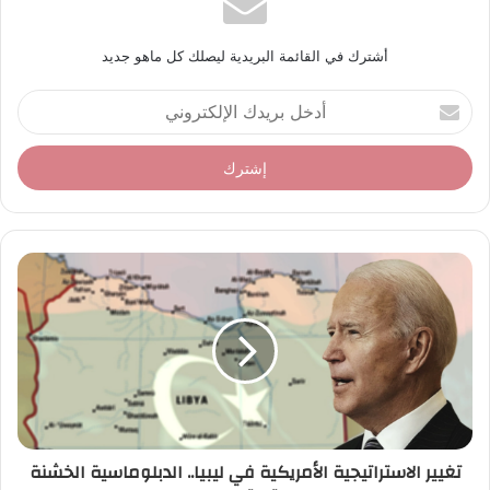
أشترك في القائمة البريدية ليصلك كل ماهو جديد
أ
د
خ
ل
ب
ر
ي
د
ك
ا
ل
إ
ل
ك
ت
ر
تغيير الاستراتيجية الأمريكية في ليبيا.. الدبلوماسية الخشنة
و