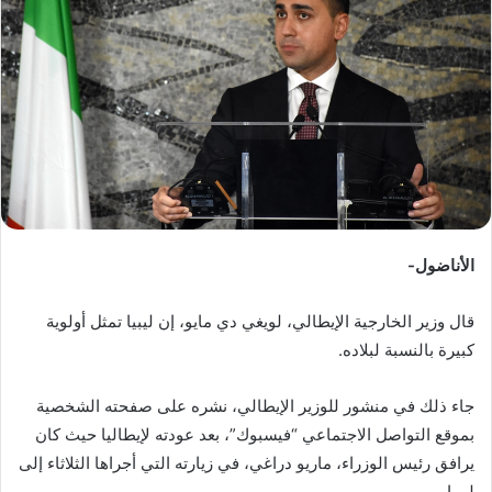
ب
ر
ي
د
ا
إ
ل
ك
ت
ر
الأناضول-
و
ن
قال وزير الخارجية الإيطالي، لويغي دي مايو، إن ليبيا تمثل أولوية
ي
كبيرة بالنسبة لبلاده.
ا
جاء ذلك في منشور للوزير الإيطالي، نشره على صفحته الشخصية
بموقع التواصل الاجتماعي “فيسبوك”، بعد عودته لإيطاليا حيث كان
يرافق رئيس الوزراء، ماريو دراغي، في زيارته التي أجراها الثلاثاء إلى
ليبيا.