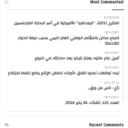
Most Commented
31/10/2024
الذكرى (221).. “فيلادلفيا” الأمريكية في أسر البحارة الطرابلسيين
18/11/2017
(صباح ساخن بالمؤتمر الوطني العام الليبي بسبب جولة الحوار
القادمة)
18/11/2017
أمين عام «ناتو» يعتذر لتركيا بعد «حادثة» في النروج
18/11/2017
تبدد توقعات تمديد اتفاق «أوبك» لخفض الإنتاج يدفع النفط للارتفاع
منذ 20 ساعة
رأي- ناس من ورق..
18/11/2017
العدد 121، الثلاثاء، 26 يناير 2016
Recent Comments