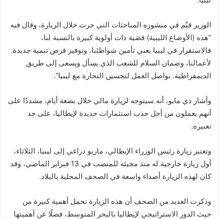
الوزير قيّم في منشوره المباحثات التي جرت خلال الزيارة، وقال فيه
“هذه (الأوضاع الليبية) قضية ذات أولوية كبيرة بالنسبة لنا،
فالاستقرار في ليبيا يعني تأمين شواطئنا، وتوفير فرص تنمية جديدة
لأعمالنا، وضمان السلام للشعب الذي يسأل ويسعى إلى طريق
الديمقراطية. نواصل العمل لتحسين التجارة مع ليبيا”.
وأشار دي مايو، أنه سيتوجه لزيارة مالي خلال بضعة أيام، مشددًا على
أنهم يعملون من أجل جذب استثمارات جديدة لإيطاليا، على حد
تعبيره.
وتعتبر زيارة رئيس الوزراء الإيطالي، ماريو دراغي إلى ليبيا، الثلاثاء،
أول زيارة خارجية له منذ مجيئه للمنصب في 13 فبراير الماضي، وقد
كان لهذه الزيارة أصداء واسعة في الصحف المحلية بالبلاد.
وذكرت العديد من الصحف أن هذه الزيارة تحمل أهمية كبيرة من
حيث الدور الاستراتيجي لإيطاليا بالبحر المتوسط، فضلًا عن أهميتها