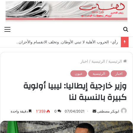
بحث
الق
عن
رأي- الحروب الأهلية لا تبني الأوطان. وتخلف الانقسام والأحزان..
الرئيسية
/
الرئيسية
/
اخبار
اخبار
الرئيسية
عيون
وزير خارجية إيطاليا: ليبيا أولوية
كبيرة بالنسبة لنا
ابوبكر مصطفى
أ
07/04/2021
0
1٬359
دقيقة واحدة
ر
س
ل