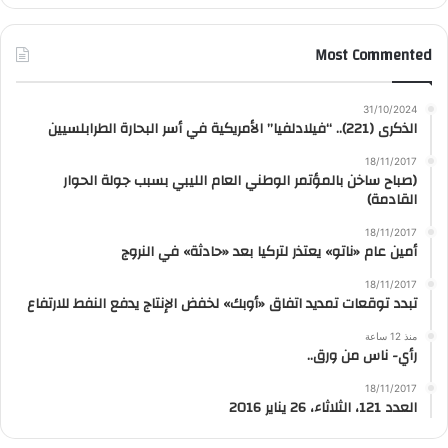
Most Commented
31/10/2024
الذكرى (221).. “فيلادلفيا” الأمريكية في أسر البحارة الطرابلسيين
18/11/2017
(صباح ساخن بالمؤتمر الوطني العام الليبي بسبب جولة الحوار
القادمة)
18/11/2017
أمين عام «ناتو» يعتذر لتركيا بعد «حادثة» في النروج
18/11/2017
تبدد توقعات تمديد اتفاق «أوبك» لخفض الإنتاج يدفع النفط للارتفاع
منذ 12 ساعة
رأي- ناس من ورق..
18/11/2017
العدد 121، الثلاثاء، 26 يناير 2016