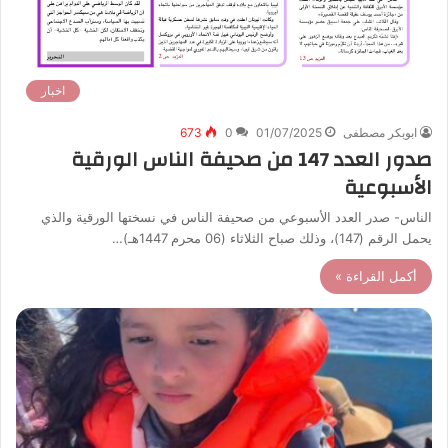
اخبار
ابوبكر مصطفى
01/07/2025
0
673
صدور العدد 147 من صحيفة الناس الورقية
الأسبوعية
الناس- صدر العدد الأسبوعي من صحيفة الناس في نسختها الورقية والذي
يحمل الرقم (147)، وذلك صباح الثلاثاء (06 محرم 1447هـ)…
أكمل القراءة »