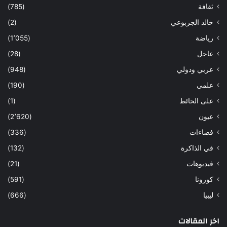
ثقافة
(785)
خالد الجربوعي
(2)
رياضة
(1٬055)
عاجل
(28)
عربي ودولي
(948)
علمي
(190)
على الحائط
(1)
عيون
(2٬620)
فضاءات
(336)
في الذاكرة
(132)
فيديوهات
(21)
كورونا
(591)
ليبيا
(666)
اخر المقالات