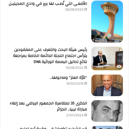
الأفعـى التي نُصـب لها برج في وادي المجينيـن
26/08/2020
رئيس هيئة البحث والتعرف على المفقودين
يترأس اجتماع اللجنة الدائمة الخاصة بمراجعة
نتائج تحاليل البصمة الوراثية DNA
10/08/2022
“قرّة العنز” وماحولها..
16/02/2019
الذكرى 35 لمظاهرة الجمهور الرياضي بعد إلغاء
مباراة ليبيا.. الجزائر
21/01/2024
قبر الشهيد “كعبار” في مقبرة أبو اعليم