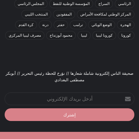
الرئاسي
السراج
المؤسسة الوطنية للنفط
المجلس الرئاسي
المركز الوطني لمكافحة الأمراض
المفقودين
المنتخب الليبي
الهجرة
الوضع الوبائي
ترامب
حفتر
درنة
كرة القدم
كورونا
كورونا ليبيا
ليبيا
محمود أبوزنداح
مصرف ليبيا المركزي
صحيقة الناس إلكترونية شاملة شعارها // نؤرخ للحظة رئيس التحرير // أبوبكر
مصطفى البغدادي
أدخل
بريدك
الإلكتروني