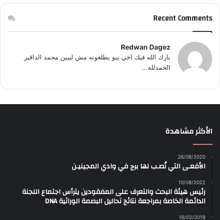
Recent Comments
Redwan Dagez
بارك الله فيك اخي يبو يطلعونه مش ليبين محمد الداقيز
الحمدلله...
الأكثر مشاهدة
26/08/2020
الأفعـى التي نُصـب لها برج في وادي المجينيـن
10/08/2022
رئيس هيئة البحث والتعرف على المفقودين يترأس اجتماع اللجنة
الدائمة الخاصة بمراجعة نتائج تحاليل البصمة الوراثية DNA
16/02/2019