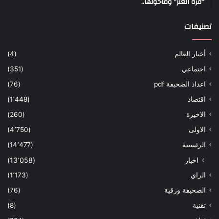
“قرّة العنز” وماحولها..
تصنيفات
أخبار العالم
(4)
اجتماعي
(351)
اعداد الصحيفة pdf
(76)
اقتصاد
(1٬448)
الاخيرة
(260)
الاولى
(4٬750)
الرئيسية
(14٬477)
اخبار
(13٬058)
الراي
(1٬173)
الصحيفة ورقية
(76)
تقنية
(8)