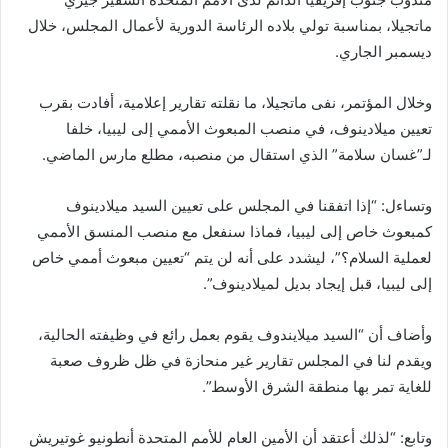
ماتجيلا، بمناسبة تولي بلاده الرئاسة الدورية لأعمال المجلس، خلال
ديسمبر الجاري.
وخلال المؤتمر، نفى ماتجيلا، ما نقلته تقارير إعلامية، أفادت بقرب
تعيين ميلادينوف، في منصب المبعوث الأممي إلى ليبيا، خلفا
لـ”غسان سلامة” الذي استقال من منصبه، مطلع مارس الماضي.
وتساءل: “إذا اتفقنا في المجلس على تعيين السيد ميلادينوف
كمبعوث خاص إلى ليبيا، فماذا سنفعل مع منصب المنسق الأممي
لعملية السلام؟”، ليشدد على أنه لن يتم “تعيين مبعوث أممي خاص
إلى ليبيا، قبل إيجاد بديل لميلادينوف”.
وأضاف أن “السيد ميلايندوف يقوم بعمل رائع في وظيفته الحالية،
ويقدم لنا في المجلس تقارير غير منحازة في ظل ظروف صعبة
للغاية تمر بها منطقة الشرق الأوسط”.
وتابع: “لذلك أعتقد أن الأمين العام للأمم المتحدة أنطونيو غوتيريش