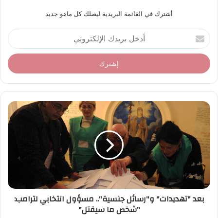
أشترك في القائمة البريدية ليصلك كل ماهو جديد
أ
د
خ
ل
ب
ر
ي
د
ك
ا
ل
إ
ل
ك
ت
ر
بعد "تهديدات" و"رسائل جنسية".. مسؤول انتخابي لترامب:
و
"شخص ما سيقتل"
ن
ي