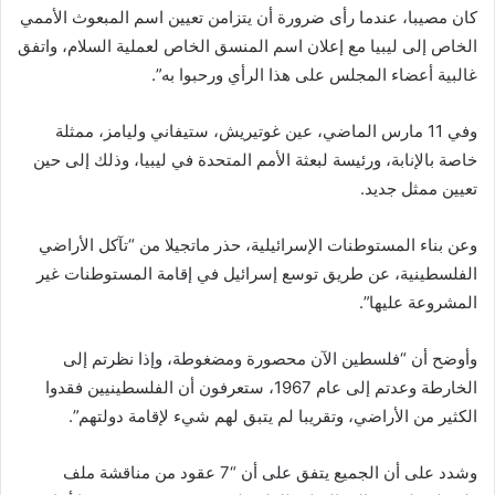
كان مصيبا، عندما رأى ضرورة أن يتزامن تعيين اسم المبعوث الأممي
الخاص إلى ليبيا مع إعلان اسم المنسق الخاص لعملية السلام، واتفق
غالبية أعضاء المجلس على هذا الرأي ورحبوا به”.
وفي 11 مارس الماضي، عين غوتيريش، ستيفاني وليامز، ممثلة
خاصة بالإنابة، ورئيسة لبعثة الأمم المتحدة في ليبيا، وذلك إلى حين
تعيين ممثل جديد.
وعن بناء المستوطنات الإسرائيلية، حذر ماتجيلا من “تآكل الأراضي
الفلسطينية، عن طريق توسع إسرائيل في إقامة المستوطنات غير
المشروعة عليها”.
وأوضح أن “فلسطين الآن محصورة ومضغوطة، وإذا نظرتم إلى
الخارطة وعدتم إلى عام 1967، ستعرفون أن الفلسطينيين فقدوا
الكثير من الأراضي، وتقريبا لم يتبق لهم شيء لإقامة دولتهم”.
وشدد على أن الجميع يتفق على أن “7 عقود من مناقشة ملف