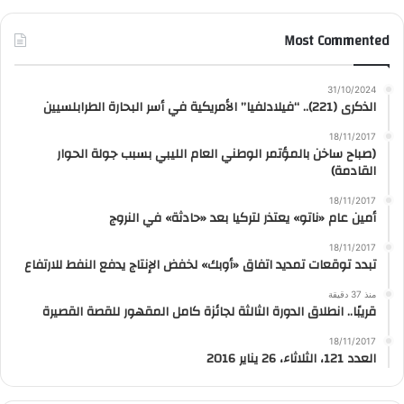
Most Commented
31/10/2024
الذكرى (221).. “فيلادلفيا” الأمريكية في أسر البحارة الطرابلسيين
18/11/2017
(صباح ساخن بالمؤتمر الوطني العام الليبي بسبب جولة الحوار
القادمة)
18/11/2017
أمين عام «ناتو» يعتذر لتركيا بعد «حادثة» في النروج
18/11/2017
تبدد توقعات تمديد اتفاق «أوبك» لخفض الإنتاج يدفع النفط للارتفاع
منذ 37 دقيقة
قريبًا.. انطلاق الدورة الثالثة لجائزة كامل المقهور للقصة القصيرة
18/11/2017
العدد 121، الثلاثاء، 26 يناير 2016