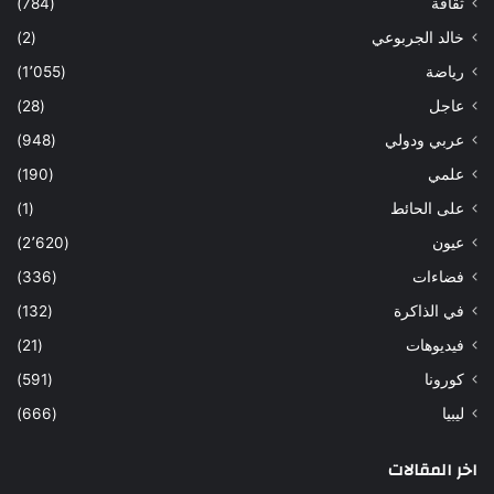
ثقافة
(784)
خالد الجربوعي
(2)
رياضة
(1٬055)
عاجل
(28)
عربي ودولي
(948)
علمي
(190)
على الحائط
(1)
عيون
(2٬620)
فضاءات
(336)
في الذاكرة
(132)
فيديوهات
(21)
كورونا
(591)
ليبيا
(666)
اخر المقالات