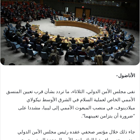
ب
ر
ي
د
ا
إ
ل
ك
ت
ر
الأناضول-
و
ن
نفى مجلس الأمن الدولي، الثلاثاء، ما تردد بشأن قرب تعيين المنسق
ي
الأممي الخاص لعملية السلام في الشرق الأوسط نيكولاي
ا
ميلادينوف، في منصب المبعوث الأممي إلى ليبيا، مشددا على
“ضرورة أن يتزامن تعيينهما”.
جاء ذلك خلال مؤتمر صحفي عقده رئيس مجلس الأمن الدولي
مندوب جنوب إفريقيا الدائم لدى الأمم المتحدة السفير جيري