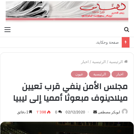
بحث
الق
عن
صفحة وحكاية،
الرئيسية
/
الرئيسية
/
اخبار
اخبار
الرئيسية
عيون
مجلس الأمن ينفي قرب تعيين
ميلادينوف مبعوثا أمميا إلى ليبيا
ابوبكر مصطفى
أ
02/12/2020
0
1٬398
2 دقائق
ر
س
ل