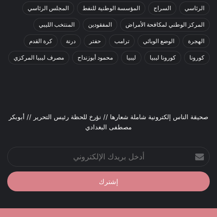
الرئاسي
السراج
المؤسسة الوطنية للنفط
المجلس الرئاسي
المركز الوطني لمكافحة الأمراض
المفقودين
المنتخب الليبي
الهجرة
الوضع الوبائي
ترامب
حفتر
درنة
كرة القدم
كورونا
كورونا ليبيا
ليبيا
محمود أبوزنداح
مصرف ليبيا المركزي
صحيقة الناس إلكترونية شاملة شعارها // نؤرخ للحظة رئيس التحرير // أبوبكر
مصطفى البغدادي
أدخل
بريدك
الإلكتروني