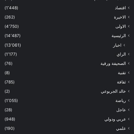
اقتصاد
(1٬448)
الاخيرة
(262)
الاولى
(4٬750)
الرئيسية
(14٬487)
اخبار
(13٬061)
الراي
(1٬177)
الصحيفة ورقية
(76)
تقنية
(8)
ثقافة
(785)
خالد الجربوعي
(2)
رياضة
(1٬055)
عاجل
(28)
عربي ودولي
(948)
علمي
(190)