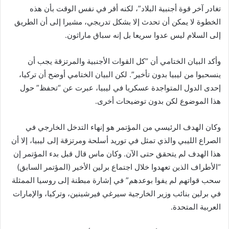
تغادر آخر قوة أجنبية البلاد”، لكنه أقر في نفس الوقت بأن هذه
الخطوة لا يمكن أن تحدث إلا بشكل تدريجي، مشيرا إلى أن الطريق
إلى السلام ليس عدوا سريعا بل إنه سباق ماراثون.
وأكد البيان الختامي أن “كل القوات الأجنبية والمرتزقة يجب أن
ينسحبوا من ليبيا بدون تأخير”. لكن البيان الختامي أوضح أن تركيا،
إحدى الدول المتواجدة عسكريا في ليبيا، عبرت عن “تحفظ” حول
هذا الموضوع لكن بدون توضيحات أخرى.
وكان الهدف الرئيسي من المؤتمر هو إنهاء التدخل الخارجي في
الصراع الليبي والذي تمثل في توريد أسلحة ومرتزقة إلى ليبيا، إلا أن
هذا الهدف لم يتحقق حتى الآن. وكان ماس قال قبل بدء المؤتمر إن
“الأطراف الذين تعهدوا خلال اجتماع برلين الأخير (المؤتمر السابق)
سحب قواتهم لم يفوا بوعدهم” في إشارة مبطنة إلى روسيا الممثلة
في برلين بنائب وزير الخارجية سيرغي فيرشينين، وتركيا، والإمارات
العربية المتحدة.