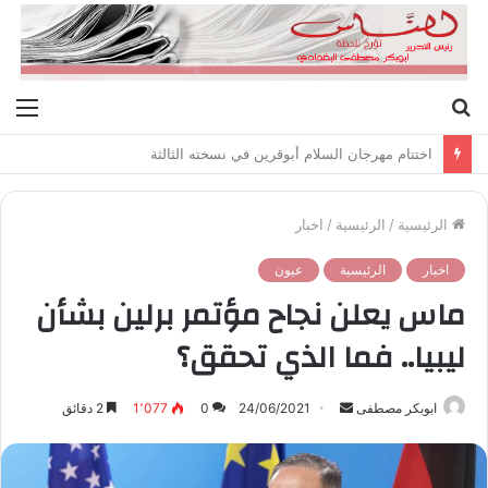
بحث
الق
عن
اختتام مهرجان السلام أبوقرين في نسخته الثالثة
الرئيسية
/
الرئيسية
/
اخبار
اخبار
الرئيسية
عيون
ماس يعلن نجاح مؤتمر برلين بشأن
ليبيا.. فما الذي تحقق؟
ابوبكر مصطفى
أ
24/06/2021
0
1٬077
2 دقائق
ر
س
ل