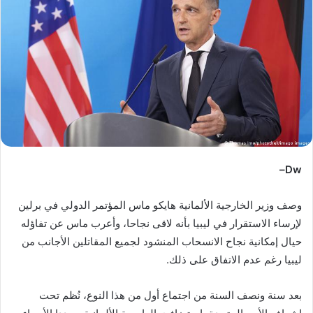
ب
ر
ي
د
ا
إ
ل
ك
ت
ر
–
Dw
و
ن
وصف وزير الخارجية الألمانية هايكو ماس المؤتمر الدولي في برلين
ي
لإرساء الاستقرار في ليبيا بأنه لاقى نجاحا، وأعرب ماس عن تفاؤله
ا
حيال إمكانية نجاح الانسحاب المنشود لجميع المقاتلين الأجانب من
ليبيا رغم عدم الاتفاق على ذلك.
بعد سنة ونصف السنة من اجتماع أول من هذا النوع، نُظم تحت