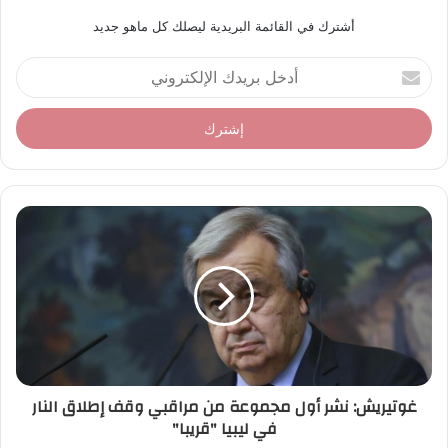
أشترك في القائمة البريدية ليصلك كل ماهو جديد
أ
د
خ
ل
ب
ر
ي
د
ك
ا
ل
إ
ل
ك
ت
ر
غوتيريش: نشر أول مجموعة من مراقبي وقف إطلاق النار
و
في ليبيا "قريبا"
ن
ي