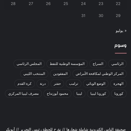
28
27
26
25
24
23
22
31
30
29
« يوليو
وسوم
الرئاسي
السراج
المؤسسة الوطنية للنفط
المجلس الرئاسي
المركز الوطني لمكافحة الأمراض
المفقودين
المنتخب الليبي
الهجرة
الوضع الوبائي
ترامب
حفتر
درنة
كرة القدم
كورونا
كورونا ليبيا
ليبيا
محمود أبوزنداح
مصرف ليبيا المركزي
صحيقة الناس إلكترونية شاملة شعارها // نؤرخ للحظة رئيس التحرير // أبوبكر