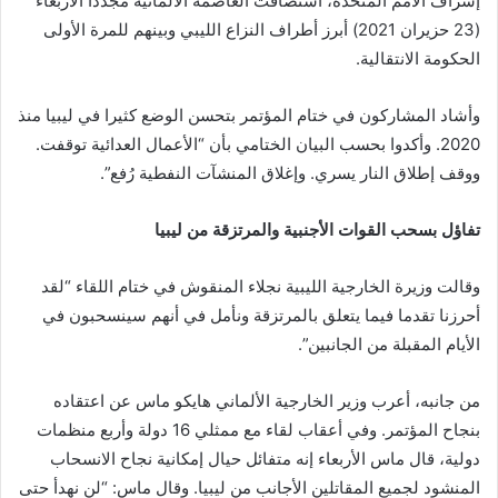
إشراف الأمم المتحدة، استضافت العاصمة الألمانية مجددا الأربعاء
(23 حزيران 2021) أبرز أطراف النزاع الليبي وبينهم للمرة الأولى
الحكومة الانتقالية.
وأشاد المشاركون في ختام المؤتمر بتحسن الوضع كثيرا في ليبيا منذ
2020. وأكدوا بحسب البيان الختامي بأن “الأعمال العدائية توقفت.
ووقف إطلاق النار يسري. وإغلاق المنشآت النفطية رُفع”.
تفاؤل بسحب القوات الأجنبية والمرتزقة من ليبيا
وقالت وزيرة الخارجية الليبية نجلاء المنقوش في ختام اللقاء “لقد
أحرزنا تقدما فيما يتعلق بالمرتزقة ونأمل في أنهم سينسحبون في
الأيام المقبلة من الجانبين”.
من جانبه، أعرب وزير الخارجية الألماني هايكو ماس عن اعتقاده
بنجاح المؤتمر. وفي أعقاب لقاء مع ممثلي 16 دولة وأربع منظمات
دولية، قال ماس الأربعاء إنه متفائل حيال إمكانية نجاح الانسحاب
المنشود لجميع المقاتلين الأجانب من ليبيا. وقال ماس: “لن نهدأ حتى