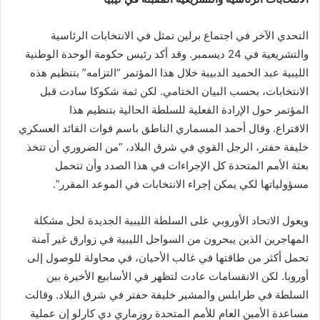
التحدي الآخر في اجتماع برلين تمثل في الانتخابات الرئاسية
والتشريعية في 24 ديسمبر. وقد أكد رئيس حكومة الوحدة الوطنية
الليبية عبد الحميد الدبيبة خلال هذا المؤتمر “التزامه” بتنظيم هذه
الانتخابات، بحسب البيان الختامي. لكن ثمة شكوكا سادت قبل
المؤتمر حول الإرادة الفعلية للسلطة الحالية بتنظيم هذا
الاقتراع. وقال أحمد المسماري الناطق باسم قوات القائد العسكري
خليفة حفتر، الرجل القوي في شرق البلاد، “من الضروري أن تتخذ
بعثة الأمم المتحدة كل الإجراءات في هذا الصدد وأن تتحمل
مسؤولياتها لكي يمكن إجراء الانتخابات في الموعد المقرر”.
ويعول الاتحاد الأوروبي على السلطة الليبية الجديدة لحل مشكلة
المهاجرين الذين يبحرون من السواحل الليبية في زوارق غير آمنة
تحمل أكثر من طاقتها في غالب الأحيان، في محاولة للوصول إلى
أوروبا. لكن الانقسامات عادت لتظهر في الأسابيع الأخيرة بين
السلطة في طرابلس والمشير خليفة حفتر في شرق البلاد. وقالت
مساعدة الأمين العام للأمم المتحدة روزماري دي كارلو إن عملية