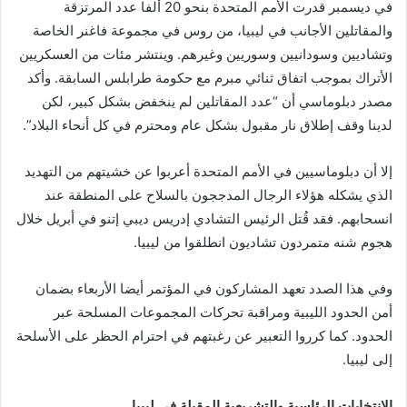
في ديسمبر قدرت الأمم المتحدة بنحو 20 ألفا عدد المرتزقة
والمقاتلين الأجانب في ليبيا، من روس في مجموعة فاغنر الخاصة
وتشاديين وسودانيين وسوريين وغيرهم. وينتشر مئات من العسكريين
الأتراك بموجب اتفاق ثنائي مبرم مع حكومة طرابلس السابقة. وأكد
مصدر دبلوماسي أن “عدد المقاتلين لم ينخفض بشكل كبير، لكن
لدينا وقف إطلاق نار مقبول بشكل عام ومحترم في كل أنحاء البلاد”.
إلا أن دبلوماسيين في الأمم المتحدة أعربوا عن خشيتهم من التهديد
الذي يشكله هؤلاء الرجال المدججون بالسلاح على المنطقة عند
انسحابهم. فقد قُتل الرئيس التشادي إدريس ديبي إتنو في أبريل خلال
هجوم شنه متمردون تشاديون انطلقوا من ليبيا.
وفي هذا الصدد تعهد المشاركون في المؤتمر أيضا الأربعاء بضمان
أمن الحدود الليبية ومراقبة تحركات المجموعات المسلحة عبر
الحدود. كما كرروا التعبير عن رغبتهم في احترام الحظر على الأسلحة
إلى ليبيا.
الانتخابات الرئاسية والتشريعية المقبلة في ليبيا