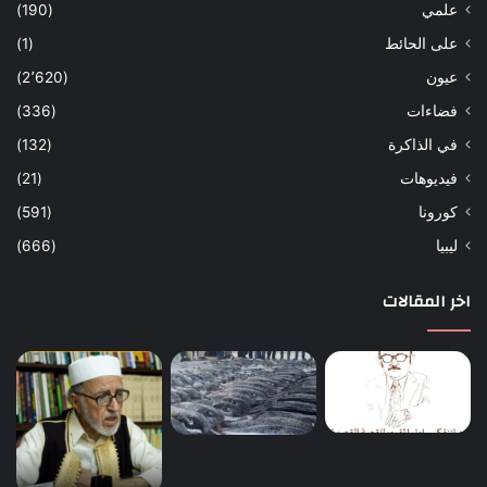
علمي
(190)
على الحائط
(1)
عيون
(2٬620)
فضاءات
(336)
في الذاكرة
(132)
فيديوهات
(21)
كورونا
(591)
ليبيا
(666)
اخر المقالات