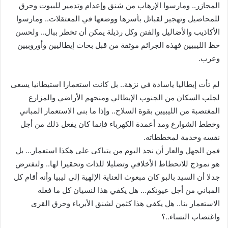
المجازر.. ومارسوا الإرهاب من شنق وإعدام وتدمير للبيوت وحرق
للمحاصيل وتهجير لقبائل بأسرها ووضعها في المعتقلات.. ومارسوا
الأكاذيب والأضاليل والفتن وكل رذيلة يمكن أن تخطر ببال.. ولحسن
حظ الليبيين فهذه الجرائم موثقة من قبل بحاث إيطاليين وأوروبيين
وعرب.
لم تأت إيطاليا ياسادة في نزهة.. بل كانت استعمارا استيطانيا يسعى
لجلب السكان من الجنوب الإيطالي ومنحهم الأراضي والمزارع
المغتصبة من الليبيين بقوة السلاح.. وإذا ما بنى الاستعمار المباني
وخطط الشوارع ومد أعمدة الكهرباء فإنما كان يفعل ذلك من أجل
نفسه وخدمة لمخططاته.
فمن الجهل والعار أن نجد اليوم من يتباكى على هكذا استعمار… بل
هو نموذج للانحطاط الأخلاقي وتضليلا للذات وتحقيرا لها.. ولنفترض
جدلا أن السيد بالبو كان مبعوث العناية الإلهية إلى ليبيا وأنه أقام كل
المباني من أجل عيونكم… هل يكفي هذا لنسيان كل ما فعله
الاستعمار بنا.. هل يكفي هذا كثمن لشنق الأبرياء وحرق القرى
واغتصاب النساء..؟