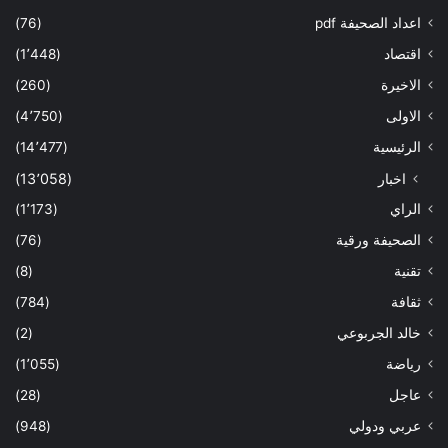
اعداد الصحيفة pdf
(76)
اقتصاد
(1٬448)
الاخيرة
(260)
الاولى
(4٬750)
الرئيسية
(14٬477)
اخبار
(13٬058)
الراي
(1٬173)
الصحيفة ورقية
(76)
تقنية
(8)
ثقافة
(784)
خالد الجربوعي
(2)
رياضة
(1٬055)
عاجل
(28)
عربي ودولي
(948)