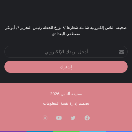
صحيقة الناس إلكترونية شاملة شعارها // نؤرخ للحظة رئيس التحرير // أبوبكر
مصطفى البغدادي
أدخل
بريدك
الإلكتروني
صحيفة ألناس 2026
تصميم إدارة تقنية المعلومات
فيسبوك
تويتر
يوتيوب
انستقرام