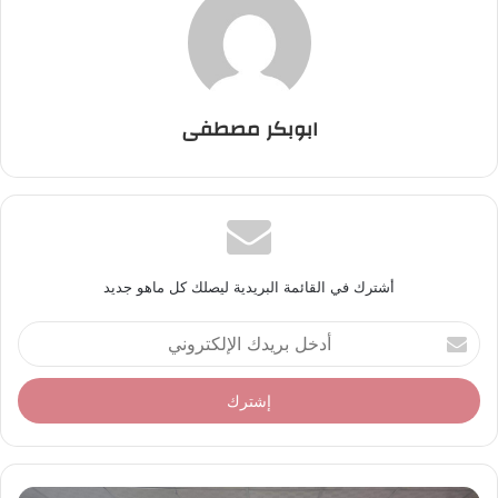
ابوبكر مصطفى
أشترك في القائمة البريدية ليصلك كل ماهو جديد
أ
د
خ
ل
ب
ر
ي
د