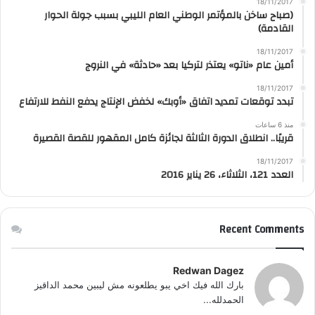
18/11/2017
(صباح ساخن بالمؤتمر الوطني العام الليبي بسبب جولة الحوار
القادمة)
18/11/2017
أمين عام «ناتو» يعتذر لتركيا بعد «حادثة» في النروج
18/11/2017
تبدد توقعات تمديد اتفاق «أوبك» لخفض الإنتاج يدفع النفط للارتفاع
منذ 6 ساعات
قريبًا.. انطلاق الدورة الثالثة لجائزة كامل المقهور للقصة القصيرة
18/11/2017
العدد 121، الثلاثاء، 26 يناير 2016
Recent Comments
Redwan Dagez
بارك الله فيك اخي يبو يطلعونه مش ليبين محمد الداقيز
الحمدلله...