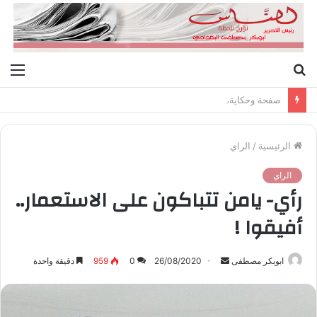
بحث
الق
عن
صفحة وحكاية،
الرئيسية
/
الراي
الراي
رأي- يامن تتباكون على الاستعمار..
أفيقوا !
ابوبكر مصطفى
أ
26/08/2020
0
959
دقيقة واحدة
ر
س
ل