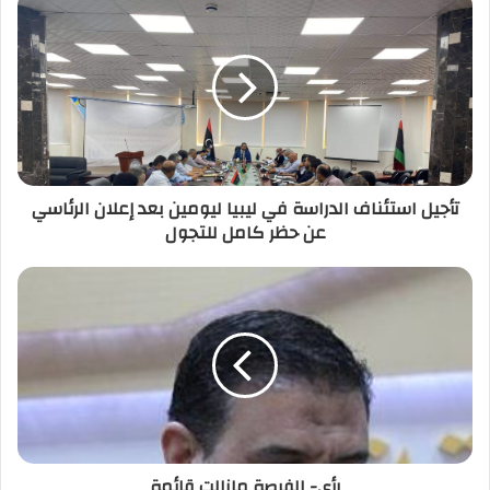
ك
ا
ل
إ
ل
ك
ت
ر
تأجيل استئناف الدراسة في ليبيا ليومين بعد إعلان الرئاسي
و
عن حظر كامل للتجول
ن
ي
رأي- الفرصة مازالت قائمة