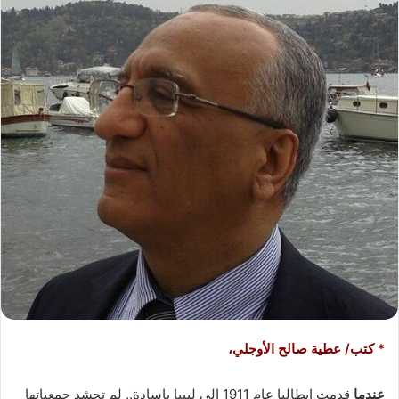
ب
ر
ي
د
ا
إ
ل
ك
ت
ر
و
ن
ي
ا
* كتب/ عطية صالح الأوجلي،
عندما
قدمت إيطاليا عام 1911 إلى ليبيا ياسادة.. لم تحشد جمعياتها