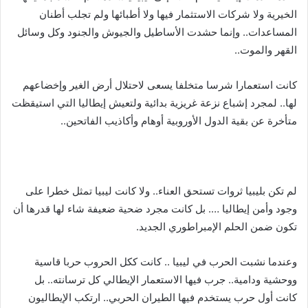
الخيرية ولا شركات الاستثمار فيها ولا أطبائها ولم تجلب أطنان
المساعدات.. وإنما حشدت الأساطيل والجيوش والجنود وكل وسائل
القهر والموت..
كانت استعمارا شرسا متخلفا يسعى لاحتلال أرض الغير وإخضاعهم
لها.. لمجرد إشباع نزعة غريزية بدائية ولتعيش إيطاليا التي استيقظت
متأخرة عن بقية الدول الأوروبية أوهام وأكاذيب الفاتحين..
لم تكن بليبيا ثروات تستحق العناء.. ولا كانت ليبيا تمثل خطرا على
وجود وأمن إيطاليا …. بل كانت مجرد ضحية ضعيفة شاء لها قدرها أن
تكون ضمن الحلم الإمبراطوري الجديد.
وعندما نشبت الحرب في ليبيا .. كانت ككل الحروب حربا قاسية
ووحشية ودامية.. جرب فيها الاستعمار الإيطالي كل ترسانته.. بل
كانت أول حرب يستخدم فيها الطيران الحربي.. ارتكب الإيطاليون