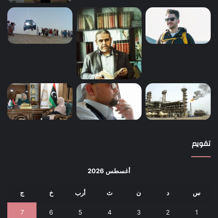
تقويم
أغسطس 2026
س
د
ن
ث
أرب
خ
ج
7
6
5
4
3
2
1