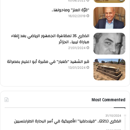
10/08/2022
“قرّة العنز” وماحولها..
16/02/2019
الذكرى 35 لمظاهرة الجمهور الرياضي بعد إلغاء
مباراة ليبيا.. الجزائر
21/01/2024
قبر الشهيد “كعبار” في مقبرة أبو اعليم بمصراتة
13/01/2024
Most Commented
31/10/2024
الذكرى (221).. “فيلادلفيا” الأمريكية في أسر البحارة الطرابلسيين