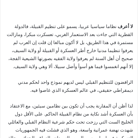
لا أعرف
نظاما سياسيا عربيا، يسمو على تنظيم القبيلة، فالدولة
القطرية التي جاءت بعد الاستعمار الغربي، تعسكرت مبكرا، ومازالت
مستمرة في هذا الطريق، بل لا أكون مبالغا إن قلت إن العرب لم
يعرفوا تنظيما مدنيا خارج أطر العسكرة أو القبيلة أو ولاية السيف،
صحيح أن أهل السنة لم يعرفوا ولاية الفقيه بصورتها الشيعية الفجة،
إلا أنهم انغمسوا فيما هو أسوأ وأضل سبيلا، ألا وهي ولاية السيف.
الرافضون للتنظيم القبلي ليس لديهم نموذج واحد لحكم مدني
ديمقراطي حقيقي، في عالم العسكرة الذي غاصوا فيه.
لذا أظن أن المقارنة يجب أن تكون بين نظامين سيئين، مع الاعتقاد
بأن العسكرة أشد نكاية من نظام القبيلة الحاكم. على الأقل دول
الخليج الست التي رزحت تحت حكم شرعية النظام القبلي والعائلي
شهدت نهضة عمرانية واسعة، وهو الذي فشلت فيه الجمهوريات
العسكرية في ليبيا ومصر واليمن والسودان والعراق والجزائر، وحالة