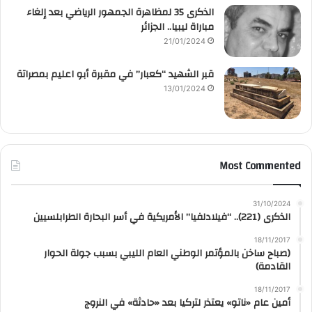
الذكرى 35 لمظاهرة الجمهور الرياضي بعد إلغاء
مباراة ليبيا.. الجزائر
21/01/2024
قبر الشهيد “كعبار” في مقبرة أبو اعليم بمصراتة
13/01/2024
Most Commented
31/10/2024
الذكرى (221).. “فيلادلفيا” الأمريكية في أسر البحارة الطرابلسيين
18/11/2017
(صباح ساخن بالمؤتمر الوطني العام الليبي بسبب جولة الحوار
القادمة)
18/11/2017
أمين عام «ناتو» يعتذر لتركيا بعد «حادثة» في النروج