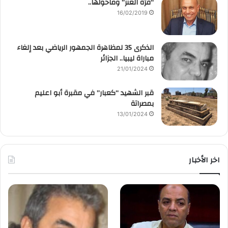
“قرّة العنز” وماحولها..
16/02/2019
الذكرى 35 لمظاهرة الجمهور الرياضي بعد إلغاء
مباراة ليبيا.. الجزائر
21/01/2024
قبر الشهيد “كعبار” في مقبرة أبو اعليم
بمصراتة
13/01/2024
اخر الأخبار