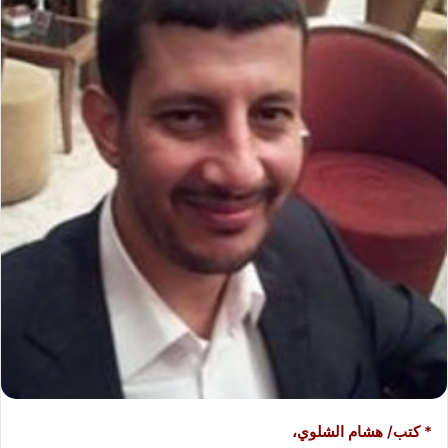
ب
ر
ي
د
ا
إ
ل
ك
ت
ر
و
ن
ي
ا
* كتب/ هشام الشلوي،