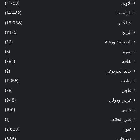
الاولى
(4٬750)
الرئيسية
(14٬482)
اخبار
(13٬058)
الراي
(1٬175)
الصحيفة ورقية
(76)
تقنية
(8)
ثقافة
(785)
خالد الجربوعي
(2)
رياضة
(1٬055)
عاجل
(28)
عربي ودولي
(948)
علمي
(190)
على الحائط
(1)
عيون
(2٬620)
فضاءات
(336)