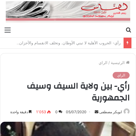
بحث
الق
عن
رأي- الحروب الأهلية لا تبني الأوطان. وتخلف الانقسام والأحزان..
الرئيسية
/
الراي
الراي
رأي- بين ولاية السيف وسيف
الجمهورية
ابوبكر مصطفى
أ
05/07/2020
0
1٬053
دقيقة واحدة
ر
س
ل