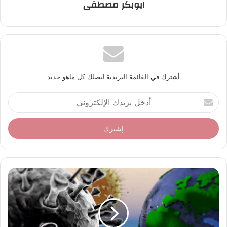
ابوبكر مصطفى
أشترك في القائمة البريدية ليصلك كل ماهو جديد
أ
د
خ
ل
ب
ر
ي
د
ك
ا
ل
إ
ل