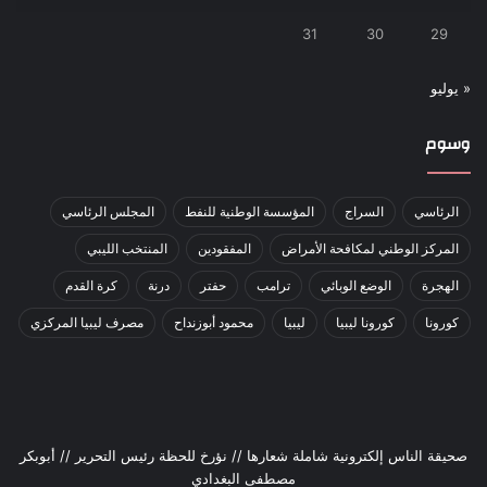
31
30
29
« يوليو
وسوم
الرئاسي
السراج
المؤسسة الوطنية للنفط
المجلس الرئاسي
المركز الوطني لمكافحة الأمراض
المفقودين
المنتخب الليبي
الهجرة
الوضع الوبائي
ترامب
حفتر
درنة
كرة القدم
كورونا
كورونا ليبيا
ليبيا
محمود أبوزنداح
مصرف ليبيا المركزي
صحيقة الناس إلكترونية شاملة شعارها // نؤرخ للحظة رئيس التحرير // أبوبكر
مصطفى البغدادي