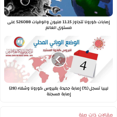
ك
ت
ر
إصابات كورونا تتجاوز 11.15 مليون والوفيات 526088 على
و
مستوى العالم
ن
ي
ليبيا تسجل (71) إصابة جديدة بفيروس كورونا وشفاء (28)
إصابة مسجلة
مقالات ذات صلة