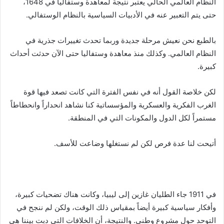
النظام العالمي الحالي يعتبر نتيجة لمعاهدة وستفاليا في 1648،
حتى يتم التعبير عنه في الأدبيات السياسية بالنظام الوستفالي.
بالطبع نحن نعيش مرحلة جديدة وربما تحدث تغييرات جذرية في
النظام العالمي. وكذلك منذ معاهدة وستفاليا حتى الآن حدثت أحداث
كبيرة.
لكن خلاصة القول أنه في نفس الفترة التي كانت تصعد فيها قوة
الغرب الفكرية والعسكرية والمؤسساتية كنا نشاهد انحداراً وانحطاطاً
مستمراً لكل الدول والمكونات التي في المنطقة.
أتيحت لنا عدة فرص لكن لم نستغلها وضاعت للأسف.
في 1911 جاء الطليان غازين إلى ليبيا، وكانت هناك تضحيات كبيرة،
وأفكار سياسية كبيرة أيضاً بمقياس ذلك الوقت، ولكن لم ننجح في
التوحد حول مشروع وطني. والنتيجة، أن الخلافات التي دبت بيننا هي