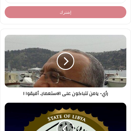
د
خ
ل
ب
ر
ي
د
ك
ا
ل
إ
ل
ك
ت
ر
رأي- يامن تتباكون على الاستعمار.. أفيقوا !
و
ن
ي