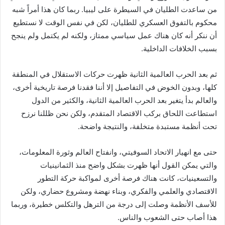
من ساعدت الطليان في السيطرة على ليبيا. ربما كان هذا أمراً شبه
محكوم بالتفوق العسكري للطليان، لكن في نفس الوقت لا نستطيع
أن ننكر أنه كان هناك عمل سياسي ممتاز، ولكنه لم يكتمل ولم ينجح
بسبب الخلافات الداخلية.
ثم بعد الحرب العالمية الثانية ظهرت حركات الاستقلال في المنطقة
كلها، وبدون الخوض في التفاصيل إلا أننا فقدنا فرصة تاريخية أخرى،
والعالم بدأ يتغير بعد الحرب العالمية الثانية، والكثير من الدول
استطاعت اللحاق بركب الاقتصاد المتقدم، ولكن نحن ظللنا نرزح
تحت أنظمة مستبدة متخلفة، والنتيجة واضحة.
حتى مع انهيار الاتحاد السوفيتي، وانفتاح العالم وثورة المعلومات،
والتي يمكن القول أنها ظهرت بشكل واضح منذ الثمانينيات
والتسعينيات، كانت هناك فرصة أخرى لمواكبة حركة التطور
الاقتصادي والعلمي والفكري، وبناء نهضة ومشروع حضاري، ولكن
للأسف الأنظمة وصلت إلى درجة من الترهل والتكلس خطيرة، وربما
هذا أصاب حتى الشعوب والناس.