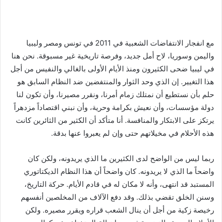
مع انفجار الانتفاضات الشعبية في 2011 في تونس ومصر وليبيا
واليمن وسوريا، لاح أمل جديد، وفرصة تاريخية غير مسبوقة. نحن هنا
في ليبيا ضحى الكثيرون ومنذ الأيام الأولى بالغالي والنفيس من أجل
هذا التغيير. إن الذي وحد الثوار والمنتفضين ضد النظام السابق هو
حلم بأن نستطيع أن نمتلك زمام أمرنا، ونقرر مصيرنا، وأن تكون لنا
دولة مؤسسات، وأن نعيش بكرامة وحرية، وأن نبني اقتصاداً مزدهراً
يرتكز على الابتكار والمنافسة. أنا متأكد أن الكثير من الثائرين كانت
هذه الأحلام في مخيلاتهم حتى وإن لم يعبروا عنها بدقة.
ربما ليس من الواضح لدى الكثيرين ما الذي يريدونه، ولكن كان
واضحاً ما الذي لا يريدونه. كان واضحاً أن هذا النظام الديكتاتوري
المستبد قد انتهى، وأنه لا مكان له في قادم الأيام. حركة التاريخ،
وسنن الخلق تقضي بذلك. وقد دفع الآلاف من المخلصين أنفسهم
رخيصة زكية من أجل أن ينال الشعب قراره ويقرر مصيره. ولكن