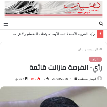
بحث
الق
عن
رأي- الحروب الأهلية لا تبني الأوطان. وتخلف الانقسام والأحزان..
الرئيسية
/
الراي
الراي
رأي- الفرصة مازالت قائمة
ابوبكر مصطفى
أ
27/08/2020
0
940
4 دقائق
ر
س
ل
ب