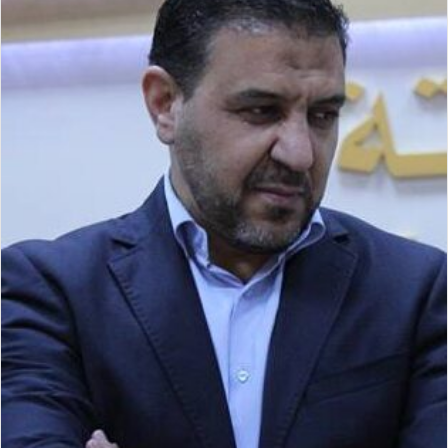
ر
ي
د
ا
إ
ل
ك
ت
ر
و
ن
ي
ا