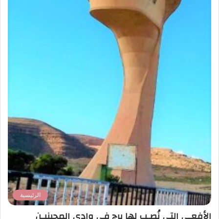
الرئيسية
الأفعـى التي نُصـب لها برج في وادي المجينيـن