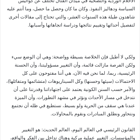
الأحلام الوردية والتضحية في ميدان القتال تختلف عن كواليس
السياسة ودهاليز النفوذ. وكان ما كان وحصل ما حصل، وما أنتم عليه
شاهدون طيلة هذه السنوات العشر، والتي تحتاج إلى مقالات أخرى
لتفصيل أحداثها وتقييم نتائجها ودراسة اتجاهاتها وأسبابها.
ولكي لا أطيل فإن الخلاصة بسيطة وواضحة: وهي أن الوضع سيء
ولكن الفرصة مازالت قائمة، وأن التغيير مسؤوليتنا، وأن الحسنة
الرئيسية، ربما، لما نحن فيه الآن، هي أننا مفتوحون على كل
الاحتمالات (سيئها وحسنها) وكل السيناريوهات (متشائمها ومتفائلها)،
والأمر حسب السنن الكونية يعتمد على اجتهاداتنا وقدرتنا على أن
نتدخل في مسار الأحداث ونؤثر في مشهد التطورات. وأن الميزة
عندنا هي سقف من الحرية ولو بسيط، نستطيع في ظله أن نجتمع
ونتحاور ونطلق المبادرات ونقوم بالمحاولات.
القانون الرئيسي في العالم اليوم، العالم الحديث: هو التغيير
والمؤسسات. التغيير عملية مركبة وهناك تداخل بين الفكر والواقع،