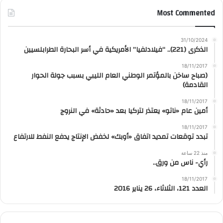
Most Commented
31/10/2024
الذكرى (221).. “فيلادلفيا” الأمريكية في أسر البحارة الطرابلسيين
18/11/2017
(صباح ساخن بالمؤتمر الوطني العام الليبي بسبب جولة الحوار
القادمة)
18/11/2017
أمين عام «ناتو» يعتذر لتركيا بعد «حادثة» في النروج
18/11/2017
تبدد توقعات تمديد اتفاق «أوبك» لخفض الإنتاج يدفع النفط للارتفاع
منذ 22 ساعة
رأي- ناس من ورق..
18/11/2017
العدد 121، الثلاثاء، 26 يناير 2016