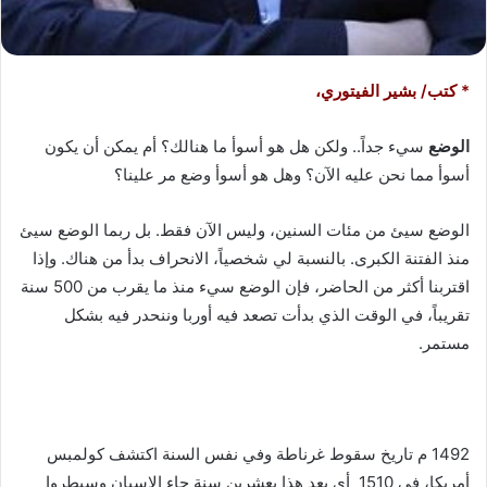
* كتب/ بشير الفيتوري،
الوضع
سيء جداً.. ولكن هل هو أسوأ ما هنالك؟ أم يمكن أن يكون
أسوأ مما نحن عليه الآن؟ وهل هو أسوأ وضع مر علينا؟
الوضع سيئ من مئات السنين، وليس الآن فقط. بل ربما الوضع سيئ
منذ الفتنة الكبرى. بالنسبة لي شخصياً، الانحراف بدأ من هناك. وإذا
اقتربنا أكثر من الحاضر، فإن الوضع سيء منذ ما يقرب من 500 سنة
تقريباً، في الوقت الذي بدأت تصعد فيه أوربا وننحدر فيه بشكل
مستمر.
1492 م تاريخ سقوط غرناطة وفي نفس السنة اكتشف كولمبس
أمريكا، في 1510 أي بعد هذا بعشرين سنة جاء الإسبان وسيطروا