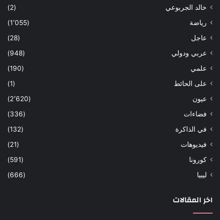
خالد الجربوعي
(2)
رياضة
(1٬055)
عاجل
(28)
عربي ودولي
(948)
علمي
(190)
على الحائط
(1)
عيون
(2٬620)
فضاءات
(336)
في الذاكرة
(132)
فيديوهات
(21)
كورونا
(591)
ليبيا
(666)
اخر المقالات