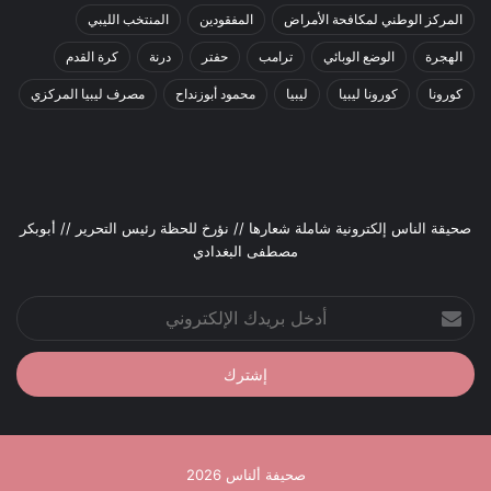
المركز الوطني لمكافحة الأمراض
المفقودين
المنتخب الليبي
الهجرة
الوضع الوبائي
ترامب
حفتر
درنة
كرة القدم
كورونا
كورونا ليبيا
ليبيا
محمود أبوزنداح
مصرف ليبيا المركزي
صحيقة الناس إلكترونية شاملة شعارها // نؤرخ للحظة رئيس التحرير // أبوبكر
مصطفى البغدادي
أدخل
بريدك
الإلكتروني
صحيفة ألناس 2026