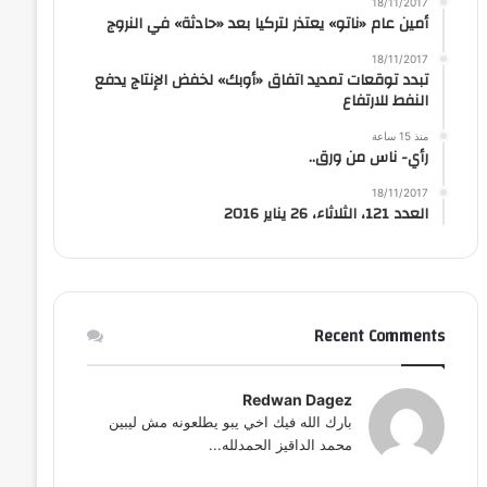
18/11/2017
أمين عام «ناتو» يعتذر لتركيا بعد «حادثة» في النروج
18/11/2017
تبدد توقعات تمديد اتفاق «أوبك» لخفض الإنتاج يدفع
النفط للارتفاع
منذ 15 ساعة
رأي- ناس من ورق..
18/11/2017
العدد 121، الثلاثاء، 26 يناير 2016
Recent Comments
Redwan Dagez
بارك الله فيك اخي يبو يطلعونه مش ليبين
محمد الداقيز الحمدلله...