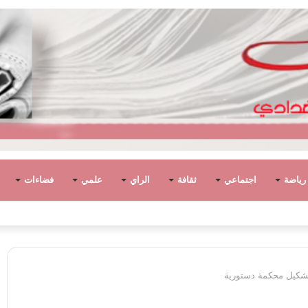
رياضة
اجتماعي
ثقافة
الراي
علمي
فضاءات
وطان. وتخلف الانقسام والأحزان..
لتشكيل محكمة دستورية