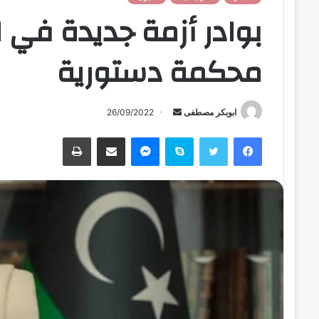
بوادر أزمة جديدة في ل
محكمة دستورية
ابوبكر مصطفى
أ
26/09/2022
ر
فيسبوك
تويتر
سكايب
ماسنجر
مشاركة عبر البريد
طباعة
س
ل
ب
ر
ي
د
ا
إ
ل
ك
ت