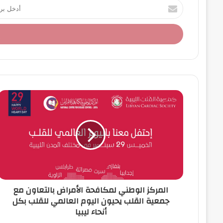
أ
د
خ
ل
ب
ر
ي
د
ك
ا
ل
إ
ل
ك
ت
ر
و
ن
المركز الوطني لمكافحة الأمراض بالتعاون مع
ي
جمعية القلب يحيون اليوم العالمي للقلب بكل
أنحاء ليبيا