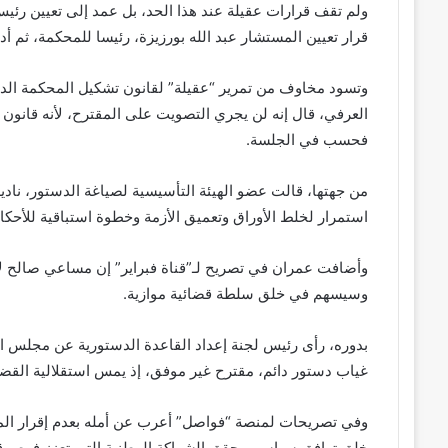
ولم تقف قرارات عقيلة عند هذا الحد، بل عمد إلى تعيين رئيس
قرار تعيين المستشار عبد الله بورزيزة، رئيسا للمحكمة، ثم أد
وتسود مخاوف من تمرير “عقيلة” لقانون تشكيل المحكمة الدستو
العرفي، قال إنه لن يجري التصويت على المقترح، لأنه قانو
فحسب في الجلسة.
من جهتها، قالت عضو الهيئة التأسيسية لصياغة الدستور، نا
استمرار لخلط الأوراق وتعميق الأزمة وخطوة استباقية للأحكا
وأضافت عمران في تصريح لـ”قناة فبراير” إن مساعي صالح لإ
وسيسهم في خلق سلطة قضائية موازية.
بدوره، رأى رئيس لجنة إعداد القاعدة الدستورية عن مجلس 
غياب دستور دائم، مقترح غير موفق، إذ يمس استقلالية القضاء،
وفي تصريحات لمنصة “فواصل” أعرب عن أمله بعدم إقرار الم
خلق توافق سياسي يحقق الشراكة الوطنية التي تعزز فرص قيام 