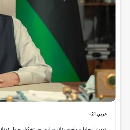
ر
و
ن
ي
ا
عربي 21-
حذرت أوساط سياسية وقانونية ليبية من تشكيل سلطة قضائية