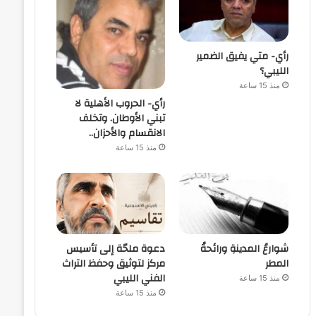
رأي- متي يفيق الضمير
الليبي؟
منذ 15 ساعة
رأي- الحروب الأهلية لا
تبني الأوطان. وتخلف
الانقسام والأحزان..
منذ 15 ساعة
شوارعُ المدينةِ ورائحةُ
دعوة ملحّة إلى تأسيس
المطر
مركز لتوثيق وحفظ التراث
الفني الليبي
منذ 15 ساعة
منذ 15 ساعة