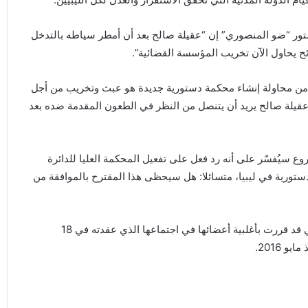
تور “ضو المنصوري” إن “عقيلة صالح بعد أن أمطر سياطه بالتدخل
ئح يحاول الآن تخريب المؤسسة القضائية”.
ة من محاولة إنشاء محكمة دستورية جديدة هو عبث وتخريب من أجل
“عقيلة صالح يريد أن يتنصل من النظر في الطعون المقدمة ضده بعد
 سيُفسّر على أنه رد فعل على تفعيل المحكمة العليا للدائرة
تورية في ليبيا، متسائلا: هل سيحظى هذا المقترح بالموافقة من
وكانت الجمعية العمومية للمحكمة العليا برئاسة محمد الحافي قد قررت بأغلبية أعضائها في اجتماعها الذي عقدته في 18
 2016.