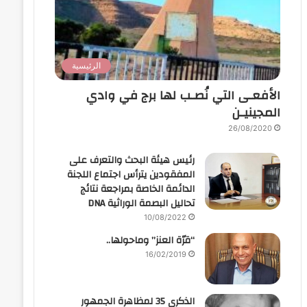
الرئيسية
الأفعـى التي نُصـب لها برج في وادي
المجينيـن
26/08/2020
رئيس هيئة البحث والتعرف على
المفقودين يترأس اجتماع اللجنة
الدائمة الخاصة بمراجعة نتائج
تحاليل البصمة الوراثية DNA
10/08/2022
“قرّة العنز” وماحولها..
16/02/2019
الذكرى 35 لمظاهرة الجمهور