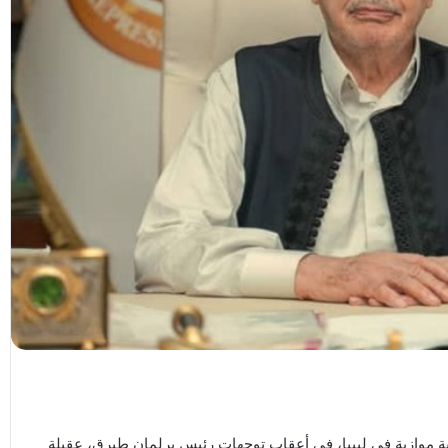
 موازية في ليبيا، في أعقاب توجهات رئيس برلمان طبرق، عقيلة