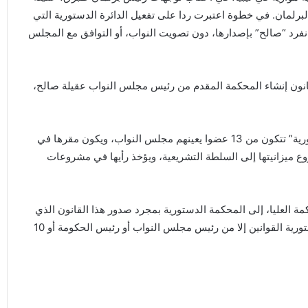
برلمان. في خطوة اعتبرت ردا على تفعيل الدائرة الدستورية التي
انفرد “صالح” بإصدارها، دون تصويت النواب، أو التوافق مع المجلس
نون إنشاء المحكمة المقدم من رئيس مجلس النواب عقيلة صالح،
ويقضي المشروع باستحداث محكمة تسمى “المحكمة الدستورية” تتكون من 13 عضوا يعينهم مجلس النواب، ويكون مقرها في
روع ميزانيتها إلى السلطة التشريعية، ويؤخذ رأيها في مشروعات
مة العليا، إلى المحكمة الدستورية بمجرد صدور هذا القانون الذي
يتضمن 53 مادة، والذي ينص على أنه لا يجوز الطعن بعدم دستورية القوانين إلا من رئيس مجلس النواب أو رئيس الحكومة أو 10