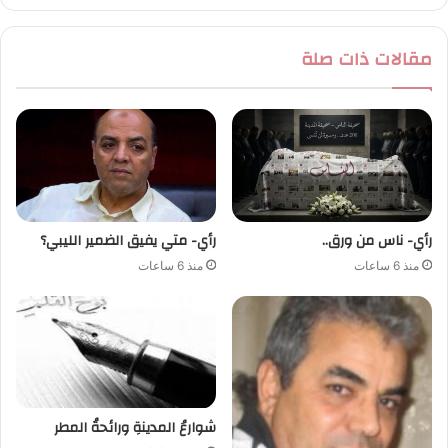
مقالات ذات صلة
رأي- ناس من ورق..
رأي- متي يفيق الضمير الليبي؟
منذ 6 ساعات
منذ 6 ساعات
شوارعُ المدينةِ ورائحةُ المطر