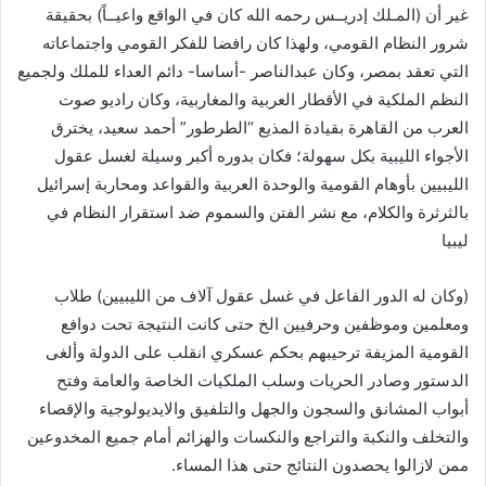
غير أن (المـلك إدريــس رحمه الله كان في الواقع واعيــاً) بحقيقة
شرور النظام القومي، ولهذا كان رافضا للفكر القومي واجتماعاته
التي تعقد بمصر، وكان عبدالناصر -أساسا- دائم العداء للملك ولجميع
النظم الملكية في الأقطار العربية والمغاربية، وكان راديو صوت
العرب من القاهرة بقيادة المذيع “الطرطور” أحمد سعيد، يخترق
الأجواء الليبية بكل سهولة؛ فكان بدوره أكبر وسيلة لغسل عقول
الليبيين بأوهام القومية والوحدة العربية والقواعد ومحاربة إسرائيل
بالثرثرة والكلام، مع نشر الفتن والسموم ضد استقرار النظام في
ليبيا
(وكان له الدور الفاعل في غسل عقول آلاف من الليبيين) طلاب
ومعلمين وموظفين وحرفيين الخ حتى كانت النتيجة تحت دوافع
القومية المزيفة ترحيبهم بحكم عسكري انقلب على الدولة وألغى
الدستور وصادر الحريات وسلب الملكيات الخاصة والعامة وفتح
أبواب المشانق والسجون والجهل والتلفيق والايديولوجية والإقصاء
والتخلف والنكبة والتراجع والنكسات والهزائم أمام جميع المخدوعين
ممن لازالوا يحصدون النتائج حتى هذا المساء.