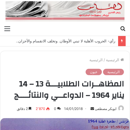
بحث
الق
عن
رأي- الحروب الأهلية لا تبني الأوطان. وتخلف الانقسام والأحزان..
الرئيسية
/
الرئيسية
الرئيسية
عيون
المظاهــرات الطلابيـــة 13 – 14
يناير 1964 – الدواعــي والنتائــــج
ابوبكر مصطفى
أ
14/01/2018
0
2٬870
2 دقائق
ر
س
ل