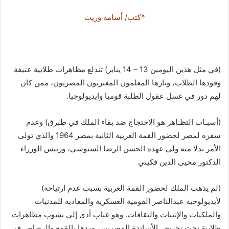
*كتب/ أسامة وريث
(في مثل هذين اليومين 13 – 14 يناير) تندلع مظاهرات طلابية عنيفة
وقودها الطلاب، ونارها المعلمون المغتربون المصريون، ممن كان
لهم دور في غسل عقول الطلبة قوميا وايديولوجيا.
(أسبـاب التظـاهر هو الاحتجاج ضد بقاء الملك في طبرق) وعدم
سفره لمصر لحضور القمة العربية الثانية بمصر 1964 والذي تولى
الأمر بدلا منه ولي عهده الحسن الرضا السنوسي، ورئيس الوزراء
الدكتور محيى الدين فكيني
(لم يذهب الملك لحضور القمة العربية بسبب عدم ارتياحه)
لأيديولوجية عبدالناصر القومية العسكرية والمعادية للمدنيات
والملكيات والإثنيات والثقافات. وهو غياب أدى إلى نشوب مظاهرات
طلابية تحت تحريض الأساتذة المصريين، وردها بالقمع والرصاص في