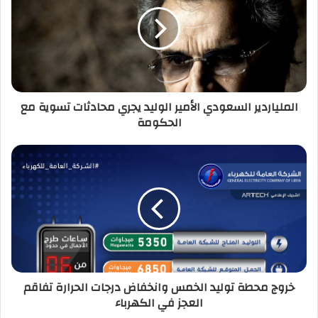
ا
ل
إ
ل
ك
ت
ر
الملياردير السعودي الأمير الوليد يجري محادثات تسوية مع
و
الحكومة
ن
ي
خروج محطة توليد الخمس وانخفاض درجات الحرارة تفاقم
العجز في الكهرباء