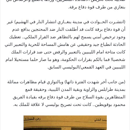
بنغازي من طرف قوة دفاع برقة.
(انتشـرت الحــوادث في مدينة بنغــازي انتشار النار في الهشيم) غير
أن قوة دفاع برقة كانت قد أطلقت النار ضد المحتجين بدافع عدم
وجود ترخيص أمني يسمح لهم بالتظاهر ضد القرار الملكي.. تعطيك
الحادثة انطباع جيد وحقيقي عن هامش المساحة للحرية والتعبير التي
كانت متاحة امام الليبيين بالتعبير والرفض حتى ضد قرارات الملك
شخصيا! فما بالكم بقرارات الحكومة، وهو ما صار حلما مستحيلا امام
الليبيين في العهد القمعي/البوليسي السابق.
(من جانب أخر شهدت الفترة ذاتها) وبالتوازي قيام مظاهرات مماثلة
بمدينة طرابلس والزاوية وبقية المدن الليبية، وحقيقة قمع
المتظاهرين بقوة السلاح من طرف قوة دفاع برقه بقيادة الفريق
محمود بوقويطين.. كانت تحت تصريح بوليسي لا علاقة للملك به.