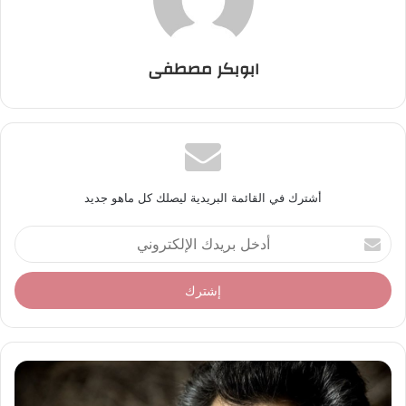
ابوبكر مصطفى
أشترك في القائمة البريدية ليصلك كل ماهو جديد
أ
د
خ
ل
ب
ر
ي
د
ك