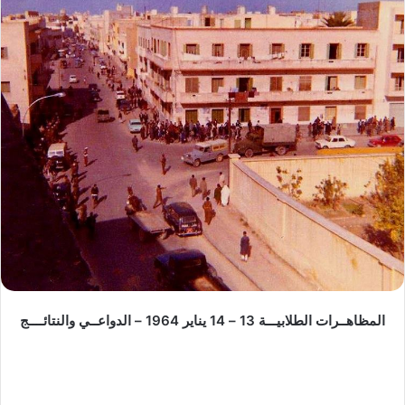
ب
ر
ي
د
ا
إ
ل
ك
ت
ر
و
ن
ي
ا
المظاهــرات الطلابيـــة 13 – 14 يناير 1964 – الدواعــي والنتائــــج