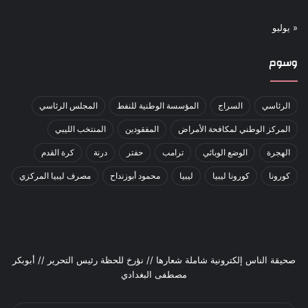
« يوليو
وسوم
الرئاسي
السراج
المؤسسة الوطنية للنفط
المجلس الرئاسي
المركز الوطني لمكافحة الأمراض
المفقودين
المنتخب الليبي
الهجرة
الوضع الوبائي
ترامب
حفتر
درنة
كرة القدم
كورونا
كورونا ليبيا
ليبيا
محمود أبوزنداح
مصرف ليبيا المركزي
صحيقة الناس إلكترونية شاملة شعارها // نؤرخ للحظة رئيس التحرير // أبوبكر
مصطفى البغدادي