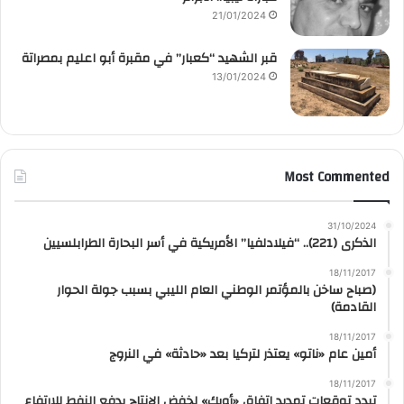
21/01/2024
قبر الشهيد “كعبار” في مقبرة أبو اعليم بمصراتة
13/01/2024
Most Commented
31/10/2024
الذكرى (221).. “فيلادلفيا” الأمريكية في أسر البحارة الطرابلسيين
18/11/2017
(صباح ساخن بالمؤتمر الوطني العام الليبي بسبب جولة الحوار
القادمة)
18/11/2017
أمين عام «ناتو» يعتذر لتركيا بعد «حادثة» في النروج
18/11/2017
تبدد توقعات تمديد اتفاق «أوبك» لخفض الإنتاج يدفع النفط للارتفاع