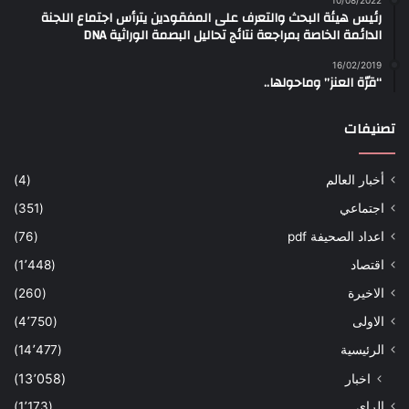
رئيس هيئة البحث والتعرف على المفقودين يترأس اجتماع اللجنة
الدائمة الخاصة بمراجعة نتائج تحاليل البصمة الوراثية DNA
16/02/2019
“قرّة العنز” وماحولها..
تصنيفات
أخبار العالم
(4)
اجتماعي
(351)
اعداد الصحيفة pdf
(76)
اقتصاد
(1٬448)
الاخيرة
(260)
الاولى
(4٬750)
الرئيسية
(14٬477)
اخبار
(13٬058)
الراي
(1٬173)