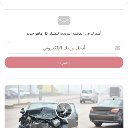
أشترك في القائمة البريدية ليصلك كل ماهو جديد
أ
د
خ
ل
ب
ر
ي
د
ك
ا
ل
إ
ل
ك