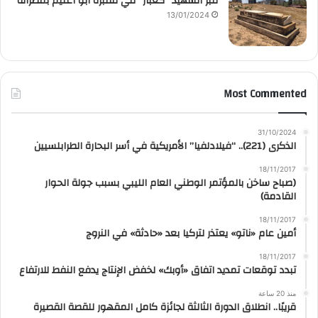
قبر الشهيد “كعبار” في مقبرة أبو اعليم بمصراتة
13/01/2024
Most Commented
31/10/2024
الذكرى (221).. “فيلادلفيا” الأمريكية في أسر البحارة الطرابلسيين
18/11/2017
(صباح ساخن بالمؤتمر الوطني العام الليبي بسبب جولة الحوار
القادمة)
18/11/2017
أمين عام «ناتو» يعتذر لتركيا بعد «حادثة» في النروج
18/11/2017
تبدد توقعات تمديد اتفاق «أوبك» لخفض الإنتاج يدفع النفط للارتفاع
منذ 20 ساعة
قريبًا.. انطلاق الدورة الثالثة لجائزة كامل المقهور للقصة القصيرة