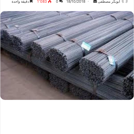
ابوبكر مصطفى
أ
18/10/2018
0
1٬083
دقيقة واحدة
ر
س
ل
ب
ر
ي
د
ا
إ
ل
ك
ت
ر
و
ن
ي
ا