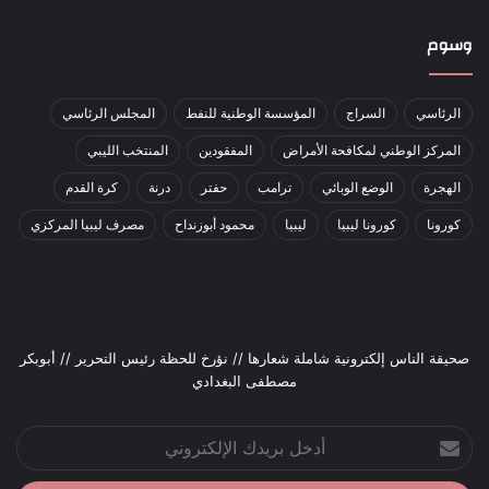
وسوم
الرئاسي
السراج
المؤسسة الوطنية للنفط
المجلس الرئاسي
المركز الوطني لمكافحة الأمراض
المفقودين
المنتخب الليبي
الهجرة
الوضع الوبائي
ترامب
حفتر
درنة
كرة القدم
كورونا
كورونا ليبيا
ليبيا
محمود أبوزنداح
مصرف ليبيا المركزي
صحيقة الناس إلكترونية شاملة شعارها // نؤرخ للحظة رئيس التحرير // أبوبكر
مصطفى البغدادي
أدخل
بريدك
الإلكتروني