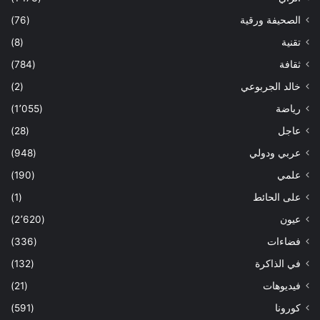
الصحيفة ورقية
(76)
تقنية
(8)
ثقافة
(784)
خالد الجربوعي
(2)
رياضة
(1٬055)
عاجل
(28)
عربي ودولي
(948)
علمي
(190)
على الحائط
(1)
عيون
(2٬620)
فضاءات
(336)
في الذاكرة
(132)
فيديوهات
(21)
كورونا
(591)