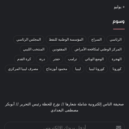
« يوليو
وسوم
الرئاسي
السراج
المؤسسة الوطنية للنفط
المجلس الرئاسي
المركز الوطني لمكافحة الأمراض
المفقودين
المنتخب الليبي
الهجرة
الوضع الوبائي
ترامب
حفتر
درنة
كرة القدم
كورونا
كورونا ليبيا
ليبيا
محمود أبوزنداح
مصرف ليبيا المركزي
صحيقة الناس إلكترونية شاملة شعارها // نؤرخ للحظة رئيس التحرير // أبوبكر
مصطفى البغدادي
أدخل