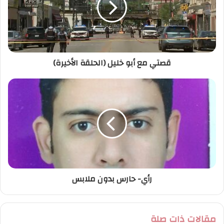
إ
ل
ك
ت
ر
قصتي مع أبو خليل (الحلقة الأخيرة)
و
ن
ي
رأي- حارس بدون ملابس
مقالات ذات صلة