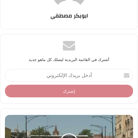
ابوبكر مصطفى
أشترك في القائمة البريدية ليصلك كل ماهو جديد
أ
د
خ
ل
ب
ر
ي
د
ك
ا
ل