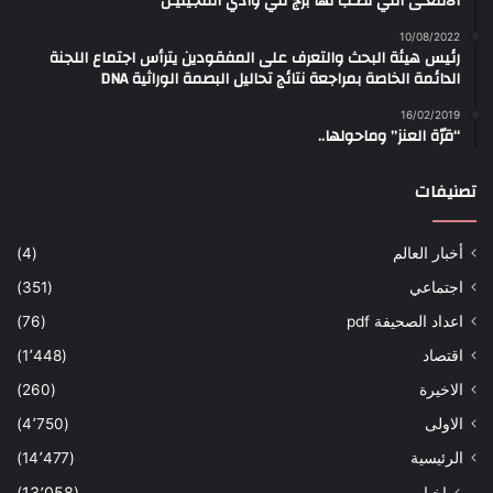
الأفعـى التي نُصـب لها برج في وادي المجينيـن
10/08/2022
رئيس هيئة البحث والتعرف على المفقودين يترأس اجتماع اللجنة
الدائمة الخاصة بمراجعة نتائج تحاليل البصمة الوراثية DNA
16/02/2019
“قرّة العنز” وماحولها..
تصنيفات
أخبار العالم
(4)
اجتماعي
(351)
اعداد الصحيفة pdf
(76)
اقتصاد
(1٬448)
الاخيرة
(260)
الاولى
(4٬750)
الرئيسية
(14٬477)
اخبار
(13٬058)