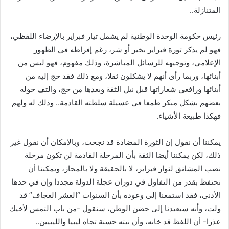
المتنازلة..
رئيس حكومة الوحدة الوطنية لم يشمل تيار فبراير بالإرضاء اللفظي،
فهو لم يذكر ثورة فبراير بخير أو شر، رغم إفراطه في الظهور
الإعلامي، وتوجيهه للرسائل المباشرة، وذلك مفهوم، فهو ليس من
أبنائها، وربما رأى أنهم لا يشكلون ثقلا، ومع ذلك فقد حج إليه من
أبنائها ورافعي شعاراتها قبل نيل الثقة وبعدها من حج، والتف حوله
بعضهم بشكل مبكر طمعا في عسيلة سلطته القادمة.. وذلك له ولهم
فهكذا طبيعة الأشياء.
يمكننا أن نقول إن الثورة المضادة قد نجحت، وبالإمكان أن نقول غير
ذلك، لكن يمكننا أيضا الثقة بأن المرحلة القادمة لن تكون مرحلة
نصب المشانق لثوار فبراير، لا بالحقيقة ولا بالمجاز، ويمكننا أن
نحتفظ بقدر من التفاؤل في دوران عجلة الدولة مجددا وإن في حدها
الأدنى، فقد استمعنا إلى وعوده بأن السنوات “العشر العجاف” قد
ولت، وأنه سيعيدنا إلى حضن الوطن، سنقول -من باب التمس لأخيك
عذرا- أن اللفظ قد خانه، وأن نيته حسنة تجاه ليبيا والليبيين..