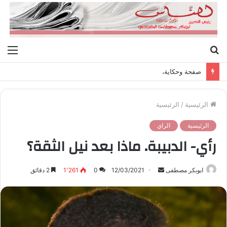
بحث
الق
عن
صفحة وحكاية،
الرئيسية
/
الرئيسية
الرئيسية
الراي
رأي- الدبيبة. ماذا بعد نيل الثقة؟
ابوبكر مصطفى
أ
12/03/2021
0
1٬261
2 دقائق
ر
س
ل
ب