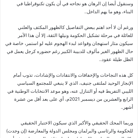
وسنقول أيضا إن الرهان هو نجاحه في أن يكون تكنوقراطيا في
البناء، وهو ما يهم الداخل..
ورغم أن لا أحد اهتم ببعض التفاصيل كالظهور المكثف والعلني
للعائلة في مرحلة تشكيل الحكومة ونيلها الثقة، إلا أن هذا الأمر
سيكون مثار استهجان وقواعد لبدء الهجوم عليه لو استمر، خاصة في
حال الظهور الغير مألوف للدبيبة الكبير رغم حضوره كرجل يعمل في
الظل طيلة عقود..
كل هذه النجاحات والإخفاقات والانتقادات والإشادات، تذوب أمام
الإنجاز الوحيد لملتقى جنيف، الذي لا ينبغي للمجتمع السياسي
الليبي التفريط فيه أو التنازل عنه، وهو موعد الانتخابات الوطنية في
الرابع والعشرين من ديسمبر 2021م، أي على بعد أقل من عشرة
أشهر..
وربما المحك الحقيقي والأكبر الذي سيكون الاختبار الحقيقي
للحكومة والرئاسي والبرلمان ومجلس الدولة والمعارضة (إن وجدت)