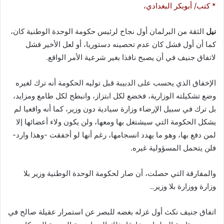
* كتب/ أبوبكر البغدادي،
نيل
الثقة من البرلمان أول نجاح لرئيس حكومة الوحدة الوطنية كان،
كما أن أول فشل كان عدم تحصينه دستوريا، أو لعل الأخير فشل
لاتفاق جنيف في أن يصبح نافذا بغير شرعية الأمر الواقع.
الإخفاق الذي يحسب على الدبيبة قبل توليه الحكومة أنه ترك لغيره
وضع تشكيلته الوزارية، فخضع لكل ابتزاز، وانبطح لكل طامع ومزايد،
بل ترك في سبيل الإرضاء وزارة سيادية دون وزير، كما أنه واقعيا لم
يشكل الحكومة التي سيشتغل بها ومعها، ولن يكون ولاء أعضائها إلا
لمن دفع بها، وهو ما يهدد انسجامها، رغم أنها لو أخفقت -وهذا وارد-
فلن يتحمل المسؤولية غيره.
والمفارقة التي حصلت، أن صار لحكومة الوحدة الوطنية وزير بلا
وزارة ووزارة بلا وزير..
اتفاق جنيف نكث أول غزله بغضه للبصر عن استمرار عقيلة صالح في