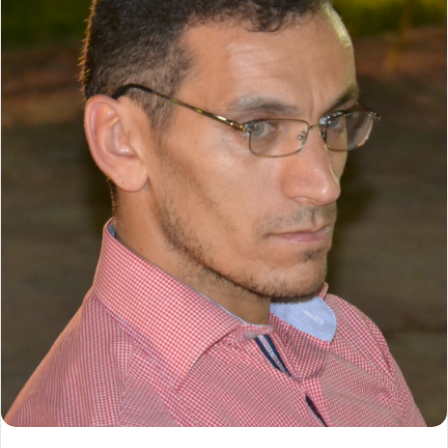
ر
ي
د
ا
إ
ل
ك
ت
ر
و
ن
ي
ا