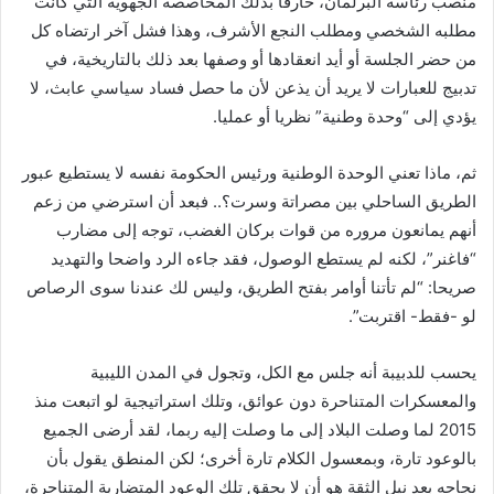
منصب رئاسة البرلمان، خارقا بذلك المحاصصة الجهوية التي كانت
مطلبه الشخصي ومطلب النجع الأشرف، وهذا فشل آخر ارتضاه كل
من حضر الجلسة أو أيد انعقادها أو وصفها بعد ذلك بالتاريخية، في
تدبيج للعبارات لا يريد أن يذعن لأن ما حصل فساد سياسي عابث، لا
يؤدي إلى “وحدة وطنية” نظريا أو عمليا.
ثم، ماذا تعني الوحدة الوطنية ورئيس الحكومة نفسه لا يستطيع عبور
الطريق الساحلي بين مصراتة وسرت؟.. فبعد أن استرضي من زعم
أنهم يمانعون مروره من قوات بركان الغضب، توجه إلى مضارب
“فاغنر”، لكنه لم يستطع الوصول، فقد جاءه الرد واضحا والتهديد
صريحا: “لم تأتنا أوامر بفتح الطريق، وليس لك عندنا سوى الرصاص
لو -فقط- اقتربت”.
يحسب للدبيبة أنه جلس مع الكل، وتجول في المدن الليبية
والمعسكرات المتناحرة دون عوائق، وتلك استراتيجية لو اتبعت منذ
2015 لما وصلت البلاد إلى ما وصلت إليه ربما، لقد أرضى الجميع
بالوعود تارة، وبمعسول الكلام تارة أخرى؛ لكن المنطق يقول بأن
نجاحه بعد نيل الثقة هو أن لا يحقق تلك الوعود المتضاربة المتناحرة،