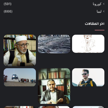
كورونا
(591)
ليبيا
(666)
اخر المقالات