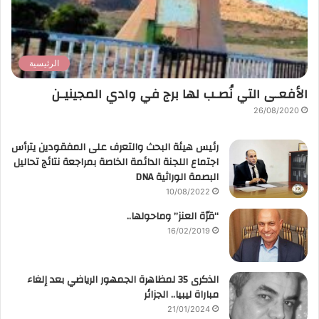
الرئيسية
الأفعـى التي نُصـب لها برج في وادي المجينيـن
26/08/2020
رئيس هيئة البحث والتعرف على المفقودين يترأس
اجتماع اللجنة الدائمة الخاصة بمراجعة نتائج تحاليل
البصمة الوراثية DNA
10/08/2022
“قرّة العنز” وماحولها..
16/02/2019
الذكرى 35 لمظاهرة الجمهور الرياضي بعد إلغاء
مباراة ليبيا.. الجزائر
21/01/2024