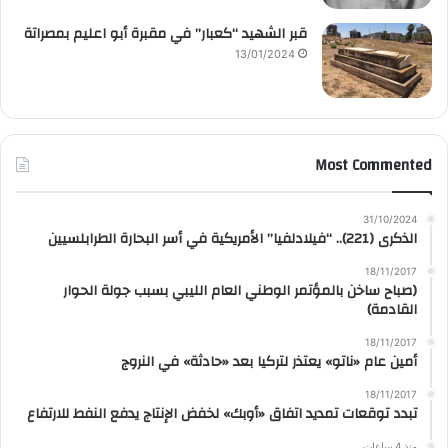
قبر الشهيد “كعبار” في مقبرة أبو اعليم بمصراتة
13/01/2024
Most Commented
31/10/2024
الذكرى (221).. “فيلادلفيا” الأمريكية في أسر البحارة الطرابلسيين
18/11/2017
(صباح ساخن بالمؤتمر الوطني العام الليبي بسبب جولة الحوار
القادمة)
18/11/2017
أمين عام «ناتو» يعتذر لتركيا بعد «حادثة» في النروج
18/11/2017
تبدد توقعات تمديد اتفاق «أوبك» لخفض الإنتاج يدفع النفط للارتفاع
منذ 4 ساعات