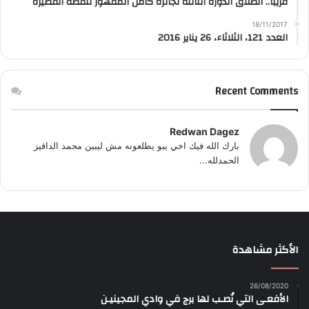
قريبًا.. انطلاق الدورة الثالثة لجائزة كامل المقهور للقصة القصيرة
18/11/2017
العدد 121، الثلاثاء، 26 يناير 2016
Recent Comments
Redwan Dagez
بارك الله فيك اخي يبو يطلعونه مش ليبين محمد الداقيز
الحمدلله...
الأكثر مشاهدة
26/08/2020
الأفعـى التي نُصـب لها برج في وادي المجينيـن