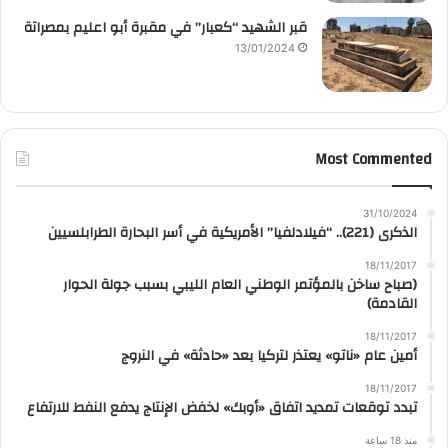
قبر الشهيد “كعبار” في مقبرة أبو اعليم بمصراتة
13/01/2024
Most Commented
31/10/2024
الذكرى (221).. “فيلادلفيا” الأمريكية في أسر البحارة الطرابلسيين
18/11/2017
(صباح ساخن بالمؤتمر الوطني العام الليبي بسبب جولة الحوار
القادمة)
18/11/2017
أمين عام «ناتو» يعتذر لتركيا بعد «حادثة» في النروج
18/11/2017
تبدد توقعات تمديد اتفاق «أوبك» لخفض الإنتاج يدفع النفط للارتفاع
منذ 18 ساعة