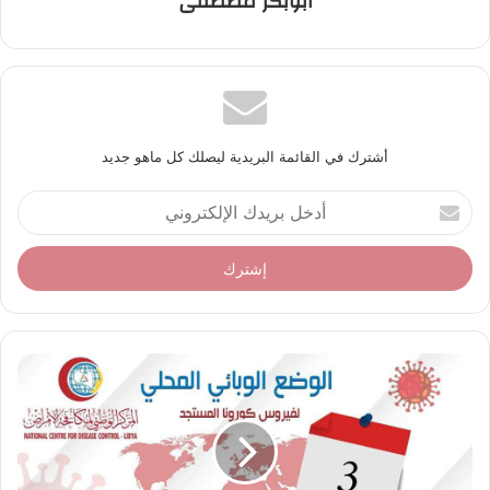
ابوبكر مصطفى
أشترك في القائمة البريدية ليصلك كل ماهو جديد
أ
د
خ
ل
ب
ر
ي
د
ك
ا
ل
إ
ل