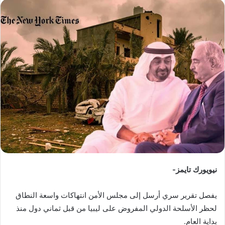
س
ل
ب
ر
ي
د
ا
إ
ل
ك
ت
ر
و
ن
نيويورك تايمز-
ي
ا
يفصل تقرير سري أرسل إلى مجلس الأمن انتهاكات واسعة النطاق
لحظر الأسلحة الدولي المفروض على ليبيا من قبل ثماني دول منذ
بداية العام.