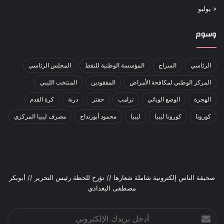
« يوليو
وسوم
الرئاسي
السراج
المؤسسة الوطنية للنفط
المجلس الرئاسي
المركز الوطني لمكافحة الأمراض
المفقودين
المنتخب الليبي
الهجرة
الوضع الوبائي
ترامب
حفتر
درنة
كرة القدم
كورونا
كورونا ليبيا
ليبيا
محمود أبوزنداح
مصرف ليبيا المركزي
صحيقة الناس إلكترونية شاملة شعارها // نؤرخ للحظة رئيس التحرير // أبوبكر
مصطفى البغدادي
أدخل
بريدك