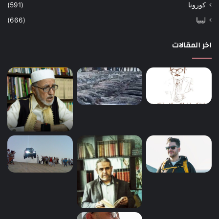
كورونا
(591)
ليبيا
(666)
اخر المقالات