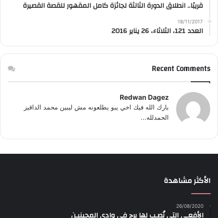
قريبًا.. انطلاق الدورة الثالثة لجائزة كامل المقهور للقصة القصيرة
18/11/2017
العدد 121، الثلاثاء، 26 يناير 2016
Recent Comments
Redwan Dagez
بارك الله فيك اخي يبو يطلعونه مش ليبين محمد الداقيز
الحمدلله...
الأكثر مشاهدة
26/08/2020
الأفعـى التي نُصـب لها برج في وادي المجينيـن