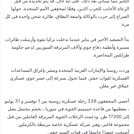
الكثير مما سيأتي بعد ذلك، على اية حال، قد يتم تحديده من قبل
الرعاة الأجانب للحرب الذين، وفقًا لمحققي الأمم المتحدة، حولوا
الصراع إلى حرب بالوكالة واسعة النطاق، طائرة شحن واحدة في كل
مرة.
بدأ التصعيد الأخير في يناير عندما تدخلت تركيا بقوة وأرسلت طائرات
مسيرة وأنظمة دفاع جوي وآلاف المرتزقة السوريين لدعم حكومة
طرابلس المحاصرة.
وردت روسيا والإمارات العربية المتحدة ومصر بإغراق المساعدات
العسكرية لقوات حفتر، فيما تحول بسرعة إلى جسر جوي عسكري
عملاق غير معلن.
أحصى المحققون 339 رحلة عسكرية روسية بين 1 نوفمبر و 31 يوليو
، معظمها من قاعدة حميميم الجوية في سوريا ، بحجم محتمل يصل
إلى 17200 طن. ودعمت الرحلات الجوية المرتزقة العاملين من قبل
مجموعة فاغنر، وهي شركة عسكرية خاصة مرتبطة بالكرملين
أصبحت عنصرًا حاسمًا في قوات السيد حفتر.