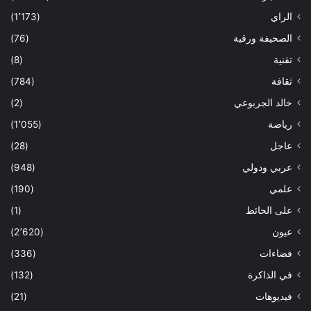
الراي
(1٬173)
الصحيفة ورقية
(76)
تقنية
(8)
ثقافة
(784)
خالد الجربوعي
(2)
رياضة
(1٬055)
عاجل
(28)
عربي ودولي
(948)
علمي
(190)
على الحائط
(1)
عيون
(2٬620)
فضاءات
(336)
في الذاكرة
(132)
فيديوهات
(21)