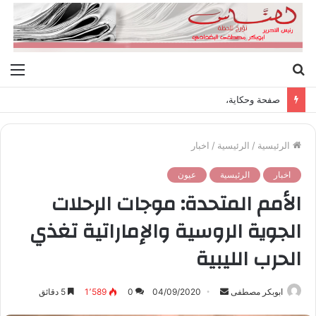
بحث
الق
عن
صفحة وحكاية،
الرئيسية
/
الرئيسية
/
اخبار
اخبار
الرئيسية
عيون
الأمم المتحدة: موجات الرحلات
الجوية الروسية والإماراتية تغذي
الحرب الليبية
ابوبكر مصطفى
أ
04/09/2020
0
1٬589
5 دقائق
ر