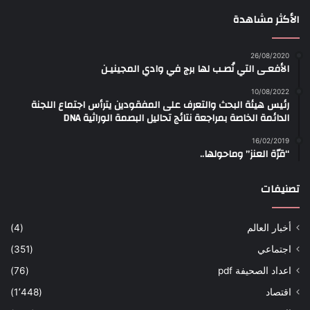
الأكثر مشاهدة
26/08/2020
الأفعـى التي نُصـب لها برج في وادي المجينيـن
10/08/2022
رئيس هيئة البحث والتعرف على المفقودين يترأس اجتماع اللجنة
الدائمة الخاصة بمراجعة نتائج تحاليل البصمة الوراثية DNA
16/02/2019
“قرّة العنز” وماحولها..
تصنيفات
أخبار العالم
(4)
اجتماعي
(351)
اعداد الصحيفة pdf
(76)
اقتصاد
(1٬448)