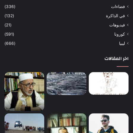
فضاءات
(336)
في الذاكرة
(132)
فيديوهات
(21)
كورونا
(591)
ليبيا
(666)
اخر المقالات