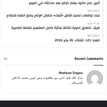
أمين عام «ناتو» يعتذر لتركيا بعد «حادثة» في النروج
18/11/2017
تبدد توقعات تمديد اتفاق «أوبك» لخفض الإنتاج يدفع النفط للارتفاع
منذ 15 ساعة
قريبًا.. انطلاق الدورة الثالثة لجائزة كامل المقهور للقصة القصيرة
18/11/2017
العدد 121، الثلاثاء، 26 يناير 2016
Recent Comments
Redwan Dagez
بارك الله فيك اخي يبو يطلعونه مش ليبين محمد الداقيز
الحمدلله...