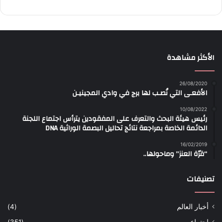
الأكثر مشاهدة
26/08/2020
الأفعـى التي نُصـب لها برج في وادي المجينيـن
10/08/2022
رئيس هيئة البحث والتعرف على المفقودين يترأس اجتماع اللجنة
الدائمة الخاصة بمراجعة نتائج تحاليل البصمة الوراثية DNA
16/02/2019
“قرّة العنز” وماحولها..
تصنيفات
أخبار العالم
(4)