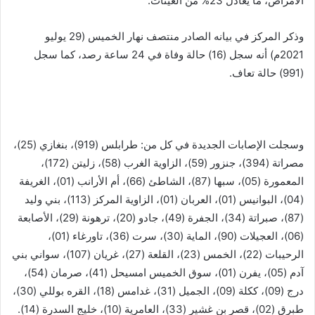
الأمراض، ما يعادل 23% من العينات.
وذكر المركز في بيانه الصادر منتصف نهار الخميس (29 يوليو
2021م) أنه سجل (16) حالة وفاة في 24 ساعة رصد، كما سجل
(991) حالة تعاف.
وسجلت الإصابات الجديدة في كل من: طرابلس (919)، بنغازي (25)،
مصراتة (394)، جنزور (59)، الزاوية الغرب (58)، زليتن (172)،
المعمورة (05)، سبها (87)، الشاطئ (66)، أم الأرانب (01)، الغريفة
(04)، البوانيس (01)، العربان (01)، الزاوية المركز (113)، بني وليد
(87)، صبراتة (34)، الجفرة (49)، جادو (20)، ترهونة (29)، الأصابعة
(06)، العجيلات (90)، الماية (30)، سرت (36)، تاورغاء (01)،
الرحيبات (22)، الخمس (23)، القلعة (27)، غريان (107)، سواني بني
آدم (05)، يفرن (01)، سوق الخميس امسيحل (41)، صرمان (54)،
درج (09)، ككلة (09)، الجميل (31)، غدامس (18)، القره بوللي (30)،
طبرق (02)، قصر بن غشير (33)، العامرية (10)، خليج السدرة (14).