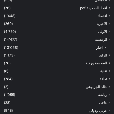
اجتماعي
(351)
اعداد الصحيفة pdf
(76)
اقتصاد
(1٬448)
الاخيرة
(260)
الاولى
(4٬750)
الرئيسية
(14٬477)
اخبار
(13٬058)
الراي
(1٬173)
الصحيفة ورقية
(76)
تقنية
(8)
ثقافة
(784)
خالد الجربوعي
(2)
رياضة
(1٬055)
عاجل
(28)
عربي ودولي
(948)