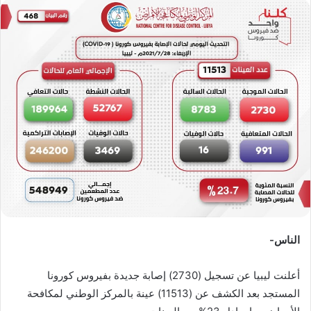
س
ل
ب
ر
ي
د
ا
إ
ل
ك
ت
ر
و
ن
الناس-
ي
ا
أعلنت ليبيا عن تسجيل (2730) إصابة جديدة بفيروس كورونا
المستجد بعد الكشف عن (11513) عينة بالمركز الوطني لمكافحة