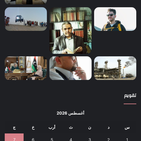
تقويم
أغسطس 2026
س
د
ن
ث
أرب
خ
ج
7
6
5
4
3
2
1