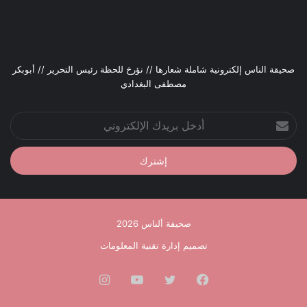
صحيقة الناس إلكترونية شاملة شعارها // نؤرخ للحظة رئيس التحرير // أبوبكر
مصطفى البغدادي
أدخل
بريدك
الإلكتروني
صحيفة ألناس 2026
تصميم إدارة تقنية المعلومات
فيسبوك
تويتر
يوتيوب
انستقرام