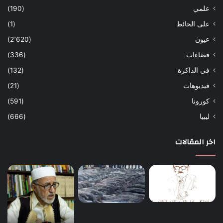
علمي
(190)
على الحائط
(1)
عيون
(2٬620)
فضاءات
(336)
في الذاكرة
(132)
فيديوهات
(21)
كورونا
(591)
ليبيا
(666)
اخر المقالات