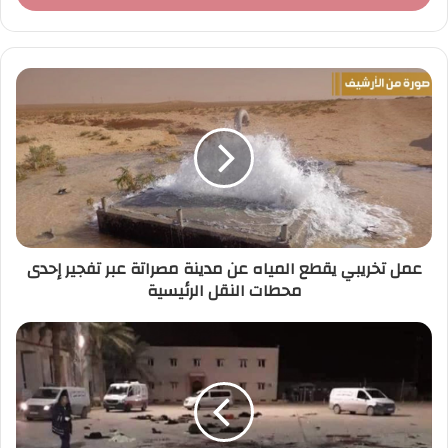
ب
ر
ي
د
ك
ا
ل
إ
ل
ك
ت
ر
عمل تخريبي يقطع المياه عن مدينة مصراتة عبر تفجير إحدى
و
محطات النقل الرئيسية
ن
ي