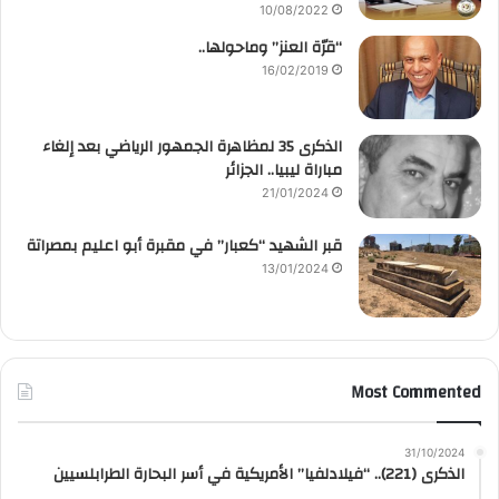
10/08/2022
“قرّة العنز” وماحولها..
16/02/2019
الذكرى 35 لمظاهرة الجمهور الرياضي بعد إلغاء
مباراة ليبيا.. الجزائر
21/01/2024
قبر الشهيد “كعبار” في مقبرة أبو اعليم بمصراتة
13/01/2024
Most Commented
31/10/2024
الذكرى (221).. “فيلادلفيا” الأمريكية في أسر البحارة الطرابلسيين