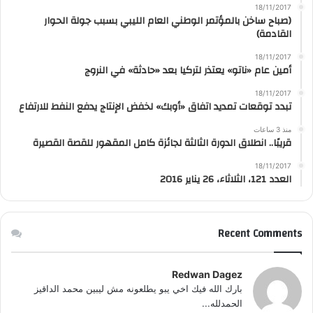
18/11/2017
(صباح ساخن بالمؤتمر الوطني العام الليبي بسبب جولة الحوار
القادمة)
18/11/2017
أمين عام «ناتو» يعتذر لتركيا بعد «حادثة» في النروج
18/11/2017
تبدد توقعات تمديد اتفاق «أوبك» لخفض الإنتاج يدفع النفط للارتفاع
منذ 3 ساعات
قريبًا.. انطلاق الدورة الثالثة لجائزة كامل المقهور للقصة القصيرة
18/11/2017
العدد 121، الثلاثاء، 26 يناير 2016
Recent Comments
Redwan Dagez
بارك الله فيك اخي يبو يطلعونه مش ليبين محمد الداقيز
الحمدلله...