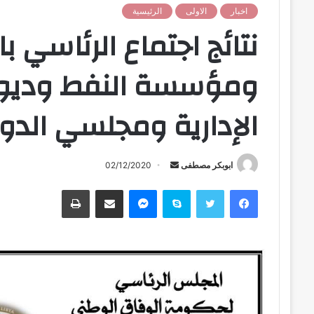
اخبار
الاولى
الرئيسية
نتائج اجتماع الرئاسي 
ومؤسسة النفط وديوان
الإدارية ومجلسي الدول
ابوبكر مصطفى
أ
02/12/2020
ر
فيسبوك
تويتر
سكايب
ماسنجر
مشاركة عبر البريد
طباعة
س
ل
ب
ر
ي
د
ا