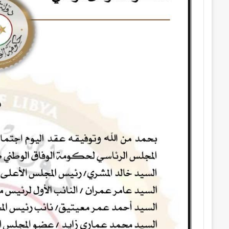
إ
ل
ك
ت
ر
و
ن
ي
ا