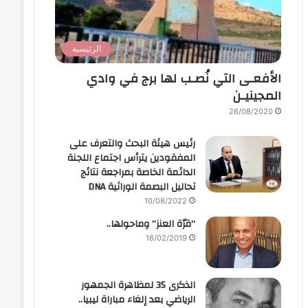
الرئيسية
الأفعـى التي نُصـب لها برج في وادي
المجينيـن
26/08/2020
رئيس هيئة البحث والتعرف على
المفقودين يترأس اجتماع اللجنة
الدائمة الخاصة بمراجعة نتائج
تحاليل البصمة الوراثية DNA
10/08/2022
“قرّة العنز” وماحولها..
16/02/2019
الذكرى 35 لمظاهرة الجمهور
الرياضي بعد إلغاء مباراة ليبيا..