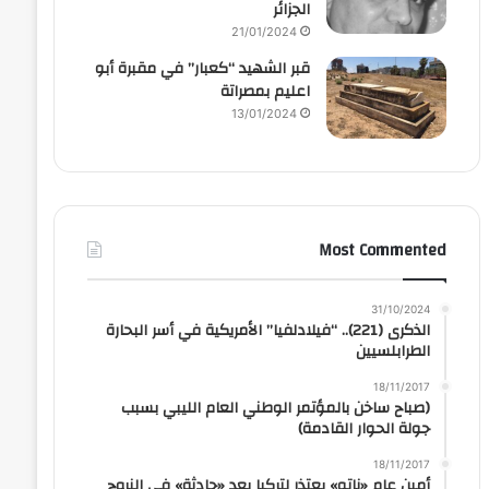
الجزائر
21/01/2024
قبر الشهيد “كعبار” في مقبرة أبو
اعليم بمصراتة
13/01/2024
Most Commented
31/10/2024
الذكرى (221).. “فيلادلفيا” الأمريكية في أسر البحارة
الطرابلسيين
18/11/2017
(صباح ساخن بالمؤتمر الوطني العام الليبي بسبب
جولة الحوار القادمة)
18/11/2017
أمين عام «ناتو» يعتذر لتركيا بعد «حادثة» في النروج