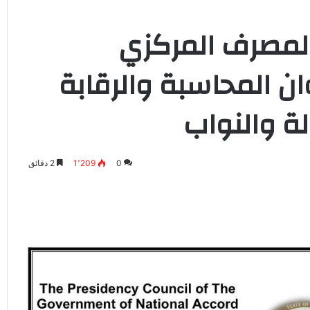
بالمصرف المركزي
 المحاسبة والرقابة
ة والنواب
0
1٬209
2 دقائق