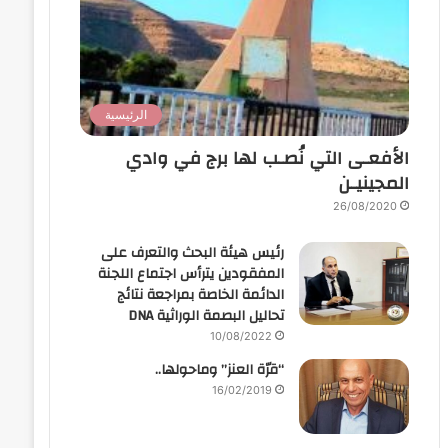
الرئيسية
الأفعـى التي نُصـب لها برج في وادي
المجينيـن
26/08/2020
رئيس هيئة البحث والتعرف على
المفقودين يترأس اجتماع اللجنة
الدائمة الخاصة بمراجعة نتائج
تحاليل البصمة الوراثية DNA
10/08/2022
“قرّة العنز” وماحولها..
16/02/2019