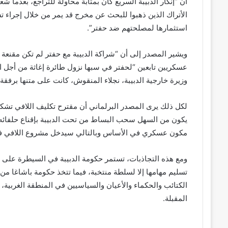
أن “إنكار الدبيبة السريع كان بمثابة محاولة للتراجع، بعدما 
الأتراك الذين ذهبوا للبحث عن مخرج قد يمر من خلال إجراء ت
استثمارها لمصلحتهم ضد حفتر”.
ويشير المصدر إلى أن “شراكة الدبيبة مع حفتر لم تكن مقنع
عسكريين تابعين “لحفتر في سبها نزول طائرة إغاثة من أجل 
وزيرة خارجية الدبيبة، نجلاء المنقوش، كانت على متنها برف
لكل ذلك يرى المصدر البرلماني أن مقترح تكليف اللافي تشكيل
يكون من السهل سحب البساط من تحت الدبيبة بإقناع حلفائه
مكون عسكري في الأساس وبالتالي سيدخل مشروع اللافي في 
ومع هذه التجاذبات، تستمر حكومة الدبيبة في السيطرة على 
تسليم مهامها إلا لسلطة منتخبة، فيما تتخذ حكومة باشاغا من 
الكتائب والحكماء والأعيان والسياسيين في المنطقة الغربية، بع
المقبلة.