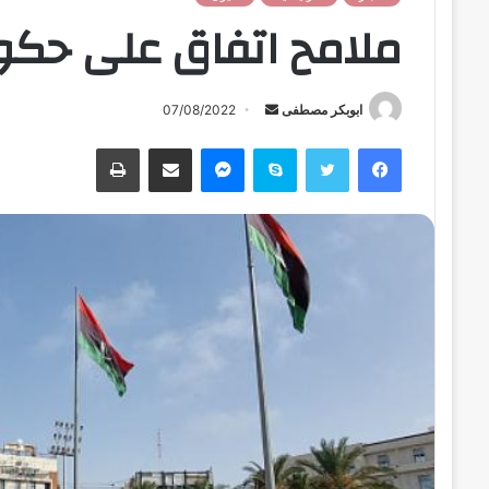
ملامح اتفاق على حكوم
ابوبكر مصطفى
أ
07/08/2022
ر
فيسبوك
تويتر
سكايب
ماسنجر
مشاركة عبر البريد
طباعة
س
ل
ب
ر
ي
د
ا
إ
ل
ك
ت
ر
و