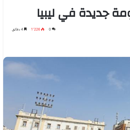
ة جديدة في ليبيا
0
1٬226
4 دقائق