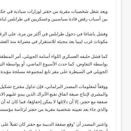
ويعد شغل شخصيات مقربة من حفتر لوزارات سيادية في حكومة 
بين أسباب رفض قادة سياسيين وعسكريين في طرابلس لباشا
وفشل باشاغا في دخول طرابلس في أكثر من مرة، على الرغم 
مكونات غرب ليبيا بعد مجيئه للاستقرار في مصراتة منذ العش
كما فشل حليفه العسكري اللواء أسامة الجويلي، آمر المنطق
بواسطة التفاوض، كما حدث الأسبوع الماضي، أو بواسطة ال
الجويلي في السيطرة على مقر تابع لمجموعة مسلحة مؤيدة ل
ووفقاً لمعلومات المصدر البرلماني، فإن تداول مقترح تشكيل
والمشري لإنتاج صيغة اتفاق تقنع الأتراك الذين يبدو عليهم الان
صفقة مع حفتر، إلا أن دلائلها لا يمكن إخفاؤها، فما كان له أ
والذي جاء بعد تعيينه شخصية مقربة من حفتر لرئاسة مؤسسة 
واعتبر المصدر أن “وقع صفقة الدبيبة مع حفتر كان ثقيلاً على