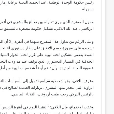
رئيس حكومة الوحدة الوطنية، عبد الحميد الدبيبة برعاية إمارا
بسهولة.
وحول المقترح الذي جرى تداوله بين صالح والمشري في أنق
الرئاسي، عبد الله اللافي، تشكيل حكومة مصغرة بالتنسيق بي
وعلى الرغم من تداول هذا المقترح بينهما في أنقرة، إلا أن ا
تشديده على ضرورة حسم الاتفاق على إطار دستوري للانتخاب
الصدد يقضي بتشكيل لجنة ليبية على غرار لجنة الحوار السيا
الخلافية في المسار الدستوري الذي توقف عند مداولات اللجنة
عضوية اللجنة الجديدة، وأن تضم أيضاً شخصيات ليبية من أط
وعرف اللافي، وهو شخصية سياسية تميل إلى السياسات الترك
الزاوية التي ينحدر منها المشري، بزياراته العديدة لصالح في
بالرئيس التركي رجب طيب أردوغان، الثلاثاء الماضي.
وعقب الاجتماع، قال اللافي: “التقينا اليوم في أنقرة الرئ
تناولنا التطورات السياسية، واتفقت وجهات النظر على الحفاظ