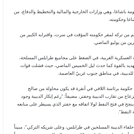
باشاغا، وهي وزارات الخارجية والمالية والتخطيط والدفاع، من
غا وحكومته.
من تركه لمقر حكومته المؤقت في سرت، واقترابه الكبير من
رين من يوليو الماضي.
ة العسكرية الغربية، في الضغط على مجاميع طرابلس المسلحة،
تهديد بالقوة كما حدث ليل الخميس الماضي، حيث فشلت قوات
لدبيبة، في مناطق جنوب غربيّ العاصمة.
 حكومة برئاسة اللافي في أنقرة قد يكون محاولة من صالح
زعاج من تقارب الدبيبة وحفتر، مضيفاً: “رغم إنكار الدبيبة وجود
ن ينجح في فتح النفط لولا اتفاقه مع حفتر الذي يسيطر على منابعه
النفط”.
 حلفاء الدبيبة المسلحين في طرابلس، وعلى شريكه التركي”، مبيناً