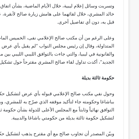
وتسربت وسائل إعلام ليبية، خلال الأيام الماضية، بشأن اتف
خالد المشري، خلال لقائهما على هامش زيارة صالح لأنقرة، ع
قبل به، دون أي تفاصيل أخرى.
وعلى الرغم من أن مكتب صالح الإعلامي نفى، الخميس الماضي،
المتداولة، وقال إن رئيس مجلس النواب “لم يقبل بأي عرض 
والقانونية في ليبيا، والتي جاءت بالتوافق الليبي الليبي بين م
الجديد”، أكدت تداول لقاء صالح المشري مقترحاً حول تشكيل 
حكومة ثالثة بديلة
وحول نفي مكتب صالح الإعلامي قبوله بأي عرض لتشكيل حكوم
بباشاغا وحكومته جاء لتأكيد موقفه الذي صرّح به للمشري، وهو
التوافق نهائياً وثابتاً مع المجلس الأعلى للدولة بشأن حكومة
لتشكيل حكومة ثالثة بديلة من حكومتي باشاغا والدبيبة.
وبيّن المصدر أن تجاوب صالح مع أي مقترح يذهب لتشكيل حكو