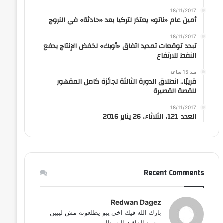
18/11/2017
أمين عام «ناتو» يعتذر لتركيا بعد «حادثة» في النروج
18/11/2017
تبدد توقعات تمديد اتفاق «أوبك» لخفض الإنتاج يدفع
النفط للارتفاع
منذ 15 ساعة
قريبًا.. انطلاق الدورة الثالثة لجائزة كامل المقهور
للقصة القصيرة
18/11/2017
العدد 121، الثلاثاء، 26 يناير 2016
Recent Comments
Redwan Dagez
بارك الله فيك اخي يبو يطلعونه مش ليبين
محمد الداقيز الحمدلله...