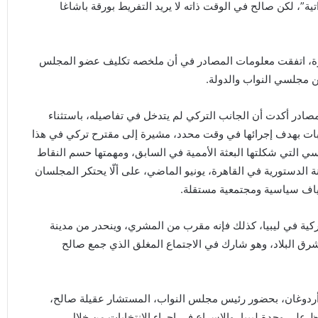
تية”، لكن صالح في الوقت ذاته لا يريد التفريط بورقة باشاغا
رة، اتفقت معلومات المصادر في أن ملخصه تكليف عضو المجلس
ن مجلسي النواب والدولة.
لمصادر أكدت أن الجانب التركي لم يتدخل في تفاصيله، باستثناء
ات بهدف إجرائها في وقت محدد، مشيرة إلى مقترح تركي في هذا
سي التي شكلتها البعثة الأممية في السابق، ومهمتها حسم النقاط
 الدستورية في القاهرة، يونيو الماضي، على ألّا يحتكر المجلسان
ياف سياسية ومجتمعية مستقلة.
ية في ليبيا، كذلك فإنه مقرب من المشري، وينحدر من مدينة
 شرق البلاد، وهو شارك في الاجتماع المغلق الذي جمع صالح
يس أردوغان، بحضور رئيس مجلس النواب، المستشار عقيلة صالح،
 على وحدة ليبيا، والإسراع في إجراء الانتخابات من خلال