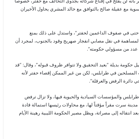
شعر بأنه لن يفلح في إقناع شركائه بجدوى التحالف مع حفتر، خصوصاً
سوية مع عقيلة صالح بالتوافق مع خالد المشري يحاول الأخيران
ة حتى في صفوف الداعمين لحفتر”، واستدل على ذلك بمنع
المساهمة في نقل مصابي انفجار صهريج وقود بالجنوب، لمجرد أن
قة عدد من مسؤولي حكومته”.
 حكومة بديلة “بعيد التحقيق ولا تتوافر ظروف قبوله”، وقال: “قد
 المسلحين في طرابلس، لكن من غير الممكن إقصاء حفتر لأنه
دائرة الرفض والعرقلة”.
طرابلس والمؤسسات السيادية والحيوية فيها، ولا تزال ترفض
مدينة سرت مقراً مؤقتاً لها، مع محاولات رئيسها استمالة قادة
د انتقاله إلى مصراتة، ويظل مصير الحكومة الليبية رهينة الأيام