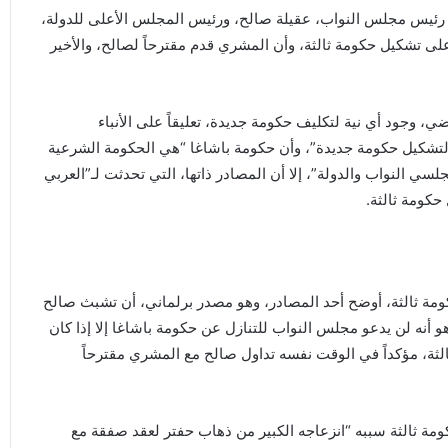
اق رئيس مجلس النواب، عقيلة صالح، ورئيس المجلس الأعلى للدولة،
لى تشكيل حكومة ثالثة، وأن المشري قدم مقترحاً لصالح، والأخير
 وجود أي نية لتكليف حكومة جديدة، تعليقاً على الأنباء
لتشكيل حكومة جديدة”، وأن حكومة باشاغا “هي الحكومة الشرعية
جلسي النواب والدولة”، إلا أن المصادر ذاتها، التي تحدثت لـ”العربي
حكومة ثالثة.
ة ثالثة، أوضح أحد المصادر، وهو مصدر برلماني، أن تشبث صالح
 أنه لن يدعو مجلس النواب للتنازل عن حكومة باشاغا إلا إذا كان
 ثالثة، مؤكداً في الوقت نفسه تداول صالح مع المشري مقترحاً
مة ثالثة سببه “انزعاجه الكبير من ذهاب حفتر لعقد صفقة مع