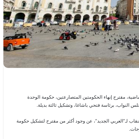
ية، مقترح إنهاء الحكومتين المتصارعتين، حكومة الوحدة
لس النواب، برئاسة فتحي باشاغا، وتشكيل ثالثة بديلة.
ادر ليبية متطابقة الأحد (07 أغسطس 2022م) النقاب لـ”العربي الجديد”، عن وجود أكثر من مقترح لتشكيل حكومة
حات.