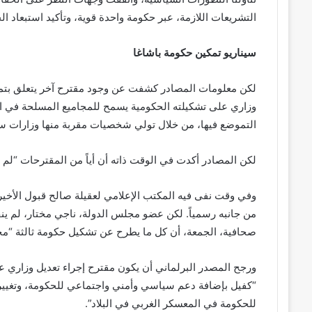
التشريعات اللازمة، عبر حكومة واحدة قوية، وتأكيد استبعاد
سيناريو تمكين حكومة باشاغا
لكن معلومات المصادر كشفت عن وجود مقترح آخر يتعلق بتمك
وزاري على تشكيلته الحكومية يسمح للمجاميع المسلحة في ال
التموضع فيها، من خلال تولي شخصيات مقربة منها وزارات سي
لكن المصادر أكدت في الوقت ذاته أن أياً من المقترحات “لم يُحس
وفي وقت نفى فيه المكتب الإعلامي لعقيلة صالح قبول الأخير
من جانبه رسمياً. لكن عضو مجلس الدولة، ناجي مختار، لم ينف
صحافية، الجمعة، أن كل ما يطرح عن تشكيل حكومة ثالثة “مج
ورجح المصدر البرلماني أن يكون مقترح إجراء تعديل وزاري ع
“كفيل بإضافة دعم سياسي وأمني واجتماعي للحكومة، وتغيير ف
للحكومة في المعسكر الغربي في البلاد”.