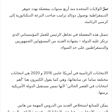
تمرّ
الولايات المتحدة منذ أربع سنوات بمعضلة تهدد جوهر
الديمقراطية بوصول دونالد ترامب صاحب النزعة الديكتاتورية إلى
كرسي الرئاسة.
تتمثل هذه المعضلة في تجاهل الرئيس للعمل المؤسساتي الذي
ترتكز عليه الدولة – بشهادة العديد من المسؤولين الجمهوريين
والديمقراطيين على حد السواء.
الانتخابات الرئاسية في أمريكا عامي 2016 و 2020 هي انتخابات
مختلفة تماما عن سابقاتها، وهي كما يقول الكثيرون هنا “أهم
انتخابات في العصر الحالي” لأنها تمس مستقبل الدولة الأمريكية
برمتها.
يمكن للمتابع استخلاص العديد من الدروس المهمة من هاتين
الدورتين الانتخابيتين. هنا بعض النقاط التي قد تفيد الناخب المصراتي