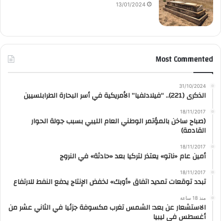
13/01/2024
Most Commented
31/10/2024
الذكرى (221).. “فيلادلفيا” الأمريكية في أسر البحارة الطرابلسيين
18/11/2017
(صباح ساخن بالمؤتمر الوطني العام الليبي بسبب جولة الحوار
القادمة)
18/11/2017
أمين عام «ناتو» يعتذر لتركيا بعد «حادثة» في النروج
18/11/2017
تبدد توقعات تمديد اتفاق «أوبك» لخفض الإنتاج يدفع النفط للارتفاع
منذ 18 ساعة
الاستشعار عن بعد: الشمس تغرب مكسوفة جزئيا في الثاني عشر من
أغسطس في ليبيا