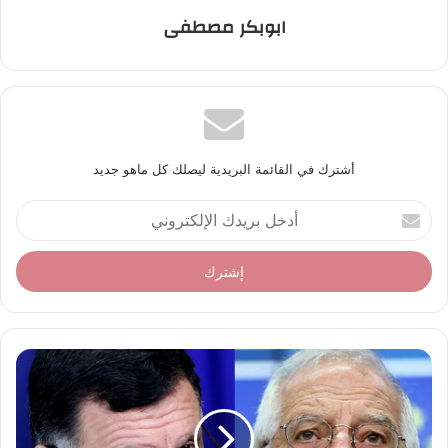
ابوبكر مصطفى
أشترك في القائمة البريدية ليصلك كل ماهو جديد
أ
د
خ
ل
ب
ر
ي
د
ك
ا
ل
إ