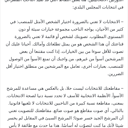
في انتخابات المجلس البلدي:
– الانتخابات لا تعني بالضرورة اختيار الشخص الأمثل للمنصب: في
كثير من الأحيان، يواجه الناخب مجموعة خيارات سيئة أو دون
المستوى المطلوب. تصويتك لشخص أو قائمة لا تعني بالضرورة
قناعتك أن هذا الشخص هو من يمثل تطلعاتك وآمالك. أحيانا عليك أن
تصوت للأقل سوءا من بين الخيارات. إذا كنت مقتنعا أن بعض
المرشحين أسوأ من غيرهم، من واجبك أن تمنع الأسوأ من الوصول
للمنصب. بعبارات أخرى، تعامل مع المرشحين من منطلق اختيار أقل
الضررين.
– مقاطعتك للانتخابات ليست حلا، بل بالعكس هي مساعدة للمرشح
الأسوأ. الأنظمة الانتخابية للأسف لا تحدد نسبة دنيا لصحة الانتخابات.
بمعنى، مقاطعة نسبة كبيرة من الناخبين للانتخابات لا تلغيها قانونيا.
بالتالي، أي صوت مقاطع هو صوت ضائع. مقاطعتك للتصويت تعني
أن المرشح الجيد خسر صوتا؛ المرشح السيئ في المقابل لم يخسر
شيئا لأنك ما كنت لتصوّت له أساسًا. هذا ما حدث مع طائفة لا بأس