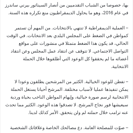
بها، خصوصا من الشباب التقدميين من أنصار السيناتور بيرني ساندرز
في عام 2016، وهو ما يحاول الديمقراطيون منع تكراره هذه السنة.
– العملية الديمقراطية لا تنتهي بالانتخابات. من المهم أن تستمر
كمواطن في الضغط على المجلس البلدي بعد الانتخابات. في الوقت
الحالي، قد يكون هذا الضغط متمثلا في منشورات على مواقع
التواصل الاجتماعي. لا تتوقف عن انتقاد عمل المجلس وعن انتقاد
أعضائه ما لم يحققوا كل الوعود التي أطلقوها خلال الحملة
الانتخابية.
– تفطن للوعود الخيالية. الكثير من المرشحين يطلقون وعودا لا
يمكن تنفيذها عمليا لأسباب مختلفة. المرشح أحيانا يستغل الحملة
الانتخابية لرسم صورة خيالية، وإيهام المواطن الناخب بحياة وردية
سيعيشها فور نجاح المرشح. لا تصدقوا هذه الوعود. الكثير مما تحدث
عنه ترامب خلال حملته لم ولن يتحقق. الأمر كذلك لدينا.
– صوّت للمصلحة العامة. دع مصالحك الخاصة وعلاقاتك الشخصية