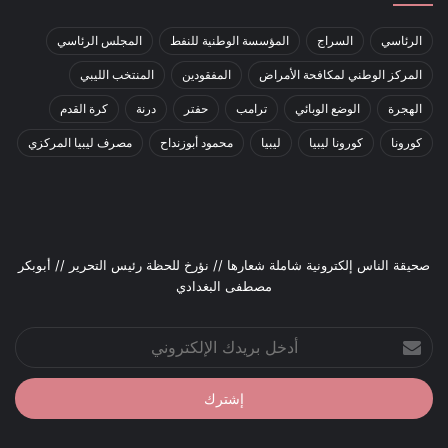
الرئاسي
السراج
المؤسسة الوطنية للنفط
المجلس الرئاسي
المركز الوطني لمكافحة الأمراض
المفقودين
المنتخب الليبي
الهجرة
الوضع الوبائي
ترامب
حفتر
درنة
كرة القدم
كورونا
كورونا ليبيا
ليبيا
محمود أبوزنداح
مصرف ليبيا المركزي
صحيقة الناس إلكترونية شاملة شعارها // نؤرخ للحظة رئيس التحرير // أبوبكر
مصطفى البغدادي
أدخل
بريدك
الإلكتروني