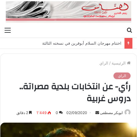
بحث
الق
عن
اختتام مهرجان السلام أبوقرين في نسخته الثالثة
الرئيسية
/
الراي
الراي
رأي- عن انتخابات بلدية مصراتة..
دروس غربية
ابوبكر مصطفى
أ
02/09/2020
0
1٬449
2 دقائق
ر
س
ل