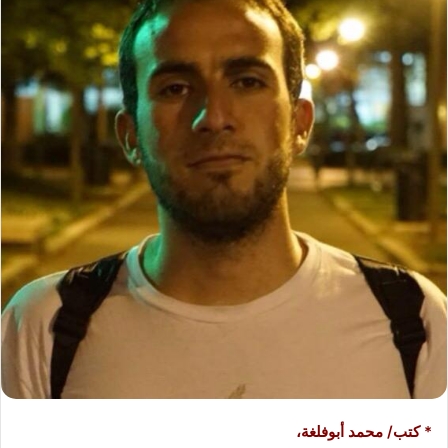
ب
ر
ي
د
ا
إ
ل
ك
ت
ر
و
ن
ي
ا
* كتب/ محمد أبوفلغة،