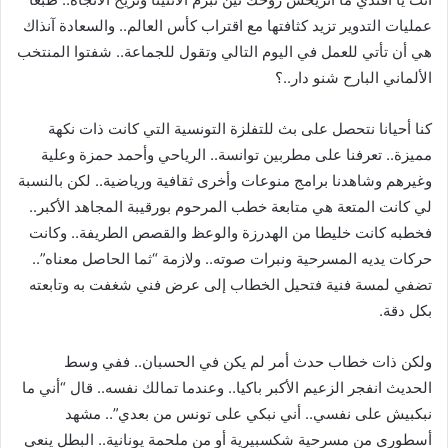
عمليات التدوير تزيد كثافتها مع اقتراب كأس العالم.. والسعادة آنذاك
هي أن تأتي للعمل في اليوم التالي وتقول للجماعة.. شفتوا المنتخب
الألماني البارح شنو دار..؟
كنا أحيانا نتحصل على بث للتفلزة التونسية التي كانت ذات نكهة
مميزة.. تعرفنا على مطربين توانسة.. الرياحي وأحمد حمزة وعلية
وغيرهم وشاهدنا برامج منوعات وأخرى ثقافية ورياضية.. لكن بالنسبة
لي كانت المتعة هي متابعة خطب المرحوم بورقيبة المجاهد الأكبر..
فخطبه كانت خليطا من الهدرزة والوعظ والقصص الطريفة.. وكانت
حركات يديه المسرحية ونبرات صوته.. ولازمة “ثما الحاصل معناه”..
تضفي لمسة فنية فتحيل الخطاب إلى عرض فني شغفت به وتابعته
بكل دقة.
ولكن ذات خطاب حدث أمر لم يكن في الحسبان.. ففي وسط
الحديث انفجر الزعيم الأكبر باكيا.. وعندما تمالك نفسه.. قال “أني ما
نبكبيش على نفسي.. أني نبكي على تونس من بعدي”.. مشهد
أسطوري من مسرحية شكسبيرية أو من ملحمة يونانية.. البطل ينعي