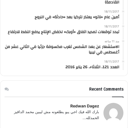
القادمة)
18/11/2017
أمين عام «ناتو» يعتذر لتركيا بعد «حادثة» في النروج
18/11/2017
تبدد توقعات تمديد اتفاق «أوبك» لخفض الإنتاج يدفع النفط للارتفاع
منذ 11 ساعة
الاستشعار عن بعد: الشمس تغرب مكسوفة جزئيا في الثاني عشر من
أغسطس في ليبيا
18/11/2017
العدد 121، الثلاثاء، 26 يناير 2016
Recent Comments
Redwan Dagez
بارك الله فيك اخي يبو يطلعونه مش ليبين محمد الداقيز
الحمدلله...