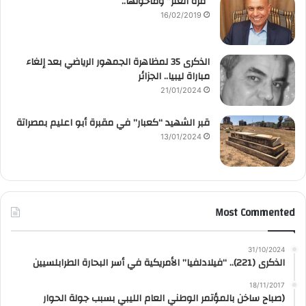
“قرّة العنز” وماحولها..
16/02/2019
الذكرى 35 لمظاهرة الجمهور الرياضي بعد إلغاء
مباراة ليبيا.. الجزائر
21/01/2024
قبر الشهيد “كعبار” في مقبرة أبو اعليم بمصراتة
13/01/2024
Most Commented
31/10/2024
الذكرى (221).. “فيلادلفيا” الأمريكية في أسر البحارة الطرابلسيين
18/11/2017
(صباح ساخن بالمؤتمر الوطني العام الليبي بسبب جولة الحوار