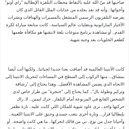
صاحبها قد منّ الله عليه بالتقاط محطات التلفزة الإيطالية “راي أونو”
وأخواتها.. وأنه قد نفذ بجلده من عذابات الملل القاتل الذي كان
يفرضه التلفزيون الرسمي المنشغل بالمسيرات والهتافات ونشرات
الأخبار الماراثونية وبتقلبات عالم السياسة.. كانت متابعة مباراة لكرة
القدم.. أو مشاهدة برنامج منوعات بلغة لانتقنها هو مكافأة طعمها
كطعم الحلويات بعد وجبة شهية.
كانت الأنتينا العالمية قد أضافت بعدا جديدا لحياتنا.. ولكنها أتت أيضا
بمشاق… منها الركوب إلى السطح في المساءات لتحريك الانتينا إلى
الاتجاه الذي يضمن المشاهدة الأفضل.. وهذا يحتاج إلى “رشاقة
وتركيز وطولة بال”.. كما يحتاج إلى “حنجرة” من طراز خاص لدى
الشخص القابع في المربوعة أمام التلفاز.. حرك ايمين.. لا. راك
حركتها واجد.. ترى عاود شوية للمكان اللي كانت عليه.. تارة نظفر
بإيطاليا قزاز… وتارة أخرى بتعب جسدي وحنق على الانتينا اللعينة..
وأحيانا جدل من نوع.. تي من قالك اتحركها.. ما هي كانت واضحة.. أو
أنت يا أفندي ما اتريحش روحك نين تبرم الانتينا وتريح الاتجاه.. طبعا