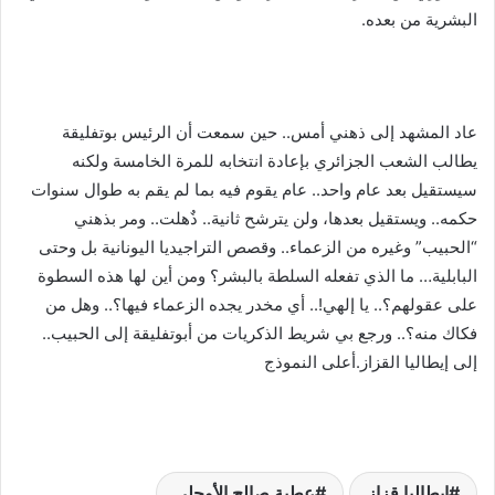
البشرية من بعده.
عاد المشهد إلى ذهني أمس.. حين سمعت أن الرئيس بوتفليقة
يطالب الشعب الجزائري بإعادة انتخابه للمرة الخامسة ولكنه
سيستقيل بعد عام واحد.. عام يقوم فيه بما لم يقم به طوال سنوات
حكمه.. ويستقيل بعدها، ولن يترشح ثانية.. ذٌهلت.. ومر بذهني
“الحبيب” وغيره من الزعماء.. وقصص التراجيديا اليونانية بل وحتى
البابلية… ما الذي تفعله السلطة بالبشر؟ ومن أين لها هذه السطوة
على عقولهم؟.. يا إلهي!.. أي مخدر يجده الزعماء فيها؟.. وهل من
فكاك منه؟.. ورجع بي شريط الذكريات من أبوتفليقة إلى الحبيب..
إلى إيطاليا القزاز.أعلى النموذج
إيطاليا قزاز
عطية صالح الأوجلي