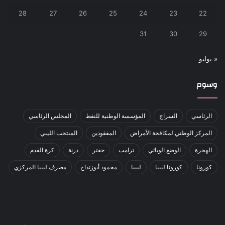
28
27
26
25
24
23
22
31
30
29
« يوليو
وسوم
الرئاسي
السراج
المؤسسة الوطنية للنفط
المجلس الرئاسي
المركز الوطني لمكافحة الأمراض
المفقودين
المنتخب الليبي
الهجرة
الوضع الوبائي
ترامب
حفتر
درنة
كرة القدم
كورونا
كورونا ليبيا
ليبيا
محمود أبوزنداح
مصرف ليبيا المركزي