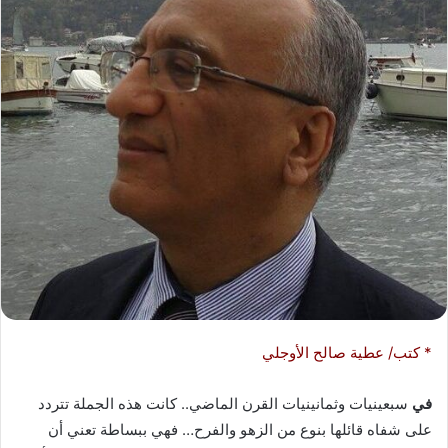
ر
ي
د
ا
إ
ل
ك
ت
ر
و
ن
ي
ا
* كتب/ عطية صالح الأوجلي
في
سبعينيات وثمانينيات القرن الماضي.. كانت هذه الجملة تتردد
على شفاه قائلها بنوع من الزهو والفرح… فهي ببساطة تعني أن