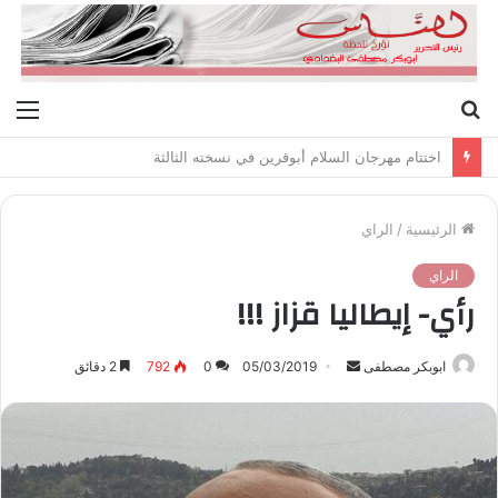
بحث
الق
عن
اختتام مهرجان السلام أبوقرين في نسخته الثالثة
الرئيسية
/
الراي
الراي
رأي- إيطاليا قزاز !!!
ابوبكر مصطفى
أ
05/03/2019
0
792
2 دقائق
ر
س
ل
ب