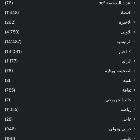
اعداد الصحيفة pdf
(76)
اقتصاد
(1٬448)
الاخيرة
(262)
الاولى
(4٬750)
الرئيسية
(14٬487)
اخبار
(13٬061)
الراي
(1٬177)
الصحيفة ورقية
(76)
تقنية
(8)
ثقافة
(785)
خالد الجربوعي
(2)
رياضة
(1٬055)
عاجل
(28)
عربي ودولي
(948)
علمي
(190)