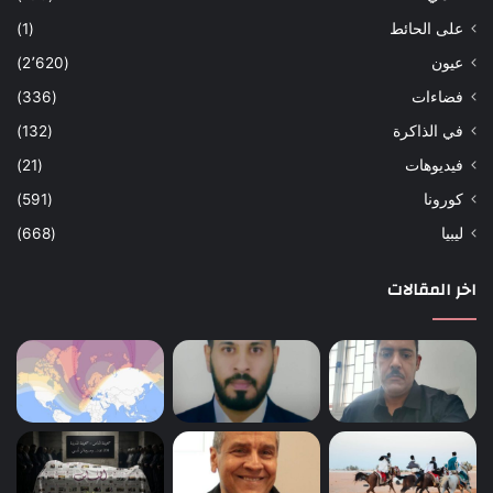
على الحائط
(1)
عيون
(2٬620)
فضاءات
(336)
في الذاكرة
(132)
فيديوهات
(21)
كورونا
(591)
ليبيا
(668)
اخر المقالات