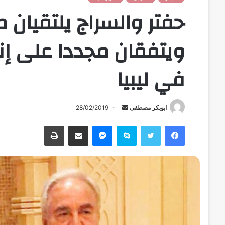
حفتر والسراج يلتقيان
ويتفقان مجددا على إنها
في ليبيا
ابوبكر مصطفى
أ
28/02/2019
ر
فيسبوك
تويتر
سكايب
ماسنجر
مشاركة عبر البريد
طباعة
س
ل
ب
ر
ي
د
ا
إ