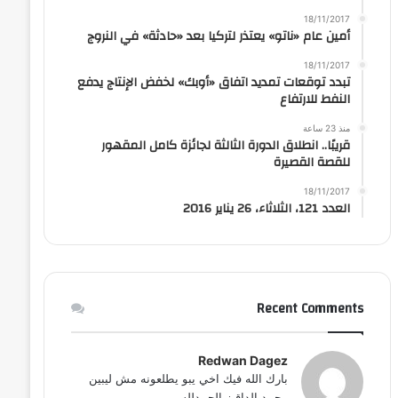
18/11/2017
أمين عام «ناتو» يعتذر لتركيا بعد «حادثة» في النروج
18/11/2017
تبدد توقعات تمديد اتفاق «أوبك» لخفض الإنتاج يدفع
النفط للارتفاع
منذ 23 ساعة
قريبًا.. انطلاق الدورة الثالثة لجائزة كامل المقهور
للقصة القصيرة
18/11/2017
العدد 121، الثلاثاء، 26 يناير 2016
Recent Comments
Redwan Dagez
بارك الله فيك اخي يبو يطلعونه مش ليبين
محمد الداقيز الحمدلله...