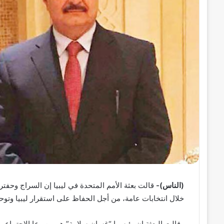
ل
ك
ت
ر
و
ن
ي
ا
(الناس)-
قالت بعثة الأمم المتحدة في ليبيا إن السراج وحفتر 
خلال انتخابات عامة، من أجل الحفاظ على استقرار ليبيا وتوح
وقالت البعثة إن رئيسها “غسان سلامة” هو من رعا الاجتماع.