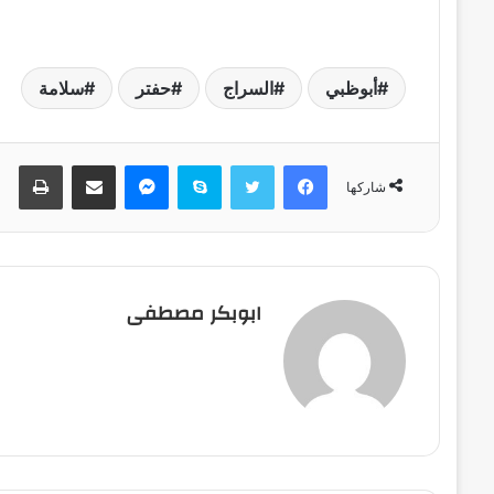
أبوظبي
السراج
حفتر
سلامة
فيسبوك
تويتر
سكايب
ماسنجر
مشاركة عبر البريد
طباعة
شاركها
ابوبكر مصطفى