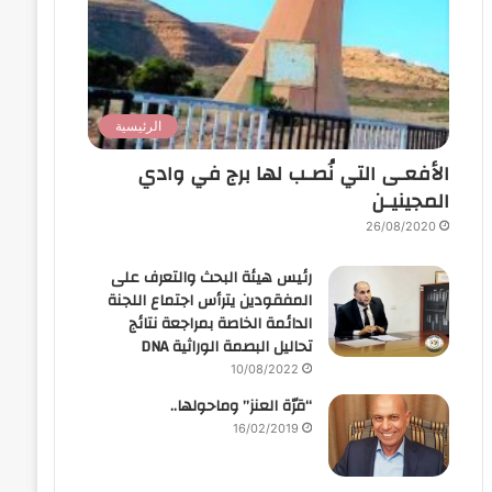
الرئيسية
الأفعـى التي نُصـب لها برج في وادي
المجينيـن
26/08/2020
رئيس هيئة البحث والتعرف على
المفقودين يترأس اجتماع اللجنة
الدائمة الخاصة بمراجعة نتائج
تحاليل البصمة الوراثية DNA
10/08/2022
“قرّة العنز” وماحولها..
16/02/2019