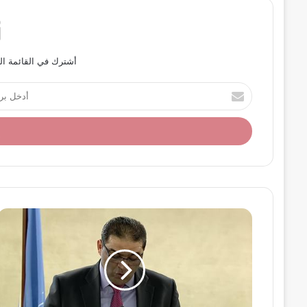
أشترك في القائمة ال
أ
د
خ
ل
ب
ر
ي
د
ك
ا
ل
إ
ل
ك
ت
ر