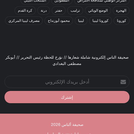
المركز الوطني لمكافحة الأمراض
المفقودين
المنتخب الليبي
الهجرة
الوضع الوبائي
ترامب
حفتر
درنة
كرة القدم
كورونا
كورونا ليبيا
ليبيا
محمود أبوزنداح
مصرف ليبيا المركزي
صحيقة الناس إلكترونية شاملة شعارها // نؤرخ للحظة رئيس التحرير // أبوبكر
مصطفى البغدادي
أدخل
بريدك
الإلكتروني
صحيفة ألناس 2026