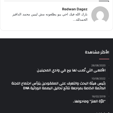
Redwan Dagez
بارك الله فيك اخي يبو يطلعونه مش ليبين محمد الداقيز
الحمدلله...
الأكثر مشاهدة
26/08/2020
الأفعـى التي نُصـب لها برج في وادي المجينيـن
10/08/2022
رئيس هيئة البحث والتعرف على المفقودين يترأس اجتماع اللجنة
الدائمة الخاصة بمراجعة نتائج تحاليل البصمة الوراثية DNA
16/02/2019
“قرّة العنز” وماحولها..