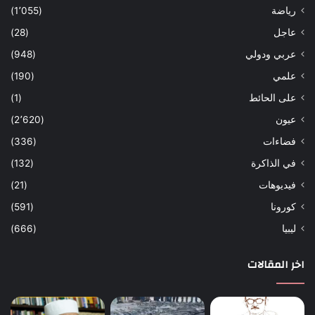
رياضة
(1٬055)
عاجل
(28)
عربي ودولي
(948)
علمي
(190)
على الحائط
(1)
عيون
(2٬620)
فضاءات
(336)
في الذاكرة
(132)
فيديوهات
(21)
كورونا
(591)
ليبيا
(666)
اخر المقالات