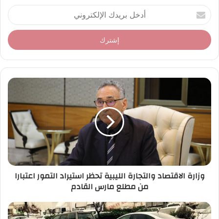
أ
د
خ
ل
ب
ر
ي
د
ك
ا
ل
إ
ل
ك
ت
ر
وزارة الاقتصاد والتجارة الليبية تحظر استيراد التمور اعتبارا
و
من مطلع مارس القادم
ن
ي