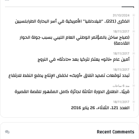
31/10/2024
الذكرى (221).. “فيلادلفيا” الأمريكية في أسر البحارة الطرابلسيين
18/11/2017
(صباح ساخن بالمؤتمر الوطني العام الليبي بسبب جولة الحوار
القادمة)
18/11/2017
أمين عام «ناتو» يعتذر لتركيا بعد «حادثة» في النروج
18/11/2017
تبدد توقعات تمديد اتفاق «أوبك» لخفض الإنتاج يدفع النفط للارتفاع
منذ 6 ساعات
قريبًا.. انطلاق الدورة الثالثة لجائزة كامل المقهور للقصة القصيرة
18/11/2017
العدد 121، الثلاثاء، 26 يناير 2016
Recent Comments