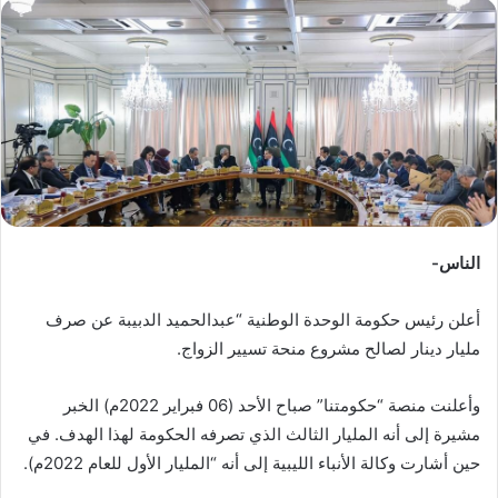
س
ل
ب
ر
ي
د
ا
إ
ل
ك
الناس-
ت
ر
أعلن رئيس حكومة الوحدة الوطنية “عبدالحميد الدبيبة عن صرف
و
مليار دينار لصالح مشروع منحة تسيير الزواج.
ن
ي
وأعلنت منصة “حكومتنا” صباح الأحد (06 فبراير 2022م) الخبر
ا
مشيرة إلى أنه المليار الثالث الذي تصرفه الحكومة لهذا الهدف. في
حين أشارت وكالة الأنباء الليبية إلى أنه “المليار الأول للعام 2022م).