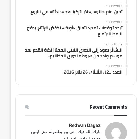
18/11/2017
أمين عام «ناتو» يعتذر لتركيا بعد «حادثة» في النروج
18/11/2017
تبدد توقعات تمديد اتفاق «أوبك» لخفض الإنتاج يدفع
النفط للارتفاع
منذ 18 ساعة
البشائر يعود إلى الدوري الليبي الممتاز لكرة القدم بعد
موسم واحد من هبوطه لدوري المظاليم..
18/11/2017
العدد 121، الثلاثاء، 26 يناير 2016
Recent Comments
Redwan Dagez
بارك الله فيك اخي يبو يطلعونه مش ليبين
محمد الداقيز الحمدلله...