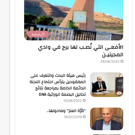
الرئيسية
الأفعـى التي نُصـب لها برج في وادي
المجينيـن
26/08/2020
رئيس هيئة البحث والتعرف على
المفقودين يترأس اجتماع اللجنة
الدائمة الخاصة بمراجعة نتائج
تحاليل البصمة الوراثية DNA
10/08/2022
“قرّة العنز” وماحولها..
16/02/2019