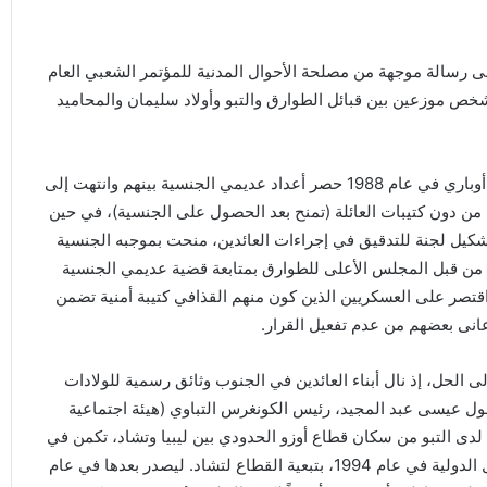
ى رسالة موجهة من مصلحة الأحوال المدنية للمؤتمر الشعبي العام
ذافي) في عام 2005، قدرت أعدادهم بـ 50 ألف شخص موزعين بين قبائل الطوارق والتبو وأولاد سليمان والمحاميد
وتبدو مشكلة العائدين من الطوارق أكثر تعقيدا، إذ تولت بلدية أوباري في عام 1988 حصر أعداد عديمي الجنسية بينهم وانتهت إلى
ليبية من دون كتيبات العائلة (تمنح بعد الحصول على الجنسية)، في حين
 اللجنة الشعبية العامة (رئاسة الوزراء) في عام 2009 تشكيل لجنة للتدقيق في إجراءات العائدين، منحت بموجبه الجنسية
نة المكلف من قبل المجلس الأعلى للطوارق بمتابعة قضية عديمي الجنسية
اقتصر على العسكريين الذين كون منهم القذافي كتيبة أمنية تضمن
انى بعضهم من عدم تفعيل القرار.
 الحل، إذ نال أبناء العائدين في الجنوب وثائق رسمية للولادات
ل عيسى عبد المجيد، رئيس الكونغرس التباوي (هيئة اجتماعية
 لدى التبو من سكان قطاع أوزو الحدودي بين ليبيا وتشاد، تكمن في
أنهم لم يتنازلوا عن أصولهم الليبية، بعدما قضت محكمة العدل الدولية في عام 1994، بتبعية القطاع لتشاد. ليصدر بعدها في عام