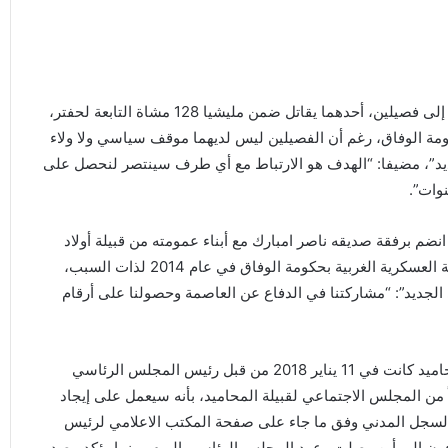
انقسم أبناء قبائل المحاميد العائدون من دولتي تشاد والنيجر، إلى فصيلين، أحدهما يقاتل ضمن مليشيا 128 مشاة التابعة لحفتر،
كومة الوفاق، رغم أن الفصيلين ليس لديهما موقف سياسي ولا ولاء
يد”، مضيفا: “الهدف هو الارتباط مع أي طرف سينتصر لنحصل على
وات”.
م برفقة صديقه ناصر امبارك مع أبناء عمومته من قبيلة أولاد
سليمان، إلى أحد الفصائل المسلحة التي تقاتل ضمن المنطقة العسكرية الغربية بحكومة الوفاق في عام 2014 لذات السبب،
ي الجديد”: “مشاركتنا في الدفاع عن العاصمة وحصولنا على أرقام
وآخر الوعود الرسمية التي تلقاها العائدون من أبناء قبيلة المحاميد كانت في 11 يناير 2018 من قبل رئيس المجلس الرئاسي
ً من المجلس الاجتماعي لقبيلة المحاميد، بأنه سيعمل على إيجاد
 السجل المدني وفق ما جاء على صفحة المكتب الاعلامي لرئيس
ون إلى أين وصلت وعود المجلس الرئاسي اليوم، بينما يؤكد مصدر