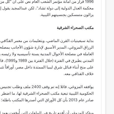
1996 قرار من أمانة مؤتمر الشعب العام نص على أن “كل من و
محكمة العدل الدولية إلى دولة تشاد”، لكن عبدالمجيد يقول 
يزالون متمسكين بجنسيتهم الليبية.
مكتب الصحراء الشرقية
بداية سبعينيات القرن الماضي، وبتعليمات من معمر القذّافي
الرزاق المزوغي، المدير الأسبق لإدارة شؤون الأجانب بمصلحة
العاملة في مصلحة الأحوال المدنية بسنة تأسيسيه ولا رئيس
المدني ب
على منح أبناء قبائل شرق ليبيا الممتدة داخل مصر، أوراقاً تث
خلاف القذافي معه.
يوافقه المزوغي، قائلا إنه تم
الحكومية الليبية تبعية مكتب الصحراء الشرقية لها، ما اضطر
صادر عام 2013 بأن كل الأوراق التي أصدرها المكتب باطلة؛ كونه لا يعد مكوناً من مكونات مصلحة الأحوال المدنية.