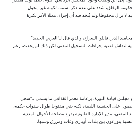
كومة الوفاق، شدد على عدم ذكر اسمه، لكونه غير مخول
 لا يزال محفوظا ولم يُتخذ فيه أي إجراء، معللا الأمر بكثرة
اميد الذين قابلوا السراج، والذي قال لـ”العربي الجديد”
دنية لنقاش قضية إجراءات التسجيل المدني لكن ذلك لم يحدث، رغم
 الجنسية في ليبيا، منذ عام 1972 بعدما فتح مجلس قيادة الثورة، بزعامة معمر القذافي ما يسمى بـ”سجل
لحصول على الجنسية الليبية، لكنه بقي مفتوحا طوال سنوات حكمه،
لمفتي، مدير الإدارة القانونية بفرع مصلحة الأحوال المدنية
جنسية يتوزعون بين بلدات أوباري وغات ومرزق وسبها.