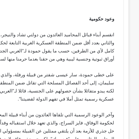
وعود حكومية
والثاني بعدد أقل ضمن المنطقة العسكرية الغربية التابعة لح
كامل لأي من الطرفين، حسب ما يقول حمودة لـ”العربي الجد
أوراق ثبوتية وجنسية ليبية وهي من حقنا بعدما حرمنا منها لسن
على خطى حمودة، سار عيسى شفتر من قبيلة ورفلة، والذي انض
لكنه يبدو متفائلا بشأن حصولهم على الجنسية، قائلا لـ”العرب
عسكرية رسمية تمثل أملا في تفهم الدولة لقضيتنا”.
لحكومة الوفاق، فايز السراج، والذي تعهد خلال استقباله وفدا
حل جذري للأزمة بعد أن يلتقي ممثلين عن القبيلة بمسؤولي
المجلس الرئاسي على “فيسبوك”، لكن حمودة ورفاقه لا يعرف