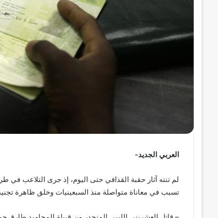
ر
و
ن
ي
ا
العربي الجديد-
لم تنته آثار حقبة القذافي حتى اليوم، إذ جرى التلاعب في 
تسبب في معاناة متواصلة منذ السبعينيات وخلق ظاهرة تجنيد
– قاتل العشريني الليبي المنحدر من قبيلة المحاميد طارق ح