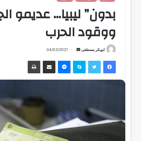
بدون” ليبيا… عديمو ال
ووقود الحرب
ابوبكر مصطفى
أ
04/03/2021
ر
فيسبوك
تويتر
سكايب
ماسنجر
مشاركة عبر البريد
طباعة
س
ل
ب
ر
ي
د
ا
إ
ل
ك
ت