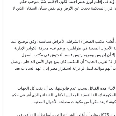
ُلد في إقليم أوزو يعتبر أجنبياً لكون الإقليم ضُمّ بموجب حكم
إن قرار المحكمة تحدث عن الأرض ولم يقضِ بشأن السكان الذين لا
، أُنشئ مكتب الصحراء الشرقيّة، لأغراض سياسية، وفق توضيح عبد
 الأحوال المدنية في طرابلس، ورغم عدم معرفة الكوادر الإدارية
ه، إلا أن إدريس بومريم رئيس قسم التفتيش في مكتب السجل
طبرق في الفترة (خلال الفترة بين 1989 و1995)، قال لـ”العربي الجديد” أن المكتب كان يتبع جهاز الأمن الداخلي، وعمل
بت أنهم مواليد ليبيا، لزعزعة استقرار مصر إبان عهد السادات بعد
 وقف 2400 ملف وطلب تجنيس لأبناء هذه القبائل بسبب عدم قانونيتها، بعد أن نفت كل الجهات
 الحكومة لإحالة القضية للمجلس الأعلى للقضاء والذي أقر في حكم
ويؤكد المزوغي أن أقدم تاريخ في الملفات التي أُوقفت يعود لعام 1975، وتابع أن أغلب الشرائح التي جلبها نظام القذافي في