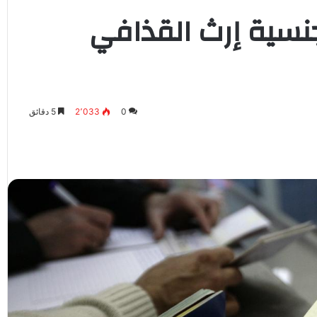
جنسية إرث القذافي
0
2٬033
5 دقائق