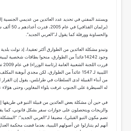
ويستند المفتي في تحديد عدد العائدين من عديمي الجنسية إل
(برلمان الق
والحساونة وورفلة كما يقول لـ”العربي الجديد”.
وجود 14242عائداً من الطوارق، منحوا بطاقات شخصية 
قررت
الليبية لـ 1547 عائداً من الطوارق، لكن مجدي أبوه
من أبناء القبيلة لدى السلطات في طرابلس، يقول إن القرار 
له السيطرة على الجنوب عرفت بلواء المغاوير، وحتى هؤلاء ع
في حين أن مشكلة بعض العائدين من قبيلة التبو في طريقها إلى
والزيجات ويتحصلون على جوازات سفر بشكل قانوني، كما يقو
تضم مكون التبو القبلي)، مضيفا لـ”العربي الجديد”: “المشكلة