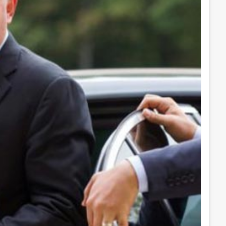
إ
ل
ك
ت
ر
و
ن
ي
ا