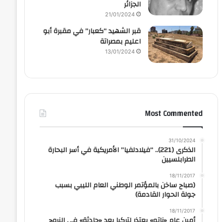
الجزائر
21/01/2024
قبر الشهيد “كعبار” في مقبرة أبو
اعليم بمصراتة
13/01/2024
Most Commented
31/10/2024
الذكرى (221).. “فيلادلفيا” الأمريكية في أسر البحارة
الطرابلسيين
18/11/2017
(صباح ساخن بالمؤتمر الوطني العام الليبي بسبب
جولة الحوار القادمة)
18/11/2017
أمين عام «ناتو» يعتذر لتركيا بعد «حادثة» في النروج