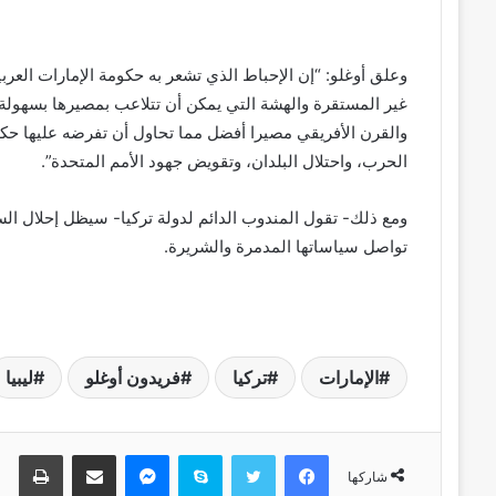
وعلق أوغلو: “إن الإحباط الذي تشعر به حكومة الإمارات العربي
غير المستقرة والهشة التي يمكن أن تتلاعب بمصيرها بسهو
والقرن الأفريقي مصيرا أفضل مما تحاول أن تفرضه عليها حكوم
الحرب، واحتلال البلدان، وتقويض جهود الأمم المتحدة”.
ومع ذلك- تقول المندوب الدائم لدولة تركيا- سيظل إحلال الس
تواصل سياساتها المدمرة والشريرة.
الإمارات
تركيا
فريدون أوغلو
ليبيا
فيسبوك
تويتر
سكايب
ماسنجر
مشاركة عبر البريد
طباعة
شاركها