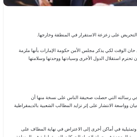
بالتحريض على زعزعة الاستقرار في المنطقة وخارجها.
لة المؤرخة في السابع من يوليو 2020م إنه قد حان الوقت لكي يذكر مجلس الأمن حكومة الإمارات بأنها ملزمة
أن تحترم استقلال الدول الأخرى وسيادتها ووحدتها وسلامتها
و” في رسالته التي حصلت صحيفة الناس على نسخة منها أن
يان وواسعة الانتشار على إثر تزايد المطالب الشعبية بالديمقراطية
 وتمثيلية في أماكن أخرى إلى الاعتراض في نهاية المطاف على
بية المتحدة في حملة لإخماد الحركات الديمقراطية في المنطقة