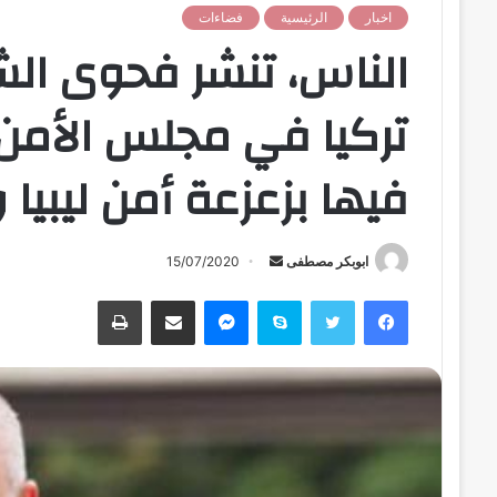
اخبار
الرئيسية
فضاءات
الناس، تنشر فحوى ال
تركيا في مجلس الأمن 
فيها بزعزعة أمن ليبيا
ابوبكر مصطفى
أ
15/07/2020
ر
فيسبوك
تويتر
سكايب
ماسنجر
مشاركة عبر البريد
طباعة
س
ل
ب
ر
ي
د
ا