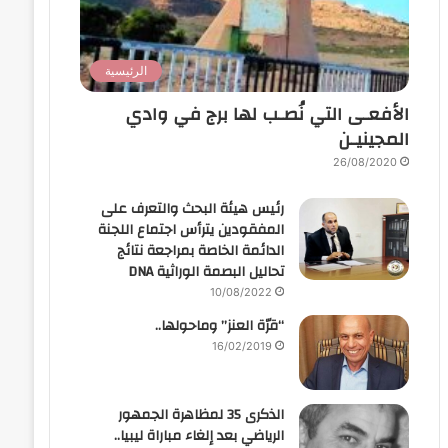
الرئيسية
الأفعـى التي نُصـب لها برج في وادي
المجينيـن
26/08/2020
رئيس هيئة البحث والتعرف على
المفقودين يترأس اجتماع اللجنة
الدائمة الخاصة بمراجعة نتائج
تحاليل البصمة الوراثية DNA
10/08/2022
“قرّة العنز” وماحولها..
16/02/2019
الذكرى 35 لمظاهرة الجمهور
الرياضي بعد إلغاء مباراة ليبيا..