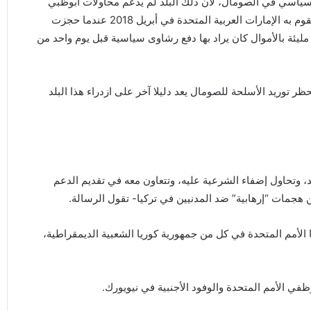
لسياسي في الصومال، لأن ذلك البلد لم يدعم محاولات أبوظبي
الرامية إلى تدمير قطر، وانكشف تماما التدخل الصارخ الذي تقوم به الإمارات العربية المتحدة في أبريل 2018 عندما حجزت
ئة بالأموال كان يراد بها دفع رشاوى سياسية قبل يوم واحد من
ظر توريد الأسلحة للصومال يعد دليلا آخر على ازدراء هذا البلد
، وتحاول إضفاء الشرعية عليه، وتتعاون معه في تقديم الدعم
جمات “إرهابية” ضد المدنيين في تركيا- تقول الرسالة.
الأمم المتحدة في كل من جمهورية كوريا الشعبية الديمقراطية،
ظفي الأمم المتحدة والوفود الأجنبية في نيويورك.