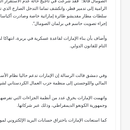
الصومال قائلا: “فقد شرعت في تأجيج حالة عدم الاستقرار ا
سلطات مطار مقديشو طائرة إماراتية خاصة وصادرت أكياسا ملي
إجراء تصويت حاسم في برلمان الصومال”.
وأضاف بأن بناء الإمارات لقاعدة عسكرية في بربرة، انتهاكا لح
التام للقانون الدولي.
وفي دمشق قالت الرسالة إن الإمارات تدعم حاليا نظام الأسد
المالي واللوجستي إلى منظمة حزب العمال الكردستاني لشن ه
واتهمت الإمارات بخرق عدد من أنظمة الجزاءات التي تفرضها 
وجمهورية الكونغو الديمقراطي، وذلك عبر شركاتها.
كما استعانت الإمارات باختراق حسابات البريد الإلكتروني لمو