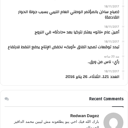
18/11/2017
(صباح ساخن بالمؤتمر الوطني العام الليبي بسبب جولة الحوار
القادمة)
18/11/2017
أمين عام «ناتو» يعتذر لتركيا بعد «حادثة» في النروج
18/11/2017
تبدد توقعات تمديد اتفاق «أوبك» لخفض الإنتاج يدفع النفط للارتفاع
منذ 20 ساعة
رأي- ناس من ورق..
18/11/2017
العدد 121، الثلاثاء، 26 يناير 2016
Recent Comments
Redwan Dagez
بارك الله فيك اخي يبو يطلعونه مش ليبين محمد الداقيز
الحمدلله...