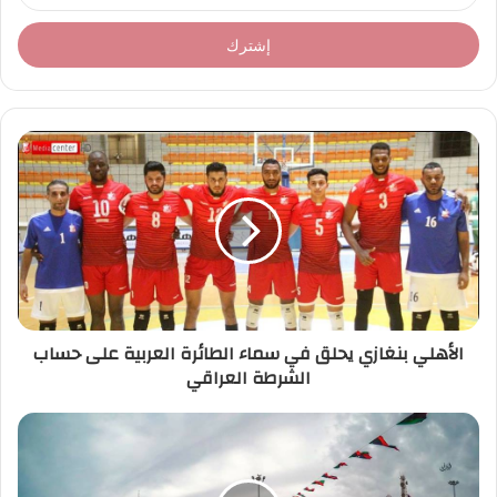
د
خ
ل
ب
ر
ي
د
ك
ا
ل
إ
ل
ك
ت
ر
الأهلي بنغازي يحلق في سماء الطائرة العربية على حساب
و
الشرطة العراقي
ن
ي