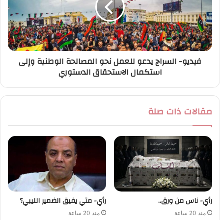
فيديو- السراج يدعو للعمل نحو المصالحة الوطنية وإلى
استكمال الاستحقاق الدستوري
مقالات ذات صلة
رأي- ناس من ورق..
رأي- متي يفيق الضمير الليبي؟
منذ 20 ساعة
منذ 20 ساعة