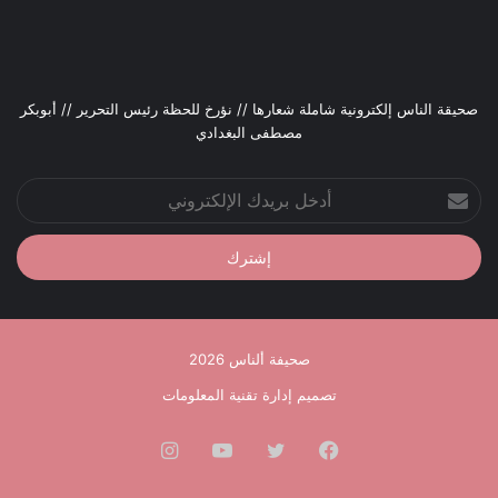
صحيقة الناس إلكترونية شاملة شعارها // نؤرخ للحظة رئيس التحرير // أبوبكر
مصطفى البغدادي
أدخل
بريدك
الإلكتروني
صحيفة ألناس 2026
تصميم إدارة تقنية المعلومات
فيسبوك
تويتر
يوتيوب
انستقرام