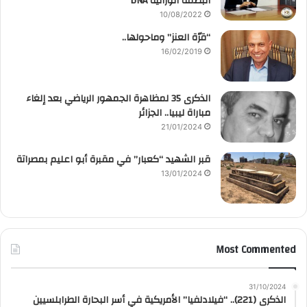
البصمة الوراثية DNA
10/08/2022
“قرّة العنز” وماحولها..
16/02/2019
الذكرى 35 لمظاهرة الجمهور الرياضي بعد إلغاء
مباراة ليبيا.. الجزائر
21/01/2024
قبر الشهيد “كعبار” في مقبرة أبو اعليم بمصراتة
13/01/2024
Most Commented
31/10/2024
الذكرى (221).. “فيلادلفيا” الأمريكية في أسر البحارة الطرابلسيين