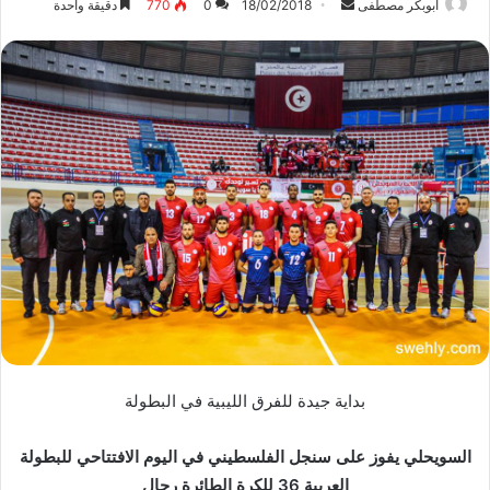
ابوبكر مصطفى
أ
18/02/2018
0
770
دقيقة واحدة
ر
س
ل
ب
ر
ي
د
ا
إ
ل
ك
ت
ر
و
ن
بداية جيدة للفرق الليبية في البطولة
ي
ا
السويحلي يفوز على سنجل الفلسطيني في اليوم الافتتاحي للبطولة
العربية 36 للكرة الطائرة رجال