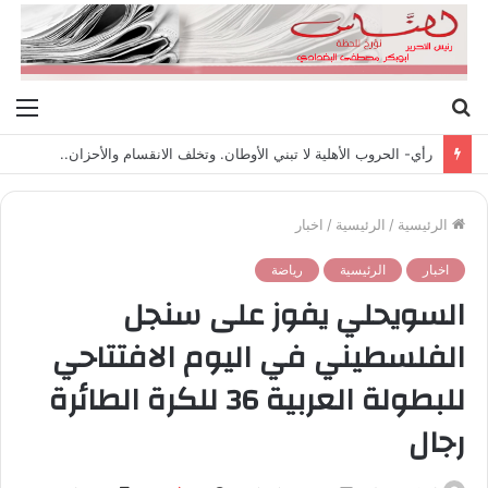
بحث
الق
عن
رأي- الحروب الأهلية لا تبني الأوطان. وتخلف الانقسام والأحزان..
الرئيسية
/
الرئيسية
/
اخبار
اخبار
الرئيسية
رياضة
السويحلي يفوز على سنجل
الفلسطيني في اليوم الافتتاحي
للبطولة العربية 36 للكرة الطائرة
رجال