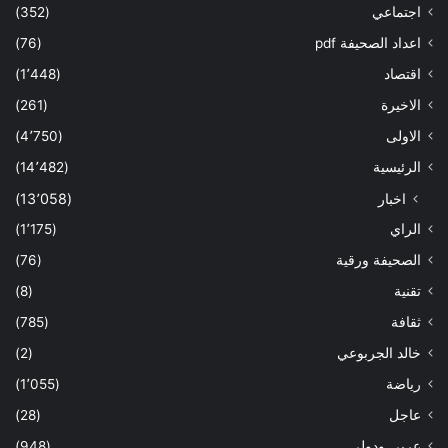
اجتماعي
(352)
اعداد الصحيفة pdf
(76)
اقتصاد
(1٬448)
الاخيرة
(261)
الاولى
(4٬750)
الرئيسية
(14٬482)
اخبار
(13٬058)
الراي
(1٬175)
الصحيفة ورقية
(76)
تقنية
(8)
ثقافة
(785)
خالد الجربوعي
(2)
رياضة
(1٬055)
عاجل
(28)
عربي ودولي
(948)