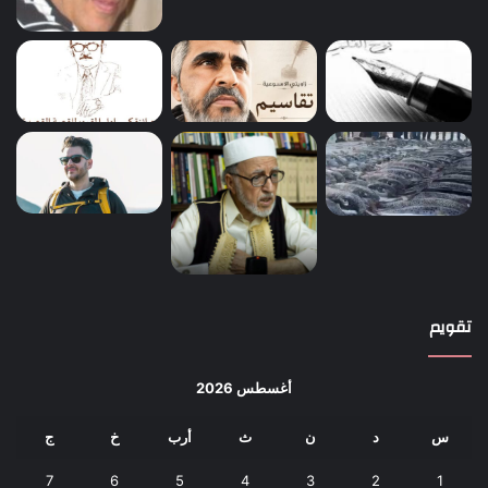
تقويم
أغسطس 2026
س
د
ن
ث
أرب
خ
ج
7
6
5
4
3
2
1