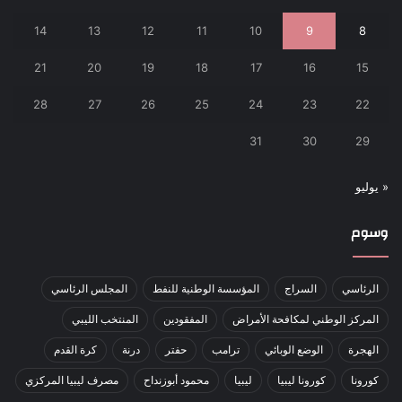
14
13
12
11
10
9
8
21
20
19
18
17
16
15
28
27
26
25
24
23
22
31
30
29
« يوليو
وسوم
الرئاسي
السراج
المؤسسة الوطنية للنفط
المجلس الرئاسي
المركز الوطني لمكافحة الأمراض
المفقودين
المنتخب الليبي
الهجرة
الوضع الوبائي
ترامب
حفتر
درنة
كرة القدم
كورونا
كورونا ليبيا
ليبيا
محمود أبوزنداح
مصرف ليبيا المركزي