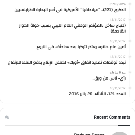
31/10/2024
الذكرى (221).. “فيلادلفيا” الأمريكية في أسر البحارة الطرابلسيين
18/11/2017
(صباح ساخن بالمؤتمر الوطني العام الليبي بسبب جولة الحوار
القادمة)
18/11/2017
أمين عام «ناتو» يعتذر لتركيا بعد «حادثة» في النروج
18/11/2017
تبدد توقعات تمديد اتفاق «أوبك» لخفض الإنتاج يدفع النفط للارتفاع
منذ 9 ساعات
رأي- ناس من ورق..
18/11/2017
العدد 121، الثلاثاء، 26 يناير 2016
Recent Comments
Redwan Dagez