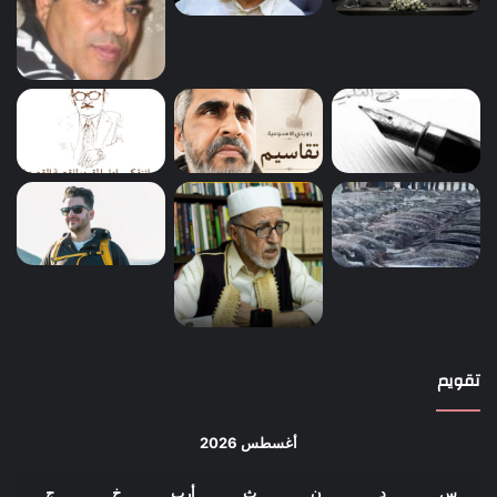
تقويم
أغسطس 2026
س
د
ن
ث
أرب
خ
ج