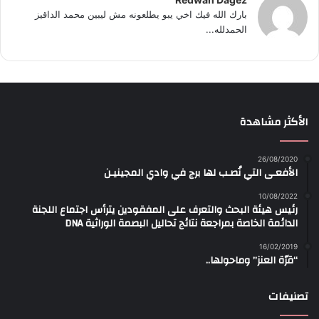
بارك الله فيك اخي يبو يطلعونه مش ليبين محمد الداقيز
الحمدلله...
الأكثر مشاهدة
26/08/2020
الأفعـى التي نُصـب لها برج في وادي المجينيـن
10/08/2022
رئيس هيئة البحث والتعرف على المفقودين يترأس اجتماع اللجنة
الدائمة الخاصة بمراجعة نتائج تحاليل البصمة الوراثية DNA
16/02/2019
“قرّة العنز” وماحولها..
تصنيفات