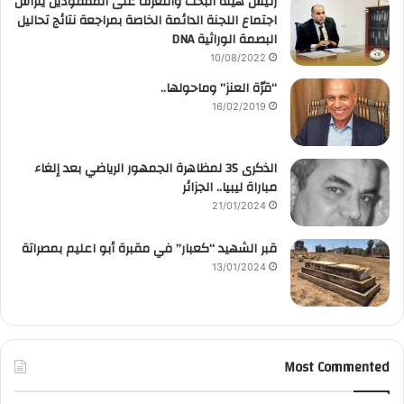
رئيس هيئة البحث والتعرف على المفقودين يترأس
اجتماع اللجنة الدائمة الخاصة بمراجعة نتائج تحاليل
البصمة الوراثية DNA
10/08/2022
“قرّة العنز” وماحولها..
16/02/2019
الذكرى 35 لمظاهرة الجمهور الرياضي بعد إلغاء
مباراة ليبيا.. الجزائر
21/01/2024
قبر الشهيد “كعبار” في مقبرة أبو اعليم بمصراتة
13/01/2024
Most Commented