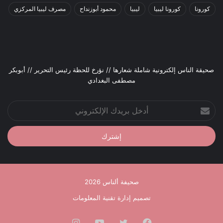
كورونا
كورونا ليبيا
ليبيا
محمود أبوزنداح
مصرف ليبيا المركزي
صحيقة الناس إلكترونية شاملة شعارها // نؤرخ للحظة رئيس التحرير // أبوبكر
مصطفى البغدادي
أدخل
بريدك
الإلكتروني
صحيفة ألناس 2026
تصميم إدارة تقنية المعلومات
فيسبوك
تويتر
يوتيوب
انستقرام